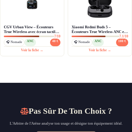
CGV Urban View – Écouteurs
Xiaomi Redmi Buds 5 –
True Wireless avec écran tactile
Écouteurs True Wireless ANC et
7/10
7.1/10
et ANC à moins de 50€
40h d'autonomie
ANC
40 €
ANC
100 €
🎧 Nomade
🎧 Nomade
Voir la fiche →
Voir la fiche →
Pas Sûr De Ton Choix ?
L'Arbitre de l'Arène analyse ton usage et désigne ton équipement idéal.