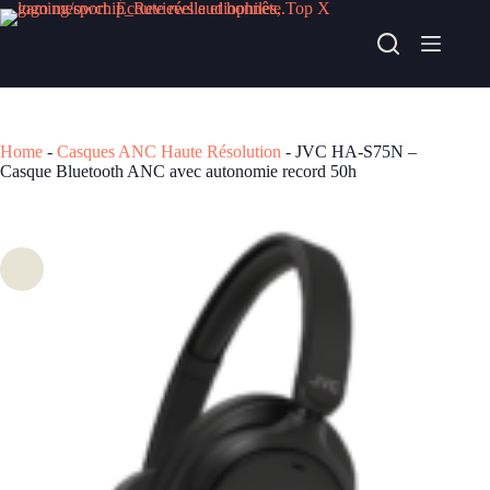
Passer
au
JVC HA-S75N – Casque Bluetooth ANC avec autonomie record 50h
contenu
Acheter chez easylounge
79,00
€
Home
-
Casques ANC Haute Résolution
-
JVC HA-S75N –
Casque Bluetooth ANC avec autonomie record 50h