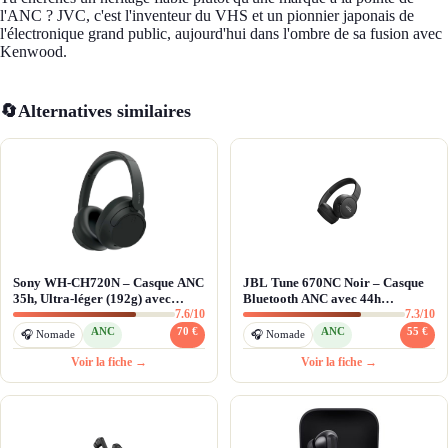
l'ANC ? JVC, c'est l'inventeur du VHS et un pionnier japonais de
l'électronique grand public, aujourd'hui dans l'ombre de sa fusion avec
Kenwood.
🔄
Alternatives similaires
Sony WH-CH720N – Casque ANC
JBL Tune 670NC Noir – Casque
35h, Ultra-léger (192g) avec
Bluetooth ANC avec 44h
7.6/10
7.3/10
Processeur V1
d'autonomie
ANC
70 €
ANC
55 €
🎧 Nomade
🎧 Nomade
Voir la fiche →
Voir la fiche →