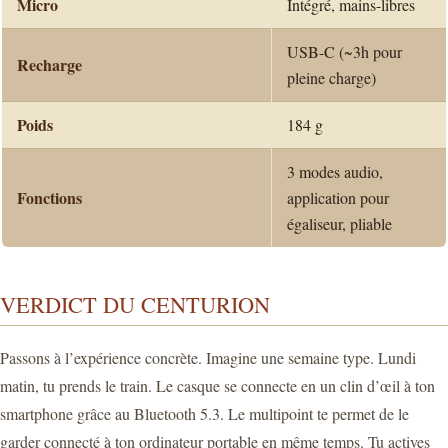
Micro
Intégré, mains-libres
USB-C (~3h pour
Recharge
pleine charge)
Poids
184 g
3 modes audio,
Fonctions
application pour
égaliseur, pliable
VERDICT DU CENTURION
Passons à l’expérience concrète. Imagine une semaine type. Lundi
matin, tu prends le train. Le casque se connecte en un clin d’œil à ton
smartphone grâce au Bluetooth 5.3. Le multipoint te permet de le
garder connecté à ton ordinateur portable en même temps. Tu actives