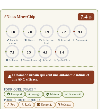
7.4
⭐
Notes MeowChip
/ 10
6.8
7.0
6.9
7.2
9.1
🎵 Qualité
🔊 Basses
🔇 Réduction
😌 Confort
🔋 Autonomie
sonore
bruit
7.3
6.5
6.8
8.4
🛡️ Isolation
🎙️ Microphone
💪 Solidité
⚖️ Qualité/Prix
Le nomade urbain qui veut une autonomie infinie et
👤
une ANC efficace.
POUR QUEL USAGE ?
🚇 Transport
✈️ Voyage
🏠 Maison
💻 Teletravail
POUR ÉCOUTER QUOI ?
🎵 Pop
🎸 Rock
🎹 Electronic
🎙️ Podcasts