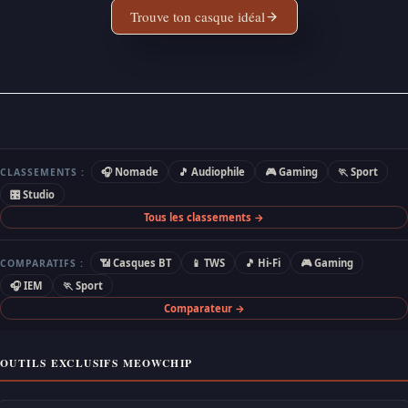
Trouve ton casque idéal
🎧 Nomade
🎵 Audiophile
🎮 Gaming
🏃 Sport
CLASSEMENTS :
🎛 Studio
Tous les classements →
📶 Casques BT
📱 TWS
🎵 Hi-Fi
🎮 Gaming
COMPARATIFS :
🎧 IEM
🏃 Sport
Comparateur →
OUTILS EXCLUSIFS MEOWCHIP