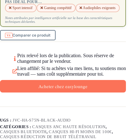
PAS IDÉAL POUR…
❌ Sport intensif
❌ Gaming compétitif
❌ Audiophiles exigeants
Notes attribuées par intelligence artificielle sur la base des caractéristiques
techniques déclarées.
Comparer ce produit
Prix relevé lors de la publication. Sous réserve de
changement par le vendeur.
Lien affilié: Si tu achètes via mes liens, tu soutiens mon
travail — sans coût supplémentaire pour toi.
Acheter chez easylounge
UGS :
JVC-HA-S75N-BLACK-AUDIO
CATÉGORIES :
CASQUES ANC HAUTE RÉSOLUTION
,
CASQUES BLUETOOTH
,
CASQUES HI-FI MOINS DE 100€
,
CASQUES RÉDUCTION DE BRUIT TÉLÉTRAVAIL