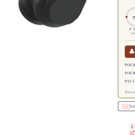
7
🎵 Q
so
👤
POUR
POUR
PAS 
Notes a
Co