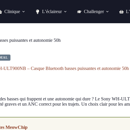
Clinique
L’éclaireur
Challenger
L’
Sony WH-ULT900NB – Casque Bluetooth basses puissantes et autonomie 50h
Acheter chez alternate
es puissantes et autonomie 50h
DEAL
-ULT900NB – Casque Bluetooth basses puissantes et autonomie 50h
des basses qui frappent et une autonomie qui dure ? Le Sony WH-ULT
té graves et un ANC correct pour les trajets. Un choix clair pour les am
tes MeowChip