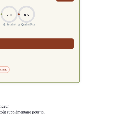
7.0
8.5
e
💪 Solidité
⚖️ Qualité/Prix
rement
ndeur.
 coût supplémentaire pour toi.