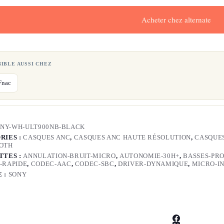
Acheter chez alternate
NIBLE AUSSI CHEZ
Fnac
NY-WH-ULT900NB-BLACK
RIES :
CASQUES ANC
,
CASQUES ANC HAUTE RÉSOLUTION
,
CASQUES
OTH
TTES :
ANNULATION-BRUIT-MICRO
,
AUTONOMIE-30H+
,
BASSES-PR
-RAPIDE
,
CODEC-AAC
,
CODEC-SBC
,
DRIVER-DYNAMIQUE
,
MICRO-I
 :
SONY