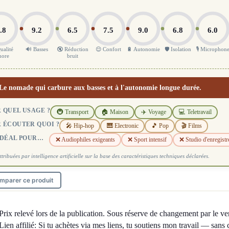
.8
9.2
6.5
7.5
9.0
6.8
6.0
ualité
🔊 Basses
🔇 Réduction
😌 Confort
🔋 Autonomie
🛡️ Isolation
🎙️ Microphon
nore
bruit
Le nomade qui carbure aux basses et à l'autonomie longue durée.
 QUEL USAGE ?
🚇 Transport
🏠 Maison
✈️ Voyage
💻 Teletravail
 ÉCOUTER QUOI ?
🎤 Hip-hop
🎹 Electronic
🎵 Pop
🎬 Films
IDÉAL POUR…
❌ Audiophiles exigeants
❌ Sport intensif
❌ Studio d'enregist
ttribuées par intelligence artificielle sur la base des caractéristiques techniques déclarées.
mparer ce produit
Prix relevé lors de la publication. Sous réserve de changement par le ve
Lien affilié: Si tu achètes via mes liens, tu soutiens mon travail — sans