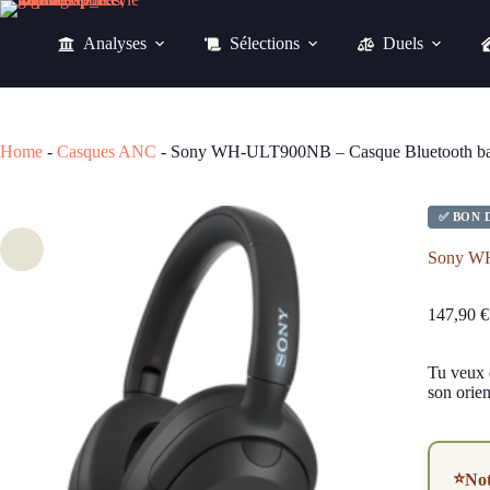
Passer
au
Analyses
Sélections
Duels
contenu
147,90
€
Home
-
Casques ANC
-
Sony WH-ULT900NB – Casque Bluetooth bass
✅ BON 
Sony WH
147,90
€
Tu veux 
son orien
⭐
No