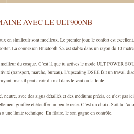
MAINE AVEC LE ULT900NB
aux en similicuir sont moelleux. Le premier jour, le confort est excellent.
 à porter. La connexion Bluetooth 5.2 est stable dans un rayon de 10 mètr
e meilleur du casque. C’est là que tu actives le mode ULT POWER SOUN
activité (transport, marche, bureau). L’upscaling DSEE fait un travail 
yant, mais il peut avoir du mal dans le vent ou la foule.
 neutre, avec des aigus détaillés et des médiums précis, ce n’est pas ici
llement gonflée et étouffer un peu le reste. C’est un choix. Soit tu l’ad
a une limite technique. En filaire, le son gagne en contrôle.