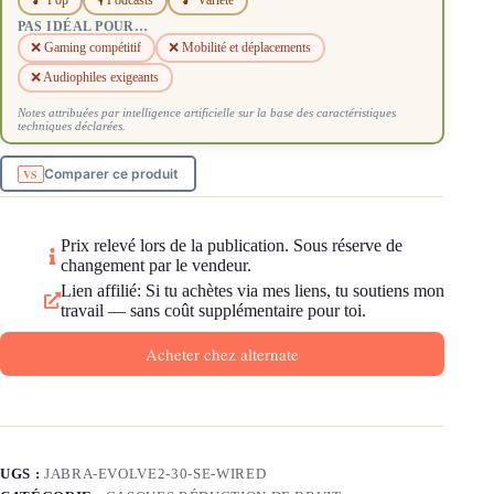
🎵 Pop
🎙️ Podcasts
🎵 Variete
PAS IDÉAL POUR…
❌ Gaming compétitif
❌ Mobilité et déplacements
❌ Audiophiles exigeants
Notes attribuées par intelligence artificielle sur la base des caractéristiques
techniques déclarées.
Comparer ce produit
Prix relevé lors de la publication. Sous réserve de
changement par le vendeur.
Lien affilié: Si tu achètes via mes liens, tu soutiens mon
travail — sans coût supplémentaire pour toi.
Acheter chez alternate
UGS :
JABRA-EVOLVE2-30-SE-WIRED