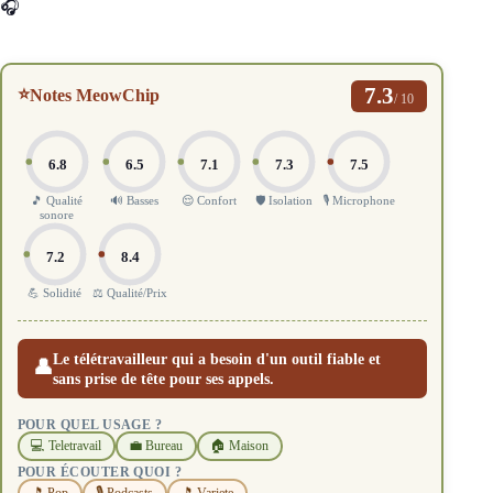
🎧
7.3
⭐
Notes MeowChip
/ 10
6.8
6.5
7.1
7.3
7.5
🎵 Qualité
🔊 Basses
😌 Confort
🛡️ Isolation
🎙️ Microphone
sonore
7.2
8.4
💪 Solidité
⚖️ Qualité/Prix
Le télétravailleur qui a besoin d'un outil fiable et
👤
sans prise de tête pour ses appels.
POUR QUEL USAGE ?
💻 Teletravail
💼 Bureau
🏠 Maison
POUR ÉCOUTER QUOI ?