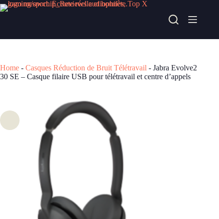
Passer
au
Jabra Evolve2 30 SE – Casque filaire USB pour télétravail et centre d’appels
contenu
Acheter chez alternate
74,90
€
Home
-
Casques Réduction de Bruit Télétravail
-
Jabra Evolve2
30 SE – Casque filaire USB pour télétravail et centre d’appels