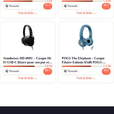
7.1/10
7.5/10
des appels clairs
55 €
40 €
🎧 Nomade
🎧 Nomade
Voir la fiche →
Voir la fiche →
Sennheiser HD 400U – Casque Hi-
POGS The Elephant – Casque
Fi USB-C filaire pour son pur et
Filaire Enfants 85dB POGS-
7.6/10
7.1/10
télétravail
Safe™ (Éco-Responsable)
80 €
38 €
🎧 Nomade
🎧 Nomade
Voir la fiche →
Voir la fiche →