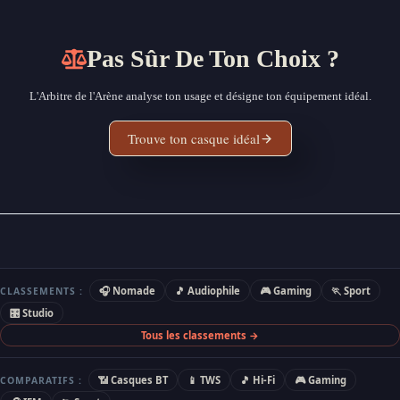
Pas Sûr De Ton Choix ?
L'Arbitre de l'Arène analyse ton usage et désigne ton équipement idéal.
Trouve ton casque idéal
🎧 Nomade
🎵 Audiophile
🎮 Gaming
🏃 Sport
CLASSEMENTS :
🎛 Studio
Tous les classements →
📶 Casques BT
📱 TWS
🎵 Hi-Fi
🎮 Gaming
COMPARATIFS :