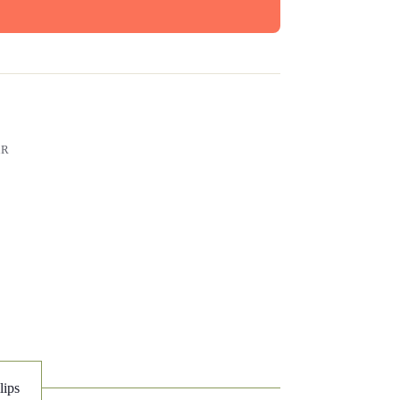
AR
lips