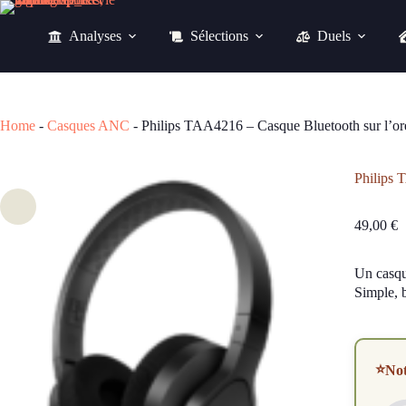
Passer
au
Analyses
Sélections
Duels
contenu
Philips TAA4216 – Casque Bluetooth sur l’oreille pour le quotidien
49,00
€
Home
-
Casques ANC
-
Philips TAA4216 – Casque Bluetooth sur l’orei
Philips 
49,00
€
Un casque
Simple, b
⭐
No