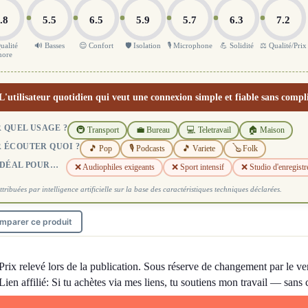
.8
5.5
6.5
5.9
5.7
6.3
7.2
ualité
🔊 Basses
😌 Confort
🛡️ Isolation
🎙️ Microphone
💪 Solidité
⚖️ Qualité/Prix
nore
L'utilisateur quotidien qui veut une connexion simple et fiable sans compl
 QUEL USAGE ?
🚇 Transport
💼 Bureau
💻 Teletravail
🏠 Maison
 ÉCOUTER QUOI ?
🎵 Pop
🎙️ Podcasts
🎵 Variete
🪕 Folk
IDÉAL POUR…
❌ Audiophiles exigeants
❌ Sport intensif
❌ Studio d'enregist
ttribuées par intelligence artificielle sur la base des caractéristiques techniques déclarées.
mparer ce produit
Prix relevé lors de la publication. Sous réserve de changement par le ve
Lien affilié: Si tu achètes via mes liens, tu soutiens mon travail — sans