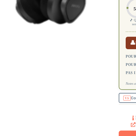
5
🎵 Q
so
👤
POUR
POUR
PAS 
Notes a
Co