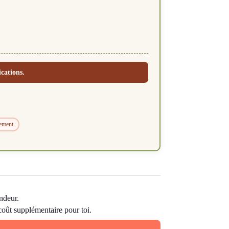
ications.
rement
ndeur.
 coût supplémentaire pour toi.