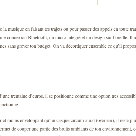
e la musique en faisant tes trajets ou pour passer des appels en toute tr
 une connexion Bluetooth, un micro intégré et un design sur l’oreille. I
nnes sans grever ton budget. On va décortiquer ensemble ce qu’il propose 
d’une trentaine d’euros, il se positionne comme une option très accessible
fonctionne.
r et moins enveloppant qu’un casque circum-aural (over-ear), il reste plu
s, permet de couper une partie des bruits ambiants de ton environnement