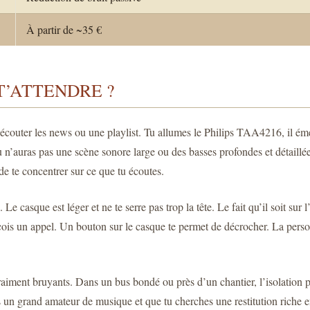
À partir de ~35 €
T’ATTENDRE ?
 écouter les news ou une playlist. Tu allumes le Philips TAA4216, il ém
 Tu n’auras pas une scène sonore large ou des basses profondes et détaillé
t de te concentrer sur ce que tu écoutes.
Le casque est léger et ne te serre pas trop la tête. Le fait qu’il soit sur
reçois un appel. Un bouton sur le casque te permet de décrocher. La pers
aiment bruyants. Dans un bus bondé ou près d’un chantier, l’isolation pa
es un grand amateur de musique et que tu cherches une restitution riche en