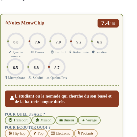
7.4
⭐
Notes MeowChip
/ 10
6.8
7.6
7.0
9.2
6.5
🎵 Qualité
🔊 Basses
😌 Confort
🔋 Autonomie
🛡️ Isolation
sonore
6.5
6.8
8.7
🎙️ Microphone
💪 Solidité
⚖️ Qualité/Prix
L'étudiant ou le nomade qui cherche du son bassé et
👤
de la batterie longue durée.
POUR QUEL USAGE ?
🚇 Transport
🏠 Maison
💼 Bureau
✈️ Voyage
POUR ÉCOUTER QUOI ?
🎤 Hip-hop
🎵 Pop
🎹 Electronic
🎙️ Podcasts