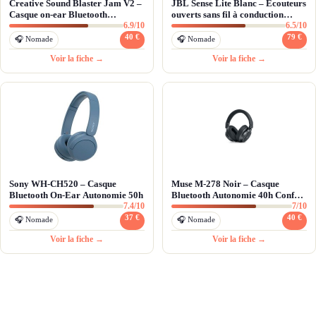
Creative Sound Blaster Jam V2 –
JBL Sense Lite Blanc – Écouteurs
Casque on-ear Bluetooth
ouverts sans fil à conduction
6.9/10
6.5/10
ultraléger avec 22h d'autonomie
aérienne
et aptX HD
40 €
79 €
🎧 Nomade
🎧 Nomade
Voir la fiche →
Voir la fiche →
Sony WH-CH520 – Casque
Muse M-278 Noir – Casque
Bluetooth On-Ear Autonomie 50h
Bluetooth Autonomie 40h Confort
7.4/10
7/10
Quotidien
37 €
40 €
🎧 Nomade
🎧 Nomade
Voir la fiche →
Voir la fiche →