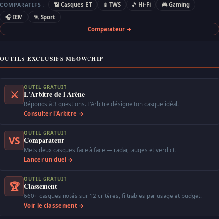
📶 Casques BT
📱 TWS
🎵 Hi-Fi
🎮 Gaming
COMPARATIFS :
🎧 IEM
🏃 Sport
Comparateur →
OUTILS EXCLUSIFS MEOWCHIP
OUTIL GRATUIT
⚔
L'Arbitre de l'Arène
Réponds à 3 questions. L'Arbitre désigne ton casque idéal.
Consulter l'Arbitre →
OUTIL GRATUIT
VS
Comparateur
Mets deux casques face à face — radar, jauges et verdict.
Lancer un duel →
OUTIL GRATUIT
🏆
Classement
660+ casques notés sur 12 critères, filtrables par usage et budget.
Voir le classement →