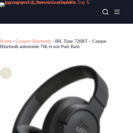
Passer
au
JBL Tune 720BT – Casque Bluetooth autonomie 76h et son Pure Bass
contenu
Acheter chez easylounge
49,99
€
Home
-
Casques Bluetooth
-
JBL Tune 720BT – Casque
Bluetooth autonomie 76h et son Pure Bass