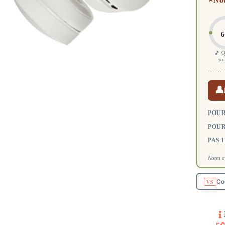
6
🎵 Q
so
👤
POUR
POUR
PAS 
Notes a
Co