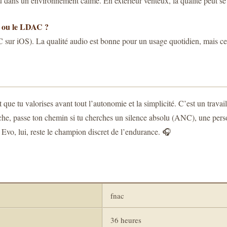
 ou dans un environnement calme. En extérieur venteux, la qualité peut se
X ou le LDAC ?
sur iOS). La qualité audio est bonne pour un usage quotidien, mais ce 
ue tu valorises avant tout l’autonomie et la simplicité. C’est un travaill
che, passe ton chemin si tu cherches un silence absolu (ANC), une pers
Evo, lui, reste le champion discret de l’endurance. 🎧
fnac
36 heures