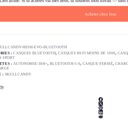
Lien affilié: Si tu achètes via mes liens, tu soutiens mon travail — sans
Acheter chez fnac
KULLCANDY-HESH-EVO-BLUETOOTH
RIES :
CASQUES BLUETOOTH
,
CASQUES HI-FI MOINS DE 100€
,
CASQ
S SPORT
TTES :
AUTONOMIE-30H+
,
BLUETOOTH-5-0
,
CASQUE-FERMÉ
,
CHARG
ARGE
 :
SKULLCANDY
dy