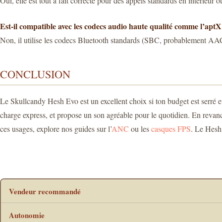
Oui, elle est tout à fait correcte pour des appels standards en intérieur
Est-il compatible avec les codecs audio haute qualité comme l’apt
Non, il utilise les codecs Bluetooth standards (SBC, probablement AAC 
CONCLUSION
Le Skullcandy Hesh Evo est un excellent choix si ton budget est serré et q
charge express, et propose un son agréable pour le quotidien. En revan
ces usages, explore nos guides sur l’
ANC
ou les
casques FPS
. Le Hesh 
Vendeur recommandé
Autonomie