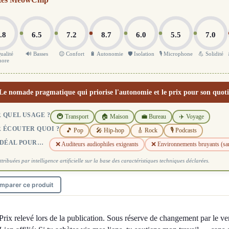
.8
6.5
7.2
8.7
6.0
5.5
7.0
ualité
🔊 Basses
😌 Confort
🔋 Autonomie
🛡️ Isolation
🎙️ Microphone
💪 Solidité
nore
Le nomade pragmatique qui priorise l'autonomie et le prix pour son quoti
 QUEL USAGE ?
🚇 Transport
🏠 Maison
💼 Bureau
✈️ Voyage
 ÉCOUTER QUOI ?
🎵 Pop
🎤 Hip-hop
🎸 Rock
🎙️ Podcasts
IDÉAL POUR…
❌ Auditeurs audiophiles exigeants
❌ Environnements bruyants (s
ttribuées par intelligence artificielle sur la base des caractéristiques techniques déclarées.
mparer ce produit
Prix relevé lors de la publication. Sous réserve de changement par le ve