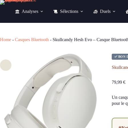
Passer
au
Analyses
Sélections
Duels
contenu
79,99
€
Home
-
Casques Bluetooth
-
Skullcandy Hesh Evo – Casque Bluetooth
✅ BON 
Skullcan
79,99
€
Un casque
pour le 
⭐
No