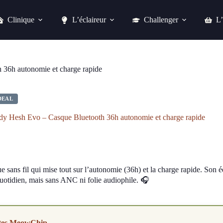
Clinique
L’éclaireur
Challenger
L’
Skullcandy Hesh Evo – Casque Bluetooth 36h autonomie et charge rapide
Acheter chez fnac
 36h autonomie et charge rapide
DEAL
dy Hesh Evo – Casque Bluetooth 36h autonomie et charge rapide
 sans fil qui mise tout sur l’autonomie (36h) et la charge rapide. Son équ
quotidien, mais sans ANC ni folie audiophile. 🎧
tes MeowChip