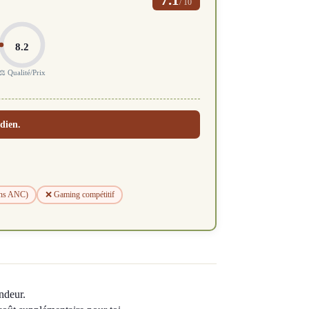
/ 10
8.2
⚖️ Qualité/Prix
dien.
ans ANC)
❌ Gaming compétitif
ndeur.