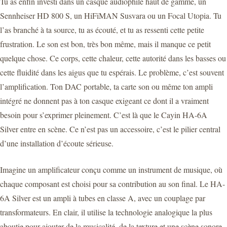
Tu as enfin investi dans un casque audiophile haut de gamme, un
Sennheiser HD 800 S, un HiFiMAN Susvara ou un Focal Utopia. Tu
l’as branché à ta source, tu as écouté, et tu as ressenti cette petite
frustration. Le son est bon, très bon même, mais il manque ce petit
quelque chose. Ce corps, cette chaleur, cette autorité dans les basses ou
cette fluidité dans les aigus que tu espérais. Le problème, c’est souvent
l’amplification. Ton DAC portable, ta carte son ou même ton ampli
intégré ne donnent pas à ton casque exigeant ce dont il a vraiment
besoin pour s’exprimer pleinement. C’est là que le Cayin HA-6A
Silver entre en scène. Ce n’est pas un accessoire, c’est le pilier central
d’une installation d’écoute sérieuse.
Imagine un amplificateur conçu comme un instrument de musique, où
chaque composant est choisi pour sa contribution au son final. Le HA-
6A Silver est un ampli à tubes en classe A, avec un couplage par
transformateurs. En clair, il utilise la technologie analogique la plus
aboutie pour ajouter de la musicalité, de la texture et une scène sonore