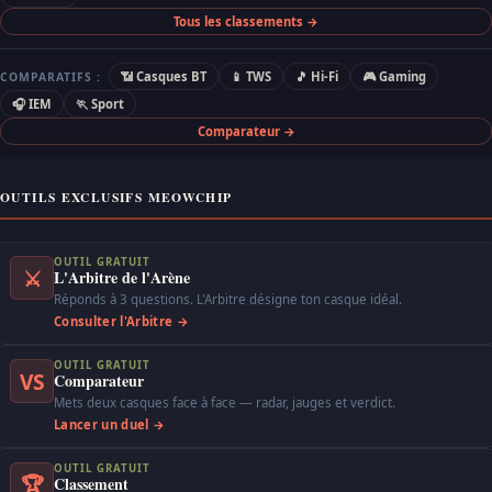
Tous les classements →
📶 Casques BT
📱 TWS
🎵 Hi-Fi
🎮 Gaming
COMPARATIFS :
🎧 IEM
🏃 Sport
Comparateur →
OUTILS EXCLUSIFS MEOWCHIP
OUTIL GRATUIT
⚔
L'Arbitre de l'Arène
Réponds à 3 questions. L'Arbitre désigne ton casque idéal.
Consulter l'Arbitre →
OUTIL GRATUIT
VS
Comparateur
Mets deux casques face à face — radar, jauges et verdict.
Lancer un duel →
OUTIL GRATUIT
🏆
Classement