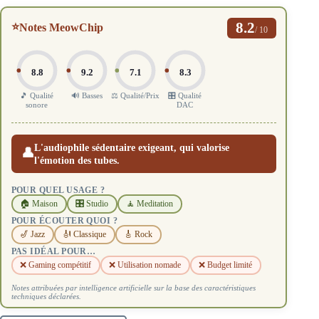
8.2
⭐
Notes MeowChip
/ 10
8.8
9.2
7.1
8.3
🎵 Qualité
🔊 Basses
⚖️ Qualité/Prix
🎛️ Qualité
sonore
DAC
L'audiophile sédentaire exigeant, qui valorise
👤
l'émotion des tubes.
POUR QUEL USAGE ?
🏠 Maison
🎛️ Studio
🧘 Meditation
POUR ÉCOUTER QUOI ?
🎷 Jazz
🎻 Classique
🎸 Rock
PAS IDÉAL POUR…
❌ Gaming compétitif
❌ Utilisation nomade
❌ Budget limité
Notes attribuées par intelligence artificielle sur la base des caractéristiques
techniques déclarées.