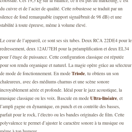
colossale. Ces 19,5 kg sur la balance, ce n’est pas du marketing, c’est
du cuivre et de l’acier de qualité. Cette robustesse se traduit par un
silence de fond remarquable (rapport signal/bruit de 98 dB) et une
stabilité à toute épreuve, même à volume élevé.
Le cœur de l’appareil, ce sont ses six tubes. Deux RCA 22DE4 pour le
redressement, deux 12AU7EH pour la préamplification et deux EL34
pour l’étage de puissance. Cette configuration classique est réputée
pour son rendu organique et naturel. La magie opère grâce au sélecteur
Triode
de mode de fonctionnement. En mode
, tu obtiens un son
chaleureux, avec des médiums charnus et une scène sonore
incroyablement aérée et profonde. Idéal pour le jazz acoustique, la
Ultra-linéaire
musique classique ou les voix. Bascule en mode
, et
l’ampli gagne en dynamique, en punch et en contrôle des basses,
parfait pour le rock, l’électro ou les bandes originales de film. Cette
polyvalence te permet d’ajuster le caractère sonore à ta musique ou
même à ton humeur.