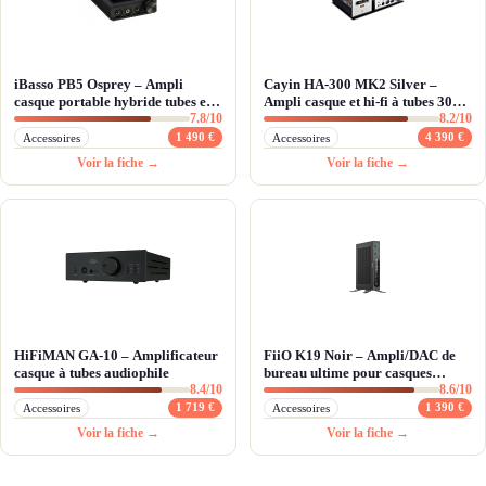
iBasso PB5 Osprey – Ampli
Cayin HA-300 MK2 Silver –
casque portable hybride tubes et
Ampli casque et hi-fi à tubes 300B
7.8/10
8.2/10
puissance symétrique
haute puissance
1 490 €
4 390 €
Accessoires
Accessoires
Voir la fiche →
Voir la fiche →
HiFiMAN GA-10 – Amplificateur
FiiO K19 Noir – Ampli/DAC de
casque à tubes audiophile
bureau ultime pour casques
8.4/10
8.6/10
exigeants
1 719 €
1 390 €
Accessoires
Accessoires
Voir la fiche →
Voir la fiche →