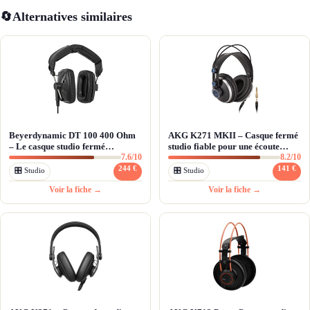
🔄
Alternatives similaires
Beyerdynamic DT 100 400 Ohm
AKG K271 MKII – Casque fermé
– Le casque studio fermé
studio fiable pour une écoute
7.6/10
8.2/10
indestructible
neutre
244 €
141 €
🎛 Studio
🎛 Studio
Voir la fiche →
Voir la fiche →