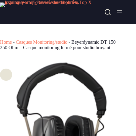
Passer
au
Beyerdynamic DT 150 250 Ohm – Casque monitoring fermé pour studio bruyant
contenu
Acheter chez gear4music
260,50
€
Home
-
Casques Monitoring/studio
-
Beyerdynamic DT 150
250 Ohm – Casque monitoring fermé pour studio bruyant