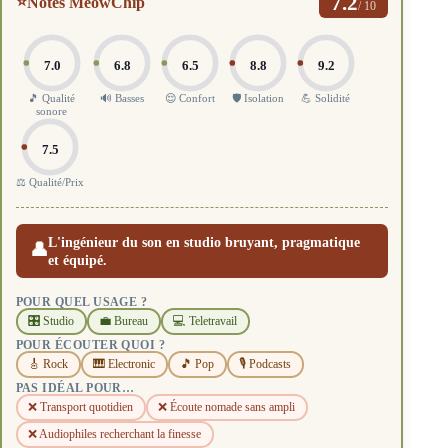
7.2
⭐
Notes MeowChip
/ 10
7.0
6.8
6.5
8.8
9.2
🎵 Qualité
🔊 Basses
😌 Confort
🛡️ Isolation
💪 Solidité
sonore
7.5
⚖️ Qualité/Prix
L'ingénieur du son en studio bruyant, pragmatique
👤
et équipé.
POUR QUEL USAGE ?
🎛️ Studio
💼 Bureau
💻 Teletravail
POUR ÉCOUTER QUOI ?
🎸 Rock
🎹 Electronic
🎵 Pop
🎙️ Podcasts
PAS IDÉAL POUR…
❌ Transport quotidien
❌ Écoute nomade sans ampli
❌ Audiophiles recherchant la finesse