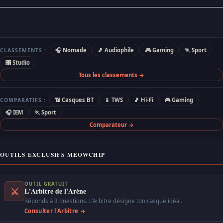
🎧 Nomade
🎵 Audiophile
🎮 Gaming
🏃 Sport
CLASSEMENTS :
🎛 Studio
Tous les classements →
📶 Casques BT
📱 TWS
🎵 Hi-Fi
🎮 Gaming
COMPARATIFS :
🎧 IEM
🏃 Sport
Comparateur →
OUTILS EXCLUSIFS MEOWCHIP
OUTIL GRATUIT
⚔
L'Arbitre de l'Arène
Réponds à 3 questions. L'Arbitre désigne ton casque idéal.
Consulter l'Arbitre →