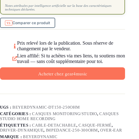
Notes attribuées par intelligence artificielle sur la base des caractéristiques
techniques déclarées.
Comparer ce produit
Prix relevé lors de la publication. Sous réserve de
changement par le vendeur.
Lien affilié: Si tu achètes via mes liens, tu soutiens mon
travail — sans coût supplémentaire pour toi.
Acheter chez gear4music
UGS :
BEYERDYNAMIC-DT150-250OHM
CATÉGORIES :
CASQUES MONITORING/STUDIO
,
CASQUES
STUDIO HOME RECORDING
ÉTIQUETTES :
CABLE-DETACHABLE
,
CASQUE-FERMÉ
,
DRIVER-DYNAMIQUE
,
IMPEDANCE-250-300OHM
,
OVER-EAR
MARQUE :
BEYERDYNAMIC