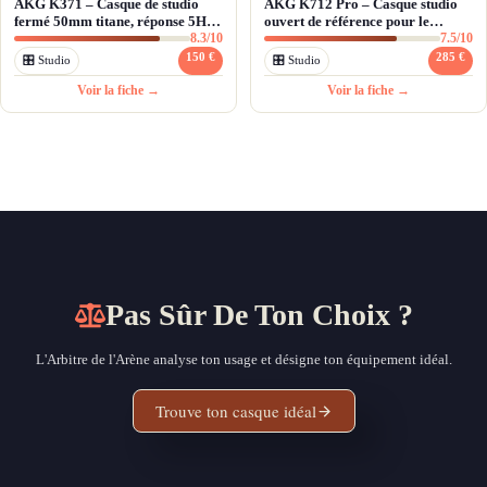
AKG K371 – Casque de studio
AKG K712 Pro – Casque studio
fermé 50mm titane, réponse 5Hz-
ouvert de référence pour le
8.3/10
7.5/10
50kHz
mixage et l'écoute audiophile
150 €
285 €
🎛 Studio
🎛 Studio
Voir la fiche →
Voir la fiche →
Pas Sûr De Ton Choix ?
L'Arbitre de l'Arène analyse ton usage et désigne ton équipement idéal.
Trouve ton casque idéal