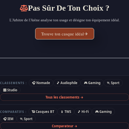
Pas Sûr De Ton Choix ?
L'Arbitre de l'Arène analyse ton usage et désigne ton équipement idéal.
Trouve ton casque idéal
🎧 Nomade
🎵 Audiophile
🎮 Gaming
🏃 Sport
CLASSEMENTS :
🎛 Studio
Tous les classements →
📶 Casques BT
📱 TWS
🎵 Hi-Fi
🎮 Gaming
COMPARATIFS :
🎧 IEM
🏃 Sport
Comparateur →