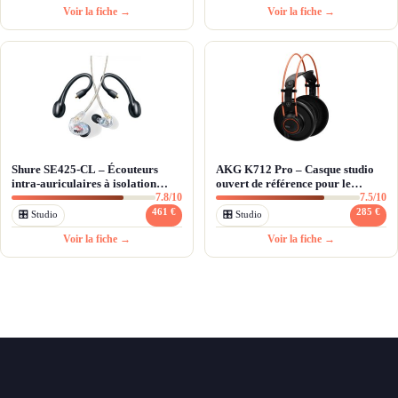
Voir la fiche →
Voir la fiche →
Shure SE425-CL – Écouteurs
AKG K712 Pro – Casque studio
intra-auriculaires à isolation
ouvert de référence pour le
7.8/10
7.5/10
sonore et double driver
mixage et l'écoute audiophile
461 €
285 €
🎛 Studio
🎛 Studio
Voir la fiche →
Voir la fiche →