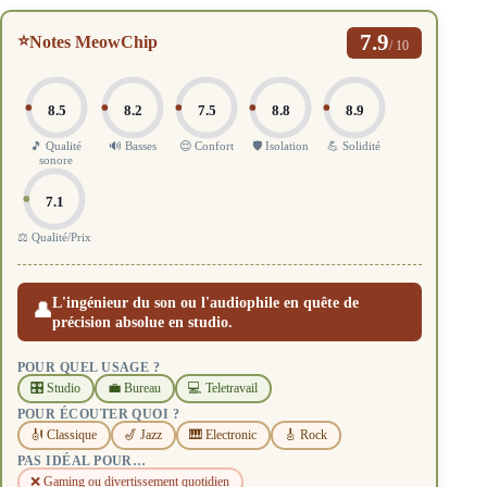
7.9
⭐
Notes MeowChip
/ 10
8.5
8.2
7.5
8.8
8.9
🎵 Qualité
🔊 Basses
😌 Confort
🛡️ Isolation
💪 Solidité
sonore
7.1
⚖️ Qualité/Prix
L'ingénieur du son ou l'audiophile en quête de
👤
précision absolue en studio.
POUR QUEL USAGE ?
🎛️ Studio
💼 Bureau
💻 Teletravail
POUR ÉCOUTER QUOI ?
🎻 Classique
🎷 Jazz
🎹 Electronic
🎸 Rock
PAS IDÉAL POUR…
❌ Gaming ou divertissement quotidien