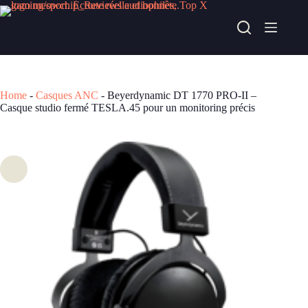
Passer
au
Beyerdynamic DT 1770 PRO-II – Casque studio fermé TESLA.45 pour un monitoring précis
contenu
Acheter chez cobra
539,00
€
Home
-
Casques ANC
-
Beyerdynamic DT 1770 PRO-II –
Casque studio fermé TESLA.45 pour un monitoring précis