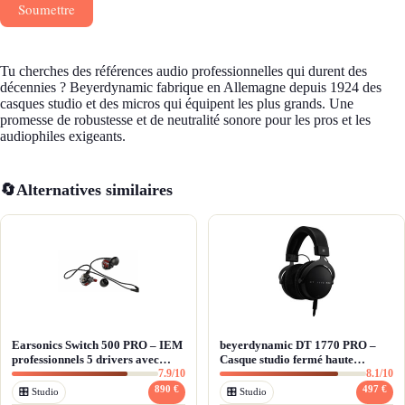
Soumettre
Tu cherches des références audio professionnelles qui durent des
décennies ? Beyerdynamic fabrique en Allemagne depuis 1924 des
casques studio et des micros qui équipent les plus grands. Une
promesse de robustesse et de neutralité sonore pour les pros et les
audiophiles exigeants.
🔄
Alternatives similaires
Earsonics Switch 500 PRO – IEM
beyerdynamic DT 1770 PRO –
professionnels 5 drivers avec
Casque studio fermé haute
7.9/10
8.1/10
sélecteur 3 modes
précision Tesla
890 €
497 €
🎛 Studio
🎛 Studio