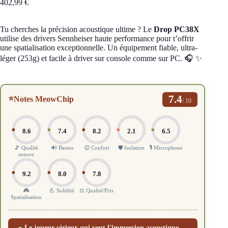
402,99
€
Tu cherches la précision acoustique ultime ? Le
Drop PC38X
utilise des drivers Sennheiser haute performance pour t’offrir
une spatialisation exceptionnelle. Un équipement fiable, ultra-
léger (253g) et facile à driver sur console comme sur PC. 🎧 ✨
7.4
⭐
Notes MeowChip
/ 10
8.6
7.4
8.2
2.1
6.5
🎵 Qualité
🔊 Basses
😌 Confort
🛡️ Isolation
🎙️ Microphone
sonore
9.2
8.0
7.8
🎮
💪 Solidité
⚖️ Qualité/Prix
Spatialisation
Le joueur sérieux qui veut l'immersion acoustique