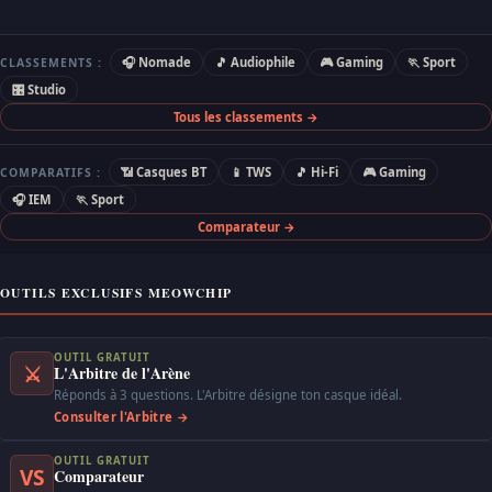
🎧 Nomade
🎵 Audiophile
🎮 Gaming
🏃 Sport
CLASSEMENTS :
🎛 Studio
Tous les classements →
📶 Casques BT
📱 TWS
🎵 Hi-Fi
🎮 Gaming
COMPARATIFS :
🎧 IEM
🏃 Sport
Comparateur →
OUTILS EXCLUSIFS MEOWCHIP
OUTIL GRATUIT
⚔
L'Arbitre de l'Arène
Réponds à 3 questions. L'Arbitre désigne ton casque idéal.
Consulter l'Arbitre →
OUTIL GRATUIT
VS
Comparateur