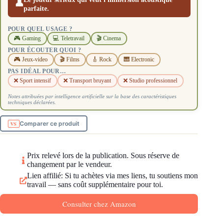
👤
parfaite.
POUR QUEL USAGE ?
🎮 Gaming
💻 Teletravail
🎬 Cinema
POUR ÉCOUTER QUOI ?
🎮 Jeux-video
🎬 Films
🎸 Rock
🎹 Electronic
PAS IDÉAL POUR…
❌ Sport intensif
❌ Transport bruyant
❌ Studio professionnel
Notes attribuées par intelligence artificielle sur la base des caractéristiques
techniques déclarées.
Comparer ce produit
Prix relevé lors de la publication. Sous réserve de
changement par le vendeur.
Lien affilié: Si tu achètes via mes liens, tu soutiens mon
travail — sans coût supplémentaire pour toi.
Consulter chez Amazon