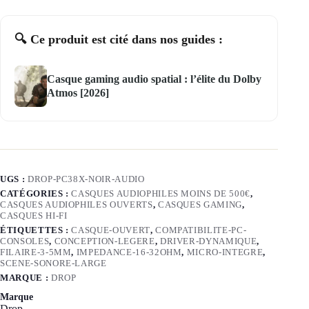
🔍 Ce produit est cité dans nos guides :
Casque gaming audio spatial : l’élite du Dolby
Atmos [2026]
UGS :
DROP-PC38X-NOIR-AUDIO
CATÉGORIES :
CASQUES AUDIOPHILES MOINS DE 500€
,
CASQUES AUDIOPHILES OUVERTS
,
CASQUES GAMING
,
CASQUES HI-FI
ÉTIQUETTES :
CASQUE-OUVERT
,
COMPATIBILITE-PC-
CONSOLES
,
CONCEPTION-LEGERE
,
DRIVER-DYNAMIQUE
,
FILAIRE-3-5MM
,
IMPEDANCE-16-32OHM
,
MICRO-INTEGRE
,
SCENE-SONORE-LARGE
MARQUE :
DROP
Marque
Drop