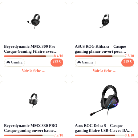
Beyerdynamic MMX 300 Pro –
ASUS ROG Kithara – Casque
Casque Gaming Filaire avec
gaming planar ouvert pour
8.4/10
7.5/10
Micro Studio
audiophiles
299 €
319 €
🎮 Gaming
🎮 Gaming
Voir la fiche →
Voir la fiche →
Beyerdynamic MMX 330 PRO –
Asus ROG Delta S – Casque
Casque gaming ouvert haute
gaming filaire USB-C avec DAC
7.7/10
8.1/10
fidélité
ESS Hi-Fi