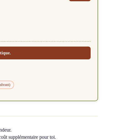
tique.
mbrant)
ndeur.
 coût supplémentaire pour toi.