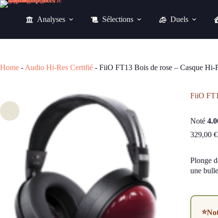
Passer
au
Analyses
Sélections
Duels
contenu
329,00
€
Home
-
Audio Hi-Res Certifié
-
FiiO FT13 Bois de rose – Casque Hi-Fi
FiiO FT1
Noté
4.0
329,00
€
Plonge d
une bull
⭐
No