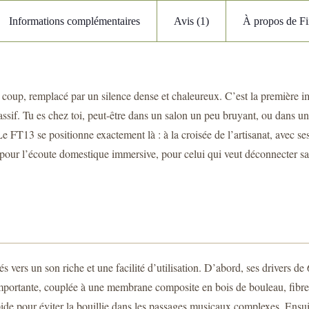
Informations complémentaires
Avis (1)
À propos de F
’un coup, remplacé par un silence dense et chaleureux. C’est la premièr
assif. Tu es chez toi, peut-être dans un salon un peu bruyant, ou dans 
 FT13 se positionne exactement là : à la croisée de l’artisanat, avec ses
pour l’écoute domestique immersive, pour celui qui veut déconnecter sa
s vers un son riche et une facilité d’utilisation. D’abord, ses drivers d
portante, couplée à une membrane composite en bois de bouleau, fibres d
apide pour éviter la bouillie dans les passages musicaux complexes. Ensu