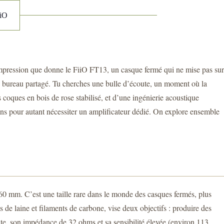
iiO
e impression que donne le FiiO FT13, un casque fermé qui ne mise pas sur
un bureau partagé. Tu cherches une bulle d’écoute, un moment où la
 coques en bois de rose stabilisé, et d’une ingénierie acoustique
ns pour autant nécessiter un amplificateur dédié. On explore ensemble
e 60 mm. C’est une taille rare dans le monde des casques fermés, plus
e laine et filaments de carbone, vise deux objectifs : produire des
ite, son impédance de 32 ohms et sa sensibilité élevée (environ 113