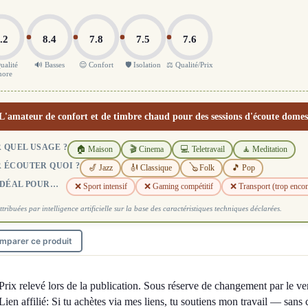
.2
8.4
7.8
7.5
7.6
ualité
🔊 Basses
😌 Confort
🛡️ Isolation
⚖️ Qualité/Prix
nore
L'amateur de confort et de timbre chaud pour des sessions d'écoute domes
 QUEL USAGE ?
🏠 Maison
🎬 Cinema
💻 Teletravail
🧘 Meditation
 ÉCOUTER QUOI ?
🎷 Jazz
🎻 Classique
🪕 Folk
🎵 Pop
IDÉAL POUR…
❌ Sport intensif
❌ Gaming compétitif
❌ Transport (trop enco
ttribuées par intelligence artificielle sur la base des caractéristiques techniques déclarées.
mparer ce produit
Prix relevé lors de la publication. Sous réserve de changement par le ve
Lien affilié: Si tu achètes via mes liens, tu soutiens mon travail — sans