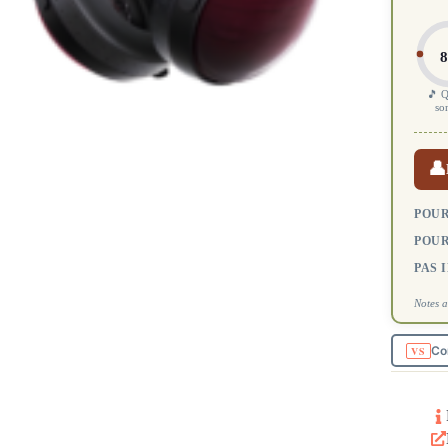
8
🎵 Q
so
👤
POUR
POUR
PAS 
Notes a
Co