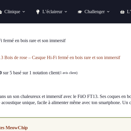
Clinique
L’éclaireur
Challenger
L’
FiiO FT13 Bois de rose – Casque Hi-Fi fermé en bois rare et son immersif
Acheter chez easylounge
 fermé en bois rare et son immersif
3 Bois de rose – Casque Hi-Fi fermé en bois rare et son immersif
0
sur 5 basé sur
1
notation client
(
1
avis client)
ans un son chaleureux et immersif avec le FiiO FT13. Ses coques en boi
e acoustique unique, facile à alimenter même avec ton smartphone. Un 
tes MeowChip