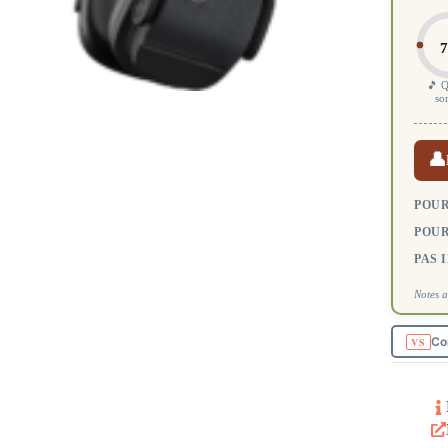
7
🎵 Q
so
👤
POUR
POUR
PAS 
Notes a
Co