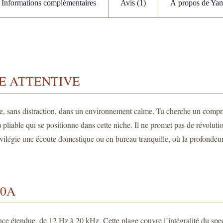
Informations complémentaires
Avis (1)
À propos de Ya
E ATTENTIVE
, sans distraction, dans un environnement calme. Tu cherche un compromis
iable qui se positionne dans cette niche. Il ne promet pas de révolutio
ivilégie une écoute domestique ou en bureau tranquille, où la profondeur
00A
ence étendue, de 12 Hz à 20 kHz. Cette plage couvre l’intégralité du sp