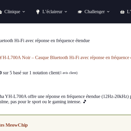
Clinique
L’éclaireur
Challenger
L’
Yamaha YH-L700A Noir – Casque Bluetooth Hi-Fi avec réponse en fréquence étendue
Acheter chez easylounge
ooth Hi-Fi avec réponse en fréquence étendue
H-L700A Noir – Casque Bluetooth Hi-Fi avec réponse en fréquence 
0
sur 5 basé sur
1
notation client
(
1
avis client)
a YH-L700A offre une réponse en fréquence étendue (12Hz-20kHz) pou
alme, pas pour le sport ou le gaming intense. 🎵
tes MeowChip