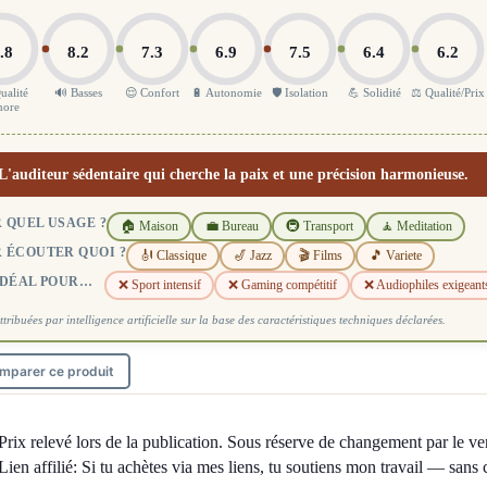
.8
8.2
7.3
6.9
7.5
6.4
6.2
ualité
🔊 Basses
😌 Confort
🔋 Autonomie
🛡️ Isolation
💪 Solidité
⚖️ Qualité/Prix
nore
L'auditeur sédentaire qui cherche la paix et une précision harmonieuse.
 QUEL USAGE ?
🏠 Maison
💼 Bureau
🚇 Transport
🧘 Meditation
 ÉCOUTER QUOI ?
🎻 Classique
🎷 Jazz
🎬 Films
🎵 Variete
IDÉAL POUR…
❌ Sport intensif
❌ Gaming compétitif
❌ Audiophiles exigeants
ttribuées par intelligence artificielle sur la base des caractéristiques techniques déclarées.
mparer ce produit
Prix relevé lors de la publication. Sous réserve de changement par le ve
Lien affilié: Si tu achètes via mes liens, tu soutiens mon travail — sans