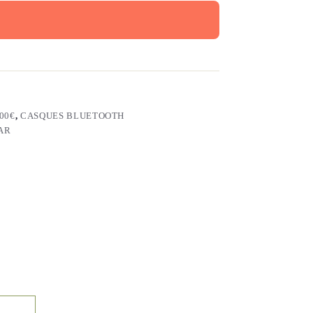
00€
,
CASQUES BLUETOOTH
AR