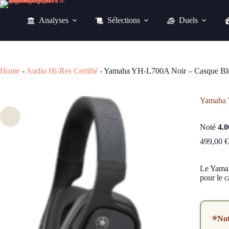
Passer
au
Analyses
Sélections
Duels
contenu
499,00
€
Home
-
Audio Hi-Res Certifié
-
Yamaha YH-L700A Noir – Casque Bluet
Yamaha Y
Noté
4.0
499,00
€
Le Yamah
pour le c
⭐
No