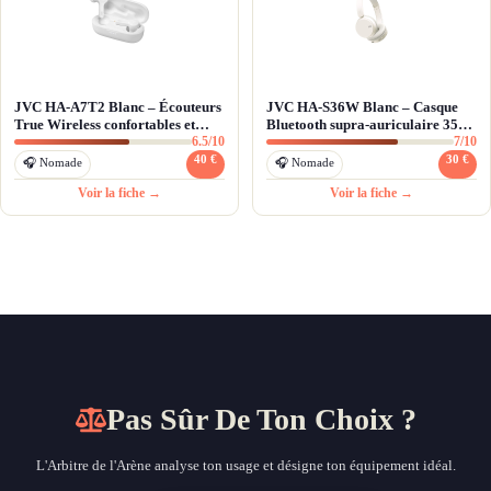
JVC HA-A7T2 Blanc – Écouteurs
JVC HA-S36W Blanc – Casque
True Wireless confortables et
Bluetooth supra-auriculaire 35h
6.5/10
7/10
résistants pour le quotidien
avec EQ
40 €
30 €
🎧 Nomade
🎧 Nomade
Voir la fiche →
Voir la fiche →
Pas Sûr De Ton Choix ?
L'Arbitre de l'Arène analyse ton usage et désigne ton équipement idéal.