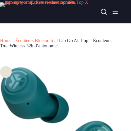
Passer
au
JLab Go Air Pop – Écouteurs True Wireless 32h d’autonomie
contenu
Acheter chez fnac
24,99
€
Home
-
Écouteurs Bluetooth
-
JLab Go Air Pop – Écouteurs
True Wireless 32h d’autonomie