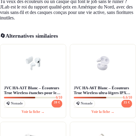
Tu veux des écouteurs ou un casque qui font le job sans te ruiner ?
JLab est le roi du rapport qualité-prix en Amérique du Nord, avec des
vrais sans-fil et des casques conçus pour une vie active, sans fioritures
inutiles.
🔄
Alternatives similaires
JVC HA-A3T Blanc – Écouteurs
JVC HA-A6T Blanc – Écouteurs
True Wireless étanches pour le
True Wireless ultra-légers IPX4
6/10
6.6/10
quotidien
pour sport et mobilité
39 €
35 €
🎧 Nomade
🎧 Nomade
Voir la fiche →
Voir la fiche →