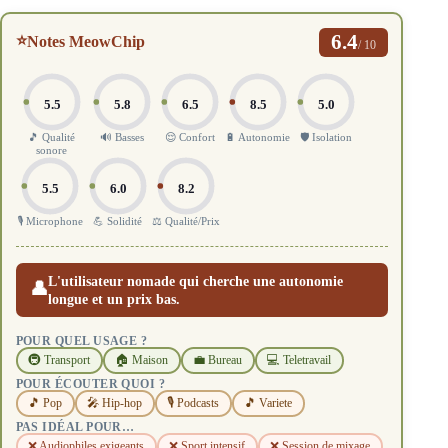
6.4
⭐
Notes MeowChip
/ 10
5.5
5.8
6.5
8.5
5.0
🎵 Qualité
🔊 Basses
😌 Confort
🔋 Autonomie
🛡️ Isolation
sonore
5.5
6.0
8.2
🎙️ Microphone
💪 Solidité
⚖️ Qualité/Prix
L'utilisateur nomade qui cherche une autonomie
👤
longue et un prix bas.
POUR QUEL USAGE ?
🚇 Transport
🏠 Maison
💼 Bureau
💻 Teletravail
POUR ÉCOUTER QUOI ?
🎵 Pop
🎤 Hip-hop
🎙️ Podcasts
🎵 Variete
PAS IDÉAL POUR…
❌ Audiophiles exigeants
❌ Sport intensif
❌ Session de mixage