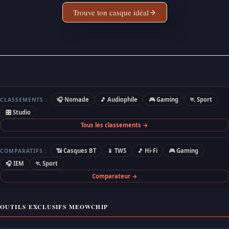
Trouve ton casque idéal
🎧 Nomade
🎵 Audiophile
🎮 Gaming
🏃 Sport
CLASSEMENTS :
🎛 Studio
Tous les classements →
📶 Casques BT
📱 TWS
🎵 Hi-Fi
🎮 Gaming
COMPARATIFS :
🎧 IEM
🏃 Sport
Comparateur →
OUTILS EXCLUSIFS MEOWCHIP