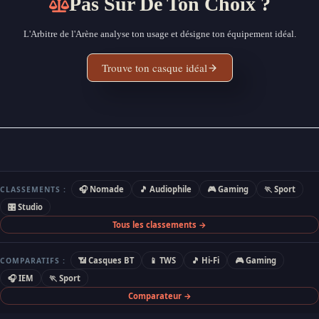
Pas Sûr De Ton Choix ?
L'Arbitre de l'Arène analyse ton usage et désigne ton équipement idéal.
Trouve ton casque idéal
🎧 Nomade
🎵 Audiophile
🎮 Gaming
🏃 Sport
CLASSEMENTS :
🎛 Studio
Tous les classements →
📶 Casques BT
📱 TWS
🎵 Hi-Fi
🎮 Gaming
COMPARATIFS :
🎧 IEM
🏃 Sport
Comparateur →