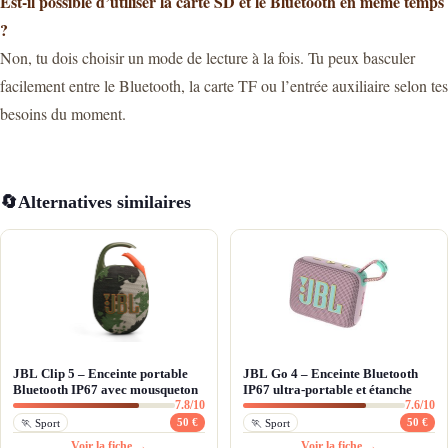
Est-il possible d’utiliser la carte SD et le Bluetooth en même temps
?
Non, tu dois choisir un mode de lecture à la fois. Tu peux basculer
facilement entre le Bluetooth, la carte TF ou l’entrée auxiliaire selon tes
besoins du moment.
🔄
Alternatives similaires
JBL Clip 5 – Enceinte portable
JBL Go 4 – Enceinte Bluetooth
Bluetooth IP67 avec mousqueton
IP67 ultra-portable et étanche
7.8/10
7.6/10
50 €
50 €
🏃 Sport
🏃 Sport
Voir la fiche →
Voir la fiche →