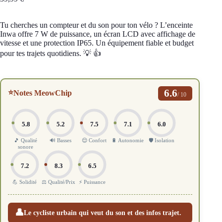
Tu cherches un compteur et du son pour ton vélo ? L’enceinte
Inwa offre 7 W de puissance, un écran LCD avec affichage de
vitesse et une protection IP65. Un équipement fiable et budget
pour tes trajets quotidiens. 💡 👍
6.6
⭐
Notes MeowChip
/ 10
5.8
5.2
7.5
7.1
6.0
🎵 Qualité
🔊 Basses
😌 Confort
🔋 Autonomie
🛡️ Isolation
sonore
7.2
8.3
6.5
💪 Solidité
⚖️ Qualité/Prix
⚡ Puissance
👤
Le cycliste urbain qui veut du son et des infos trajet.