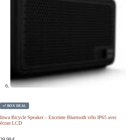
✅ BON DEAL
Inwa Bicycle Speaker – Enceinte Bluetooth vélo IP65 avec
écran LCD
39,99
€