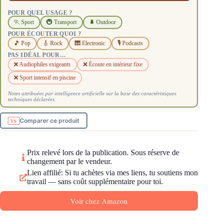
POUR QUEL USAGE ?
🏃 Sport
🚇 Transport
🌲 Outdoor
POUR ÉCOUTER QUOI ?
🎵 Pop
🎸 Rock
🎹 Electronic
🎙️ Podcasts
PAS IDÉAL POUR…
❌ Audiophiles exigeants
❌ Écoute en intérieur fixe
❌ Sport intensif en piscine
Notes attribuées par intelligence artificielle sur la base des caractéristiques
techniques déclarées.
Comparer ce produit
Prix relevé lors de la publication. Sous réserve de
changement par le vendeur.
Lien affilié: Si tu achètes via mes liens, tu soutiens mon
travail — sans coût supplémentaire pour toi.
Voir chez Amazon