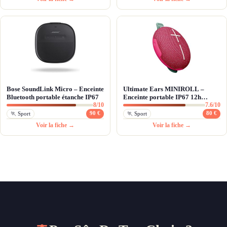
Bose SoundLink Micro – Enceinte
Ultimate Ears MINIROLL –
Bluetooth portable étanche IP67
Enceinte portable IP67 12h
8/10
7.6/10
d'autonomie
90 €
80 €
🏃 Sport
🏃 Sport
Voir la fiche →
Voir la fiche →