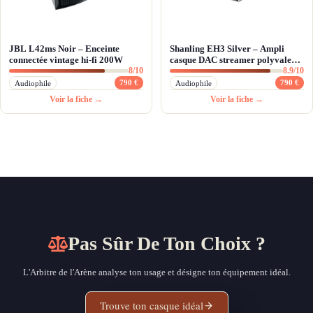
JBL L42ms Noir – Enceinte
Shanling EH3 Silver – Ampli
connectée vintage hi-fi 200W
casque DAC streamer polyvalent
8/10
8.9/10
et puissant
790 €
790 €
Audiophile
Audiophile
Voir la fiche →
Voir la fiche →
Pas Sûr De Ton Choix ?
L'Arbitre de l'Arène analyse ton usage et désigne ton équipement idéal.
Trouve ton casque idéal