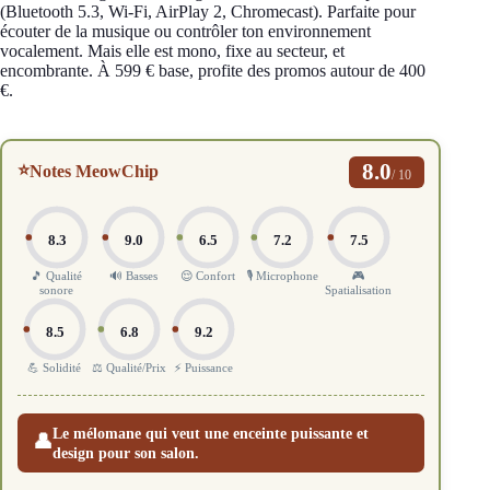
(Bluetooth 5.3, Wi-Fi, AirPlay 2, Chromecast). Parfaite pour
écouter de la musique ou contrôler ton environnement
vocalement. Mais elle est mono, fixe au secteur, et
encombrante. À 599 € base, profite des promos autour de 400
€.
8.0
⭐
Notes MeowChip
/ 10
8.3
9.0
6.5
7.2
7.5
🎵 Qualité
🔊 Basses
😌 Confort
🎙️ Microphone
🎮
sonore
Spatialisation
8.5
6.8
9.2
💪 Solidité
⚖️ Qualité/Prix
⚡ Puissance
Le mélomane qui veut une enceinte puissante et
👤
design pour son salon.