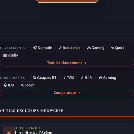
🎧 Nomade
🎵 Audiophile
🎮 Gaming
🏃 Sport
CLASSEMENTS :
🎛 Studio
Tous les classements →
📶 Casques BT
📱 TWS
🎵 Hi-Fi
🎮 Gaming
COMPARATIFS :
🎧 IEM
🏃 Sport
Comparateur →
OUTILS EXCLUSIFS MEOWCHIP
OUTIL GRATUIT
⚔
L'Arbitre de l'Arène