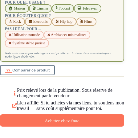
POUR QUEL USAGE ?
🏠 Maison
🎬 Cinema
🎙️ Podcast
💻 Teletravail
POUR ÉCOUTER QUOI ?
🎸 Rock
🎹 Electronic
🎤 Hip-hop
🎬 Films
PAS IDÉAL POUR…
❌ Utilisation nomade
❌ Ambiances minimalistes
❌ Système stéréo puriste
Notes attribuées par intelligence artificielle sur la base des caractéristiques
techniques déclarées.
Comparer ce produit
Prix relevé lors de la publication. Sous réserve de
changement par le vendeur.
Lien affilié: Si tu achètes via mes liens, tu soutiens mon
travail — sans coût supplémentaire pour toi.
Acheter chez fnac