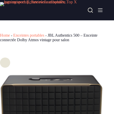
Passer
au
JBL Authentics 500 – Enceinte connectée Dolby Atmos vintage pour salon
contenu
Acheter chez fnac
449,99
€
Home
-
Enceintes portables
-
JBL Authentics 500 – Enceinte
connectée Dolby Atmos vintage pour salon