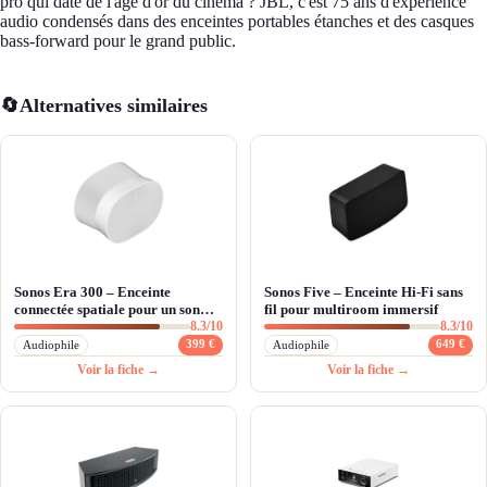
pro qui date de l'âge d'or du cinéma ? JBL, c'est 75 ans d'expérience
audio condensés dans des enceintes portables étanches et des casques
bass-forward pour le grand public.
🔄
Alternatives similaires
Sonos Era 300 – Enceinte
Sonos Five – Enceinte Hi-Fi sans
connectée spatiale pour un son
fil pour multiroom immersif
8.3/10
8.3/10
immersif à 360°
399 €
649 €
Audiophile
Audiophile
Voir la fiche →
Voir la fiche →