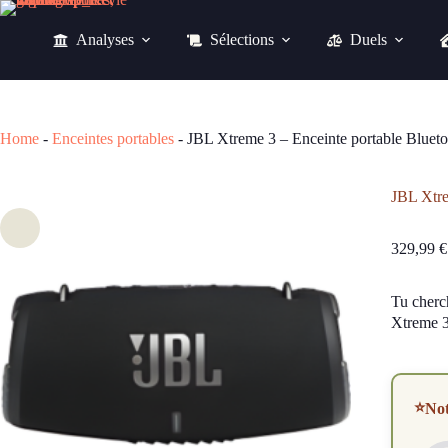
Passer
au
Analyses
Sélections
Duels
contenu
JBL Xtreme 3 – Enceinte portable Bluetooth 100W étanche IP67
329,99
€
Home
-
Enceintes portables
-
JBL Xtreme 3 – Enceinte portable Bluet
JBL Xtre
329,99
€
Tu cherch
Xtreme 3
⭐
No