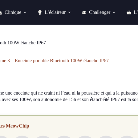
Clinique
L’éclaireur
Challenger
L’
Acheter chez fnac
ooth 100W étanche IP67
me 3 – Enceinte portable Bluetooth 100W étanche IP67
e une enceinte qui ne craint ni l’eau ni la poussière et qui a la puissan
 avec ses 100W, son autonomie de 15h et son étanchéité IP67 est ta so
tes MeowChip