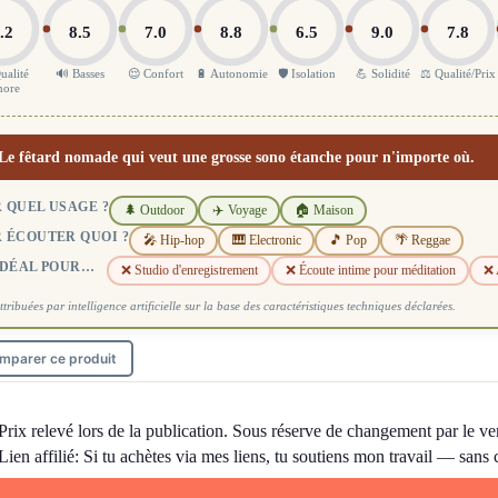
.2
8.5
7.0
8.8
6.5
9.0
7.8
ualité
🔊 Basses
😌 Confort
🔋 Autonomie
🛡️ Isolation
💪 Solidité
⚖️ Qualité/Prix
nore
Le fêtard nomade qui veut une grosse sono étanche pour n'importe où.
 QUEL USAGE ?
🌲 Outdoor
✈️ Voyage
🏠 Maison
 ÉCOUTER QUOI ?
🎤 Hip-hop
🎹 Electronic
🎵 Pop
🌴 Reggae
IDÉAL POUR…
❌ Studio d'enregistrement
❌ Écoute intime pour méditation
❌ 
ttribuées par intelligence artificielle sur la base des caractéristiques techniques déclarées.
mparer ce produit
Prix relevé lors de la publication. Sous réserve de changement par le ve
Lien affilié: Si tu achètes via mes liens, tu soutiens mon travail — sans