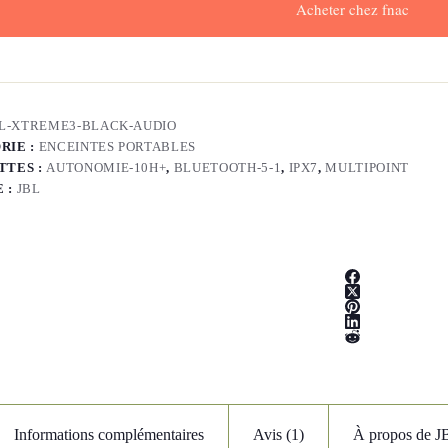
Acheter chez fnac
L-XTREME3-BLACK-AUDIO
RIE :
ENCEINTES PORTABLES
TTES :
AUTONOMIE-10H+
,
BLUETOOTH-5-1
,
IPX7
,
MULTIPOINT
 :
JBL
Informations complémentaires
Avis (1)
À propos de J