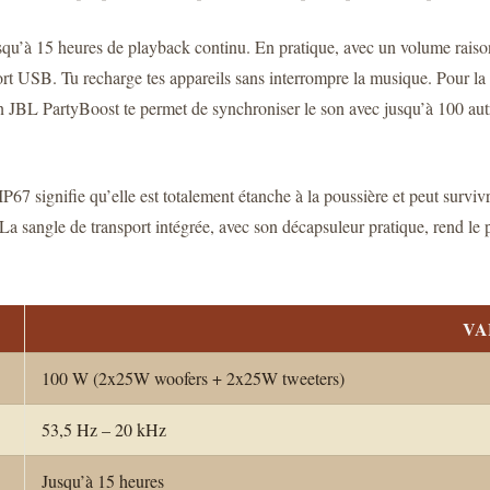
usqu’à 15 heures de playback continu. En pratique, avec un volume raison
ort USB. Tu recharge tes appareils sans interrompre la musique. Pour la c
JBL PartyBoost te permet de synchroniser le son avec jusqu’à 100 autre
t IP67 signifie qu’elle est totalement étanche à la poussière et peut sur
La sangle de transport intégrée, avec son décapsuleur pratique, rend le p
VA
100 W (2x25W woofers + 2x25W tweeters)
53,5 Hz – 20 kHz
Jusqu’à 15 heures