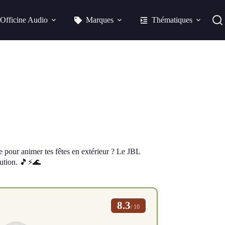
Officine Audio
Marques
Thématiques
ce pour animer tes fêtes en extérieur ? Le JBL
lution. 🎵⚡🌊
8.3
/ 10