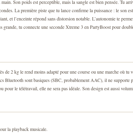
a main. Son poids est perceptible, mais la sangle est bien pensée. Tu arriv
ndes. La première piste que tu lance confirme la puissance : le son est a
, et l’enceinte répond sans distorsion notable. L’autonomie te permet de 
us grande, tu connecte une seconde Xtreme 3 en PartyBoost pour doubler 
près de 2 kg le rend moins adapté pour une course ou une marche où tu ve
codecs Bluetooth sont basiques (SBC, probablement AAC), il ne support
pour le télétravail, elle ne sera pas idéale. Son design est aussi volumi
our la playback musicale.