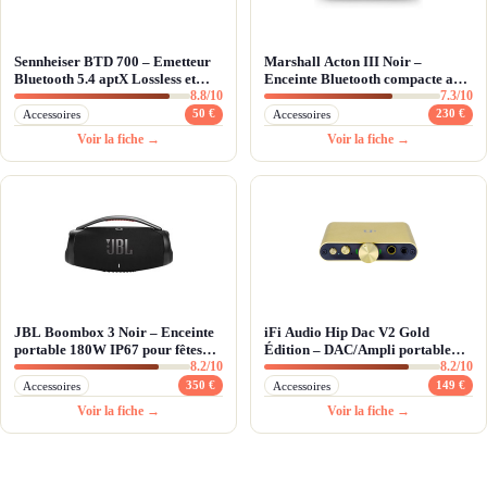
Sennheiser BTD 700 – Emetteur
Marshall Acton III Noir –
Bluetooth 5.4 aptX Lossless et
Enceinte Bluetooth compacte au
8.8/10
7.3/10
Auracast
son rock vintage
50 €
230 €
Accessoires
Accessoires
Voir la fiche →
Voir la fiche →
JBL Boombox 3 Noir – Enceinte
iFi Audio Hip Dac V2 Gold
portable 180W IP67 pour fêtes
Édition – DAC/Ampli portable
8.2/10
8.2/10
outdoor
MQA & DSD256
350 €
149 €
Accessoires
Accessoires
Voir la fiche →
Voir la fiche →