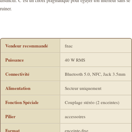
distinctif. C’est un choix pragmatique pour égayer ton intérieur sans se
ruiner.
Vendeur recommandé
fnac
Puissance
40 W RMS
Connectivité
Bluetooth 5.0, NFC, Jack 3.5mm
Alimentation
Secteur uniquement
Fonction Spéciale
Couplage stéréo (2 enceintes)
Pilier
accessoires
Format
enceinte-fixe