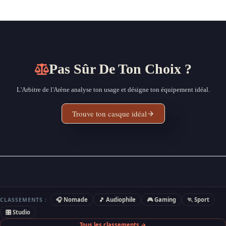
Pas Sûr De Ton Choix ?
L'Arbitre de l'Arène analyse ton usage et désigne ton équipement idéal.
Trouve ton casque idéal
🎧 Nomade
🎵 Audiophile
🎮 Gaming
🏃 Sport
CLASSEMENTS :
🎛 Studio
Tous les classements →