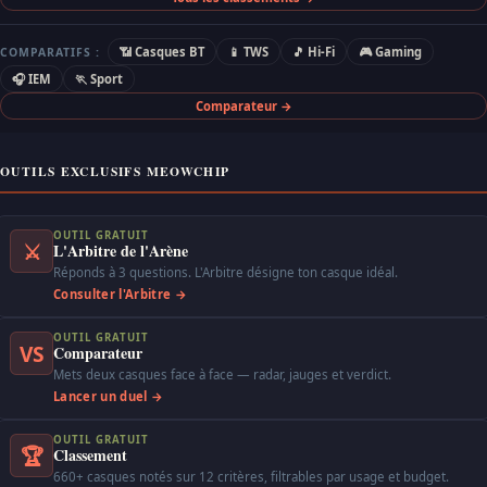
📶 Casques BT
📱 TWS
🎵 Hi-Fi
🎮 Gaming
COMPARATIFS :
🎧 IEM
🏃 Sport
Comparateur →
OUTILS EXCLUSIFS MEOWCHIP
OUTIL GRATUIT
⚔
L'Arbitre de l'Arène
Réponds à 3 questions. L'Arbitre désigne ton casque idéal.
Consulter l'Arbitre →
OUTIL GRATUIT
VS
Comparateur
Mets deux casques face à face — radar, jauges et verdict.
Lancer un duel →
OUTIL GRATUIT
🏆
Classement
660+ casques notés sur 12 critères, filtrables par usage et budget.