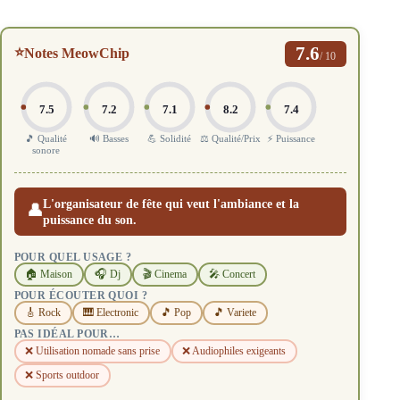
7.6
⭐
Notes MeowChip
/ 10
7.5
7.2
7.1
8.2
7.4
🎵 Qualité
🔊 Basses
💪 Solidité
⚖️ Qualité/Prix
⚡ Puissance
sonore
L'organisateur de fête qui veut l'ambiance et la
👤
puissance du son.
POUR QUEL USAGE ?
🏠 Maison
🎧 Dj
🎬 Cinema
🎤 Concert
POUR ÉCOUTER QUOI ?
🎸 Rock
🎹 Electronic
🎵 Pop
🎵 Variete
PAS IDÉAL POUR…
❌ Utilisation nomade sans prise
❌ Audiophiles exigeants
❌ Sports outdoor