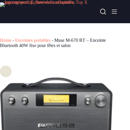
Passer
au
Muse M-670 BT – Enceinte Bluetooth 40W fixe pour fêtes et salon
contenu
Acheter chez fnac
88,99
€
Home
-
Enceintes portables
-
Muse M-670 BT – Enceinte
Bluetooth 40W fixe pour fêtes et salon