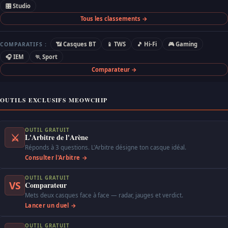
🎛 Studio
Tous les classements →
📶 Casques BT
📱 TWS
🎵 Hi-Fi
🎮 Gaming
COMPARATIFS :
🎧 IEM
🏃 Sport
Comparateur →
OUTILS EXCLUSIFS MEOWCHIP
OUTIL GRATUIT
⚔
L'Arbitre de l'Arène
Réponds à 3 questions. L'Arbitre désigne ton casque idéal.
Consulter l'Arbitre →
OUTIL GRATUIT
VS
Comparateur
Mets deux casques face à face — radar, jauges et verdict.
Lancer un duel →
OUTIL GRATUIT