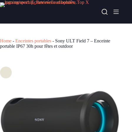
Passer
au
Sony ULT Field 7 – Enceinte portable IP67 30h pour fêtes et outdoor
contenu
Acheter chez fnac
349,99
€
Home
-
Enceintes portables
-
Sony ULT Field 7 – Enceinte
portable IP67 30h pour fêtes et outdoor