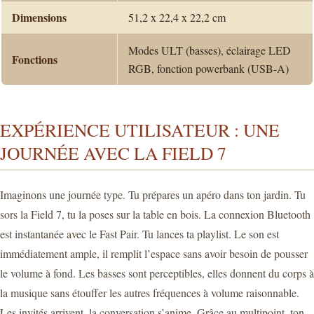
Dimensions
51,2 x 22,4 x 22,2 cm
Modes ULT (basses), éclairage LED
Fonctions
RGB, fonction powerbank (USB-A)
EXPÉRIENCE UTILISATEUR : UNE
JOURNÉE AVEC LA FIELD 7
Imaginons une journée type. Tu prépares un apéro dans ton jardin. Tu
sors la Field 7, tu la poses sur la table en bois. La connexion Bluetooth
est instantanée avec le Fast Pair. Tu lances ta playlist. Le son est
immédiatement ample, il remplit l’espace sans avoir besoin de pousser
le volume à fond. Les basses sont perceptibles, elles donnent du corps à
la musique sans étouffer les autres fréquences à volume raisonnable.
Les invités arrivent, la conversation s’anime. Grâce au multipoint, ton