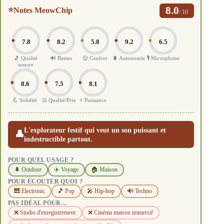
8.0
⭐
Notes MeowChip
/ 10
7.8
8.2
5.8
9.2
6.5
🎵 Qualité
🔊 Basses
😌 Confort
🔋 Autonomie
🎙️ Microphone
sonore
8.6
7.5
8.1
💪 Solidité
⚖️ Qualité/Prix
⚡ Puissance
L'explorateur festif qui veut un son puissant et
👤
indestructible partout.
POUR QUEL USAGE ?
🌲 Outdoor
✈️ Voyage
🏠 Maison
POUR ÉCOUTER QUOI ?
🎹 Electronic
🎵 Pop
🎤 Hip-hop
🔊 Techno
PAS IDÉAL POUR…
❌ Studio d'enregistrement
❌ Cinéma maison immersif