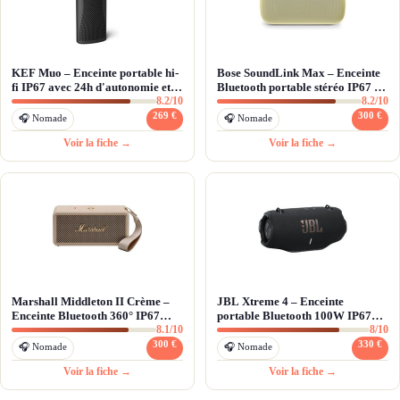
KEF Muo – Enceinte portable hi-
Bose SoundLink Max – Enceinte
fi IP67 avec 24h d'autonomie et
Bluetooth portable stéréo IP67 et
8.2/10
8.2/10
aptX Adaptive
20h d'autonomie
269 €
300 €
🎧 Nomade
🎧 Nomade
Voir la fiche →
Voir la fiche →
Marshall Middleton II Crème –
JBL Xtreme 4 – Enceinte
Enceinte Bluetooth 360° IP67
portable Bluetooth 100W IP67
8.1/10
8/10
avec autonomie 30h
avec autonomie record 24h
300 €
330 €
🎧 Nomade
🎧 Nomade
Voir la fiche →
Voir la fiche →