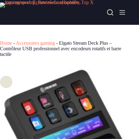
Passer
au
Elgato Stream Deck Plus – Contrôleur USB professionnel avec encodeurs rotatifs et barre tactile
contenu
Acheter chez Cultura
228,93
€
Home
-
Accessoires gaming
-
Elgato Stream Deck Plus –
Contrôleur USB professionnel avec encodeurs rotatifs et barre
tactile