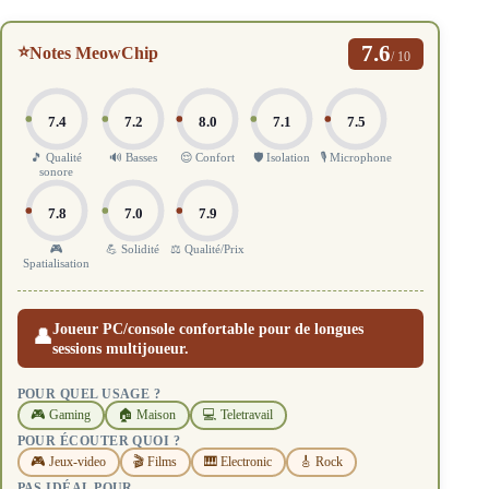
7.6
⭐
Notes MeowChip
/ 10
7.4
7.2
8.0
7.1
7.5
🎵 Qualité
🔊 Basses
😌 Confort
🛡️ Isolation
🎙️ Microphone
sonore
7.8
7.0
7.9
🎮
💪 Solidité
⚖️ Qualité/Prix
Spatialisation
Joueur PC/console confortable pour de longues
👤
sessions multijoueur.
POUR QUEL USAGE ?
🎮 Gaming
🏠 Maison
💻 Teletravail
POUR ÉCOUTER QUOI ?
🎮 Jeux-video
🎬 Films
🎹 Electronic
🎸 Rock
PAS IDÉAL POUR…