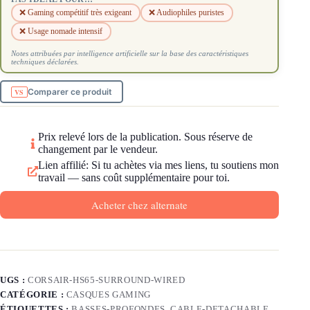
❌ Gaming compétitif très exigeant
❌ Audiophiles puristes
❌ Usage nomade intensif
Notes attribuées par intelligence artificielle sur la base des caractéristiques
techniques déclarées.
Comparer ce produit
Prix relevé lors de la publication. Sous réserve de
changement par le vendeur.
Lien affilié: Si tu achètes via mes liens, tu soutiens mon
travail — sans coût supplémentaire pour toi.
Acheter chez alternate
UGS :
CORSAIR-HS65-SURROUND-WIRED
CATÉGORIE :
CASQUES GAMING
ÉTIQUETTES :
BASSES-PROFONDES
,
CABLE-DETACHABLE
,