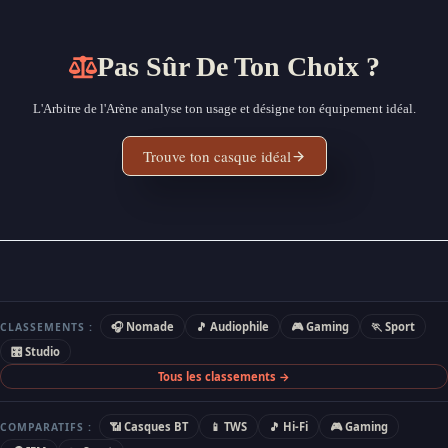
Pas Sûr De Ton Choix ?
L'Arbitre de l'Arène analyse ton usage et désigne ton équipement idéal.
Trouve ton casque idéal
🎧 Nomade
🎵 Audiophile
🎮 Gaming
🏃 Sport
CLASSEMENTS :
🎛 Studio
Tous les classements →
📶 Casques BT
📱 TWS
🎵 Hi-Fi
🎮 Gaming
COMPARATIFS :