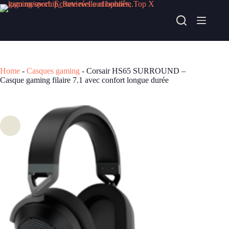
Passer
au
Corsair HS65 SURROUND – Casque gaming filaire 7.1 avec confort longue durée
contenu
Acheter chez alternate
91,90
€
Home
-
Casques gaming
-
Corsair HS65 SURROUND –
Casque gaming filaire 7.1 avec confort longue durée