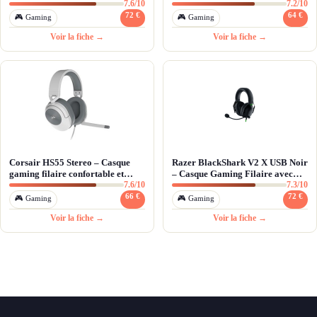
7.6/10
7.2/10
PC et PS5
72 €
64 €
🎮 Gaming
🎮 Gaming
Voir la fiche →
Voir la fiche →
Corsair HS55 Stereo – Casque
Razer BlackShark V2 X USB Noir
gaming filaire confortable et
– Casque Gaming Filaire avec
7.6/10
7.3/10
polyvalent
Son Surround 7.1
66 €
72 €
🎮 Gaming
🎮 Gaming
Voir la fiche →
Voir la fiche →