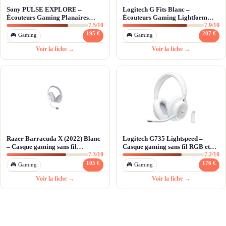
Sony PULSE EXPLORE –
Logitech G Fits Blanc –
Écouteurs Gaming Planaires
Écouteurs Gaming Lightform
7.5/10
7.9/10
PS5/Portal
Moulage UV LIGHTSPEED
195 €
207 €
🎮 Gaming
🎮 Gaming
Voir la fiche →
Voir la fiche →
Razer Barracuda X (2022) Blanc
Logitech G735 Lightspeed –
– Casque gaming sans fil
Casque gaming sans fil RGB et
7.3/10
7.2/10
multiplateforme
confort premium
105 €
176 €
🎮 Gaming
🎮 Gaming
Voir la fiche →
Voir la fiche →