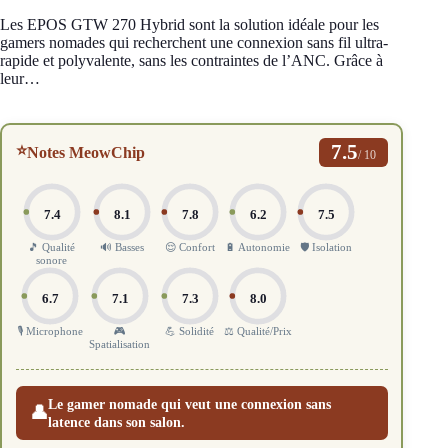
Les EPOS GTW 270 Hybrid sont la solution idéale pour les
gamers nomades qui recherchent une connexion sans fil ultra-
rapide et polyvalente, sans les contraintes de l’ANC. Grâce à
leur…
7.5
⭐
Notes MeowChip
/ 10
7.4
8.1
7.8
6.2
7.5
🎵 Qualité
🔊 Basses
😌 Confort
🔋 Autonomie
🛡️ Isolation
sonore
6.7
7.1
7.3
8.0
🎙️ Microphone
🎮
💪 Solidité
⚖️ Qualité/Prix
Spatialisation
Le gamer nomade qui veut une connexion sans
👤
latence dans son salon.