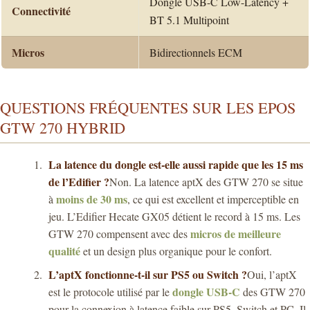
Dongle USB-C Low-Latency +
Connectivité
BT 5.1 Multipoint
Micros
Bidirectionnels ECM
QUESTIONS FRÉQUENTES SUR LES EPOS
GTW 270 HYBRID
La latence du dongle est-elle aussi rapide que les 15 ms
de l’Edifier ?
Non. La latence aptX des GTW 270 se situe
moins de 30 ms
à
, ce qui est excellent et imperceptible en
jeu. L’Edifier Hecate GX05 détient le record à 15 ms. Les
micros de meilleure
GTW 270 compensent avec des
qualité
et un design plus organique pour le confort.
L’aptX fonctionne-t-il sur PS5 ou Switch ?
Oui, l’aptX
dongle USB-C
est le protocole utilisé par le
des GTW 270
pour la connexion à latence faible sur PS5, Switch et PC. Il