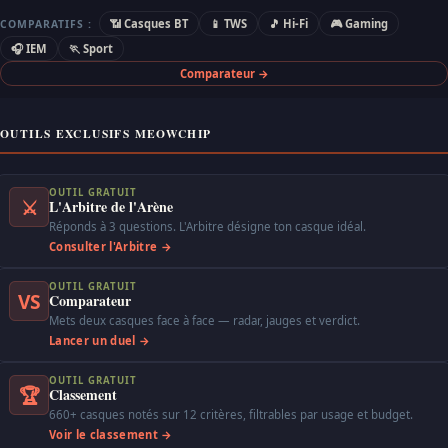
📶 Casques BT
📱 TWS
🎵 Hi-Fi
🎮 Gaming
COMPARATIFS :
🎧 IEM
🏃 Sport
Comparateur →
OUTILS EXCLUSIFS MEOWCHIP
OUTIL GRATUIT
⚔
L'Arbitre de l'Arène
Réponds à 3 questions. L'Arbitre désigne ton casque idéal.
Consulter l'Arbitre →
OUTIL GRATUIT
VS
Comparateur
Mets deux casques face à face — radar, jauges et verdict.
Lancer un duel →
OUTIL GRATUIT
🏆
Classement
660+ casques notés sur 12 critères, filtrables par usage et budget.
Voir le classement →