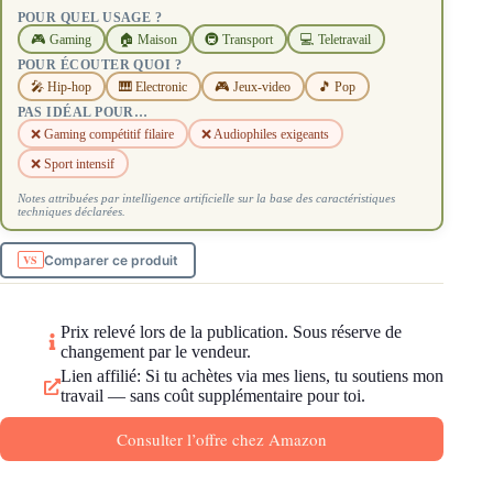
POUR QUEL USAGE ?
🎮 Gaming
🏠 Maison
🚇 Transport
💻 Teletravail
POUR ÉCOUTER QUOI ?
🎤 Hip-hop
🎹 Electronic
🎮 Jeux-video
🎵 Pop
PAS IDÉAL POUR…
❌ Gaming compétitif filaire
❌ Audiophiles exigeants
❌ Sport intensif
Notes attribuées par intelligence artificielle sur la base des caractéristiques
techniques déclarées.
Comparer ce produit
Prix relevé lors de la publication. Sous réserve de
changement par le vendeur.
Lien affilié: Si tu achètes via mes liens, tu soutiens mon
travail — sans coût supplémentaire pour toi.
Consulter l’offre chez Amazon