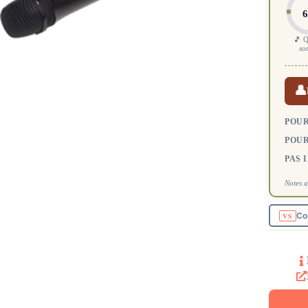
6
🎵 Q
so
👤
POUR
POUR
PAS 
Notes a
Co