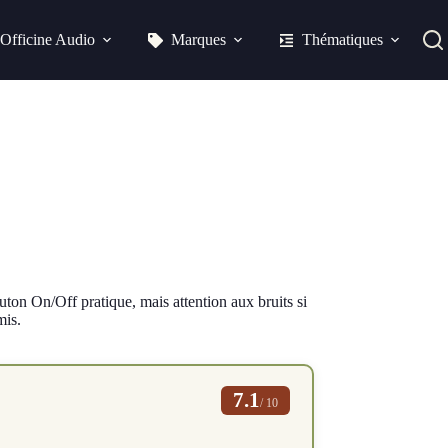
Officine Audio
Marques
Thématiques
uton On/Off pratique, mais attention aux bruits si
mis.
7.1
/ 10