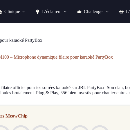
Clinique
L’éclaireur
Challenger
L’
aire pour karaoké PartyBox
Acheter chez fnac
pour karaoké PartyBox
00 – Microphone dynamique filaire pour karaoké PartyBox
filaire officiel pour tes soirées karaoké sur JBL PartyBox. Son clair, bo
ipules brutalement. Plug & Play, 35€ bien investis pour chanter entre a
tes MeowChip