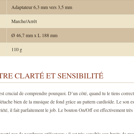
Adaptateur 6,3 mm vers 3,5 mm
Marche/Arrêt
Ø 46,7 mm x L 188 mm
110 g
TRE CLARTÉ ET SENSIBILITÉ
st crucial de comprendre pourquoi. D’un côté, quand tu le tiens correctem
e détache bien de la musique de fond grâce au pattern cardioïde. Le son e
iété, il fait parfaitement le job. Le bouton On/Off est effectivement trè
orté par de nombreux utilisateurs : il est très sensible aux bruits de ma