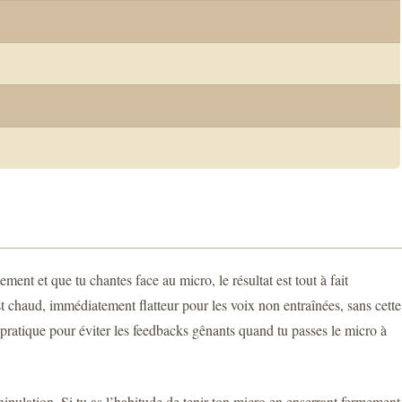
ent et que tu chantes face au micro, le résultat est tout à fait
st chaud, immédiatement flatteur pour les voix non entraînées, sans cette
s pratique pour éviter les feedbacks gênants quand tu passes le micro à
nipulation. Si tu as l’habitude de tenir ton micro en enserrant fermement