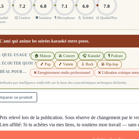
.5
7.2
6.8
7.1
6.0
7.8
ualité
😌 Confort
🛡️ Isolation
🎙️ Microphone
💪 Solidité
⚖️ Qualité/Prix
nore
L'ami qui anime les soirées karaoké entre potes.
 QUEL USAGE ?
🏠 Maison
🎤 Concert
🎧 Karaoké
🎙️ Podcast
 ÉCOUTER QUOI ?
🎵 Pop
🎵 Variete
🎸 Rock
🎤 Hip-hop
IDÉAL POUR…
❌ Enregistrement studio professionnel
❌ Utilisation scénique inten
ttribuées par intelligence artificielle sur la base des caractéristiques techniques déclarées.
mparer ce produit
Prix relevé lors de la publication. Sous réserve de changement par le ve
Lien affilié: Si tu achètes via mes liens, tu soutiens mon travail — sans