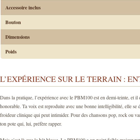
Accessoire inclus
Bouton
Dimensions
Poids
L’EXPÉRIENCE SUR LE TERRAIN : EN
Dans la pratique, l’expérience avec le PBM100 est en demi-teinte, et il e
honorable. Ta voix est reproduite avec une bonne intelligibilité, elle s
froideur clinique qui peut intimider. Pour des chansons pop, rock ou var
ton pote qui, lui, préfère rapper.
Mais c’est là que le bât blesse. Le PBM100 a un point faible majeur rapp