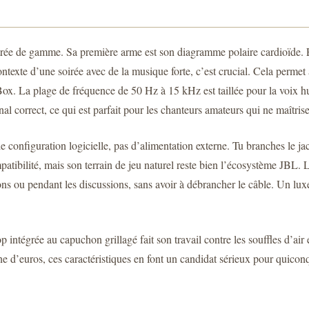
e de gamme. Sa première arme est son diagramme polaire cardioïde. En cl
contexte d’une soirée avec de la musique forte, c’est crucial. Cela permet
yBox. La plage de fréquence de 50 Hz à 15 kHz est taillée pour la voix h
al correct, ce qui est parfait pour les chanteurs amateurs qui ne maîtrise
de configuration logicielle, pas d’alimentation externe. Tu branches le 
tibilité, mais son terrain de jeu naturel reste bien l’écosystème JBL. Le
ns ou pendant les discussions, sans avoir à débrancher le câble. Un lux
 intégrée au capuchon grillagé fait son travail contre les souffles d’air e
ine d’euros, ces caractéristiques en font un candidat sérieux pour quic