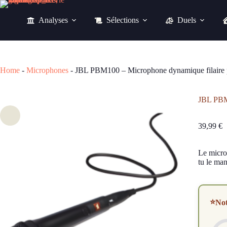
Passer
au
Analyses
Sélections
Duels
contenu
JBL PBM100 – Microphone dynamique fil
39,99
€
Home
-
Microphones
-
JBL PBM100 – Microphone dynamique filaire 
JBL PBM1
39,99
€
Le micro 
tu le man
⭐
No