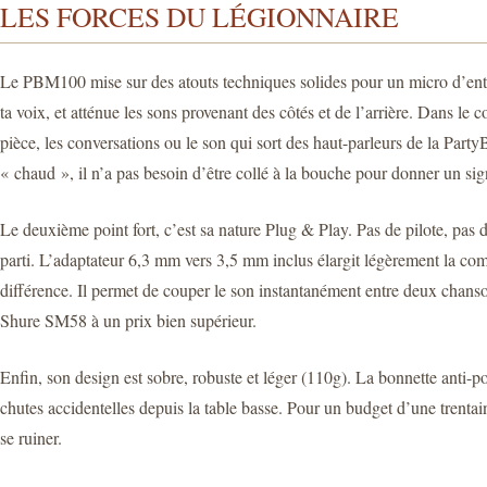
LES FORCES DU LÉGIONNAIRE
Le PBM100 mise sur des atouts techniques solides pour un micro d’entré
ta voix, et atténue les sons provenant des côtés et de l’arrière. Dans le 
pièce, les conversations ou le son qui sort des haut-parleurs de la Part
« chaud », il n’a pas besoin d’être collé à la bouche pour donner un sign
Le deuxième point fort, c’est sa nature Plug & Play. Pas de pilote, pas 
parti. L’adaptateur 6,3 mm vers 3,5 mm inclus élargit légèrement la compa
différence. Il permet de couper le son instantanément entre deux chanso
Shure SM58 à un prix bien supérieur.
Enfin, son design est sobre, robuste et léger (110g). La bonnette anti-pop
chutes accidentelles depuis la table basse. Pour un budget d’une trenta
se ruiner.