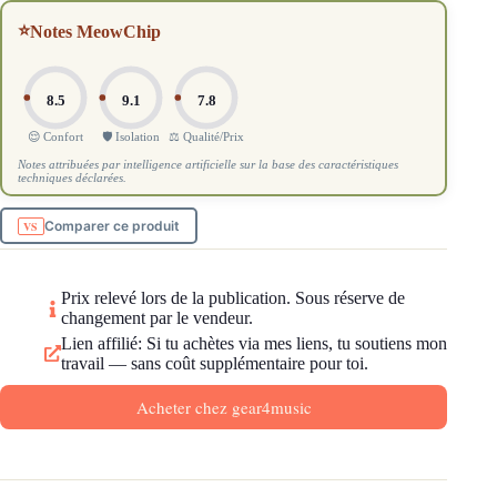
⭐
Notes MeowChip
8.5
9.1
7.8
😌 Confort
🛡️ Isolation
⚖️ Qualité/Prix
Notes attribuées par intelligence artificielle sur la base des caractéristiques
techniques déclarées.
Comparer ce produit
Prix relevé lors de la publication. Sous réserve de
changement par le vendeur.
Lien affilié: Si tu achètes via mes liens, tu soutiens mon
travail — sans coût supplémentaire pour toi.
Acheter chez gear4music