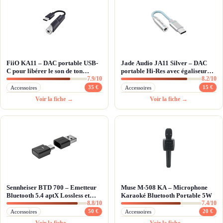
FiiO KA11 – DAC portable USB-
Jade Audio JA11 Silver – DAC
C pour libérer le son de ton
portable Hi-Res avec égaliseur
7.9/10
8.2/10
smartphone
pro pour Android
35 €
15 €
Accessoires
Accessoires
Voir la fiche →
Voir la fiche →
Sennheiser BTD 700 – Emetteur
Muse M-508 KA – Microphone
Bluetooth 5.4 aptX Lossless et
Karaoké Bluetooth Portable 5W
8.8/10
7.4/10
Auracast
50 €
20 €
Accessoires
Accessoires
Voir la fiche →
Voir la fiche →