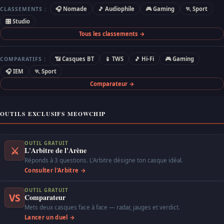
🎧 Nomade
🎵 Audiophile
🎮 Gaming
🏃 Sport
CLASSEMENTS :
🎛 Studio
Tous les classements →
📶 Casques BT
📱 TWS
🎵 Hi-Fi
🎮 Gaming
COMPARATIFS :
🎧 IEM
🏃 Sport
Comparateur →
OUTILS EXCLUSIFS MEOWCHIP
OUTIL GRATUIT
⚔
L'Arbitre de l'Arène
Réponds à 3 questions. L'Arbitre désigne ton casque idéal.
Consulter l'Arbitre →
OUTIL GRATUIT
VS
Comparateur
Mets deux casques face à face — radar, jauges et verdict.
Lancer un duel →