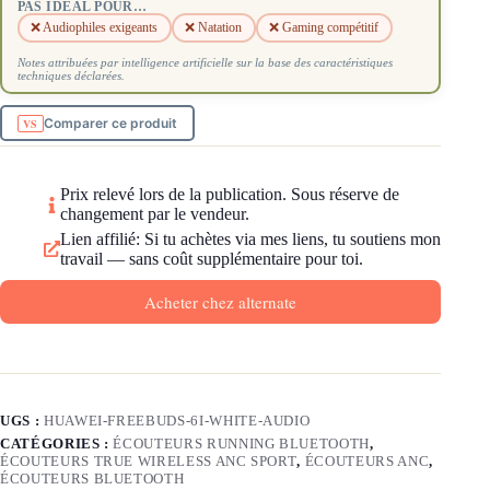
PAS IDÉAL POUR…
❌ Audiophiles exigeants
❌ Natation
❌ Gaming compétitif
Notes attribuées par intelligence artificielle sur la base des caractéristiques
techniques déclarées.
Comparer ce produit
Prix relevé lors de la publication. Sous réserve de
changement par le vendeur.
Lien affilié: Si tu achètes via mes liens, tu soutiens mon
travail — sans coût supplémentaire pour toi.
Acheter chez alternate
UGS :
HUAWEI-FREEBUDS-6I-WHITE-AUDIO
CATÉGORIES :
ÉCOUTEURS RUNNING BLUETOOTH
,
ÉCOUTEURS TRUE WIRELESS ANC SPORT
,
ÉCOUTEURS ANC
,
ÉCOUTEURS BLUETOOTH