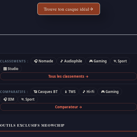
Trouve ton casque idéal
🎧 Nomade
🎵 Audiophile
🎮 Gaming
🏃 Sport
CLASSEMENTS :
🎛 Studio
Tous les classements →
📶 Casques BT
📱 TWS
🎵 Hi-Fi
🎮 Gaming
COMPARATIFS :
🎧 IEM
🏃 Sport
Comparateur →
OUTILS EXCLUSIFS MEOWCHIP