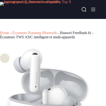
Passer
au
Huawei FreeBuds 6i – Écouteurs TWS ANC intelligent et multi-appareils
contenu
Acheter chez alternate
92,90
€
Home
-
Écouteurs Running Bluetooth
-
Huawei FreeBuds 6i –
Écouteurs TWS ANC intelligent et multi-appareils