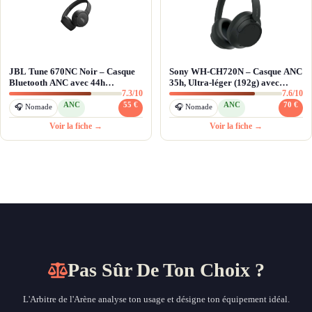
JBL Tune 670NC Noir – Casque
Sony WH-CH720N – Casque ANC
Bluetooth ANC avec 44h
35h, Ultra-léger (192g) avec
7.3/10
7.6/10
d'autonomie
Processeur V1
ANC
55 €
ANC
70 €
🎧 Nomade
🎧 Nomade
Voir la fiche →
Voir la fiche →
Pas Sûr De Ton Choix ?
L'Arbitre de l'Arène analyse ton usage et désigne ton équipement idéal.