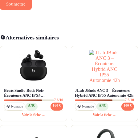
Soumettre
🔄
Alternatives similaires
Beats Studio Buds Noir –
JLab JBuds ANC 3 – Écouteurs
Écouteurs ANC IPX4
Hybrid ANC IP55 Autonomie 42h
7.6/10
7.5/10
Multiplateforme et Appels Clairs
ANC
160 €
ANC
100 €
🎧 Nomade
🎧 Nomade
Voir la fiche →
Voir la fiche →