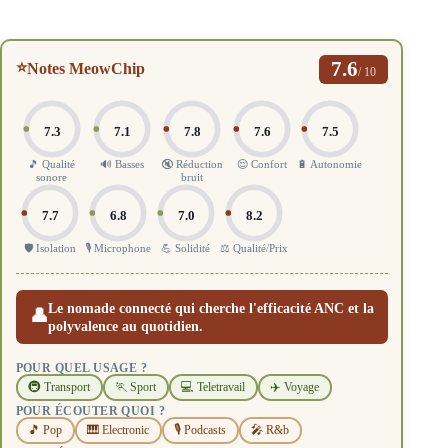
7.6
⭐
Notes MeowChip
/ 10
7.3
7.1
7.8
7.6
7.5
🎵 Qualité
🔊 Basses
🔇 Réduction
😌 Confort
🔋 Autonomie
sonore
bruit
7.7
6.8
7.0
8.2
🛡️ Isolation
🎙️ Microphone
💪 Solidité
⚖️ Qualité/Prix
Le nomade connecté qui cherche l'efficacité ANC et la
👤
polyvalence au quotidien.
POUR QUEL USAGE ?
🚇 Transport
🏃 Sport
💻 Teletravail
✈️ Voyage
POUR ÉCOUTER QUOI ?
🎵 Pop
🎹 Electronic
🎙️ Podcasts
🎤 R&b