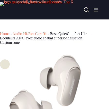
Passer
au
Bose QuietComfort Ultra – Écouteurs ANC avec audio spatial et personnalisation CustomTune
contenu
Acheter chez fnac
199,99
€
Home
-
Audio Hi-Res Certifié
-
Bose QuietComfort Ultra –
Écouteurs ANC avec audio spatial et personnalisation
CustomTune