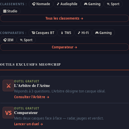
🎧 Nomade
🎵 Audiophile
🎮 Gaming
🏃 Sport
CLASSEMENTS :
🎛 Studio
Tous les classements →
📶 Casques BT
📱 TWS
🎵 Hi-Fi
🎮 Gaming
COMPARATIFS :
🎧 IEM
🏃 Sport
Comparateur →
OUTILS EXCLUSIFS MEOWCHIP
OUTIL GRATUIT
⚔
L'Arbitre de l'Arène
Réponds à 3 questions. L'Arbitre désigne ton casque idéal.
Consulter l'Arbitre →
OUTIL GRATUIT
VS
Comparateur
Mets deux casques face à face — radar, jauges et verdict.
Lancer un duel →