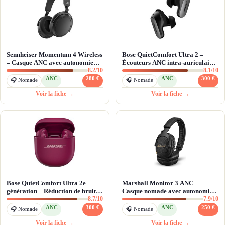
Sennheiser Momentum 4 Wireless
Bose QuietComfort Ultra 2 –
– Casque ANC avec autonomie
Écouteurs ANC intra-auriculaires
8.2/10
8.1/10
record 60h et son audiophile
avec son immersif
ANC
280 €
ANC
300 €
🎧 Nomade
🎧 Nomade
Voir la fiche →
Voir la fiche →
Bose QuietComfort Ultra 2e
Marshall Monitor 3 ANC –
génération – Réduction de bruit
Casque nomade avec autonomie
8.7/10
7.9/10
absolue et qualité d'appel IA
record et ANC adaptatif
ANC
300 €
ANC
250 €
🎧 Nomade
🎧 Nomade
Voir la fiche →
Voir la fiche →