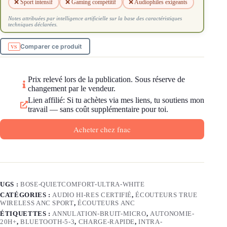
❌ Sport intensif
❌ Gaming compétitif
❌ Audiophiles exigeants
Notes attribuées par intelligence artificielle sur la base des caractéristiques
techniques déclarées.
Comparer ce produit
Prix relevé lors de la publication. Sous réserve de
changement par le vendeur.
Lien affilié: Si tu achètes via mes liens, tu soutiens mon
travail — sans coût supplémentaire pour toi.
Acheter chez fnac
UGS :
BOSE-QUIETCOMFORT-ULTRA-WHITE
CATÉGORIES :
AUDIO HI-RES CERTIFIÉ
,
ÉCOUTEURS TRUE
WIRELESS ANC SPORT
,
ÉCOUTEURS ANC
ÉTIQUETTES :
ANNULATION-BRUIT-MICRO
,
AUTONOMIE-
20H+
,
BLUETOOTH-5-3
,
CHARGE-RAPIDE
,
INTRA-