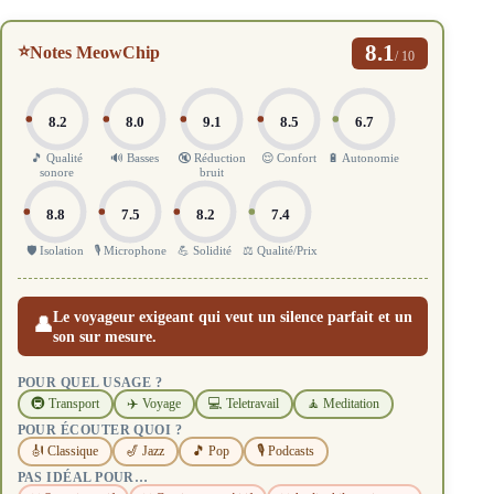
8.1
⭐
Notes MeowChip
/ 10
8.2
8.0
9.1
8.5
6.7
🎵 Qualité
🔊 Basses
🔇 Réduction
😌 Confort
🔋 Autonomie
sonore
bruit
8.8
7.5
8.2
7.4
🛡️ Isolation
🎙️ Microphone
💪 Solidité
⚖️ Qualité/Prix
Le voyageur exigeant qui veut un silence parfait et un
👤
son sur mesure.
POUR QUEL USAGE ?
🚇 Transport
✈️ Voyage
💻 Teletravail
🧘 Meditation
POUR ÉCOUTER QUOI ?
🎻 Classique
🎷 Jazz
🎵 Pop
🎙️ Podcasts
PAS IDÉAL POUR…