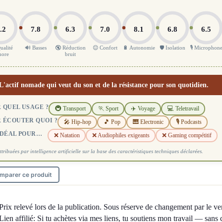
.2
7.8
6.3
7.0
8.1
6.8
6.5
ualité
🔊 Basses
🔇 Réduction
😌 Confort
🔋 Autonomie
🛡️ Isolation
🎙️ Microphon
nore
bruit
L'actif nomade qui veut du son et de la résistance pour son quotidien.
 QUEL USAGE ?
🚇 Transport
🏃 Sport
✈️ Voyage
💻 Teletravail
 ÉCOUTER QUOI ?
🎤 Hip-hop
🎵 Pop
🎹 Electronic
🎙️ Podcasts
IDÉAL POUR…
❌ Natation
❌ Audiophiles exigeants
❌ Gaming compétitif
ttribuées par intelligence artificielle sur la base des caractéristiques techniques déclarées.
mparer ce produit
Prix relevé lors de la publication. Sous réserve de changement par le ve
Lien affilié: Si tu achètes via mes liens, tu soutiens mon travail — sans