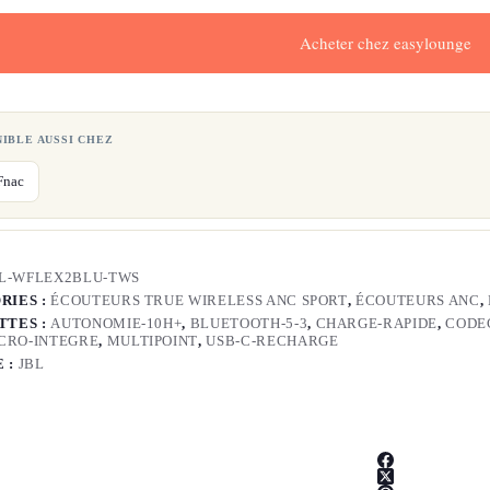
Acheter chez easylounge
NIBLE AUSSI CHEZ
Fnac
L-WFLEX2BLU-TWS
RIES :
ÉCOUTEURS TRUE WIRELESS ANC SPORT
,
ÉCOUTEURS ANC
,
TTES :
AUTONOMIE-10H+
,
BLUETOOTH-5-3
,
CHARGE-RAPIDE
,
CODE
CRO-INTEGRE
,
MULTIPOINT
,
USB-C-RECHARGE
 :
JBL