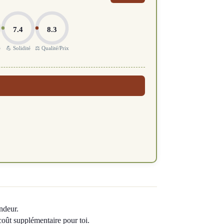
7.4
8.3
e
💪 Solidité
⚖️ Qualité/Prix
ndeur.
 coût supplémentaire pour toi.