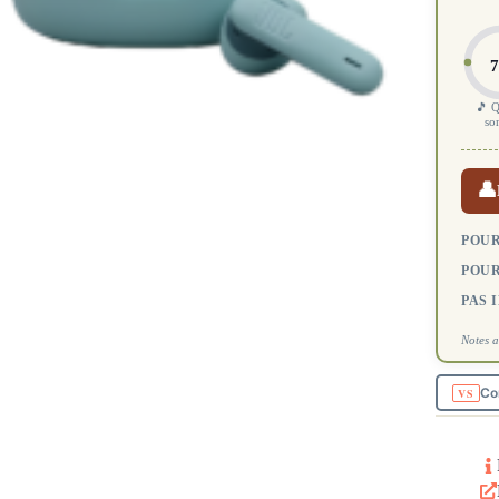
7
🎵 Q
so
👤
POUR
POUR
PAS 
Notes a
Co