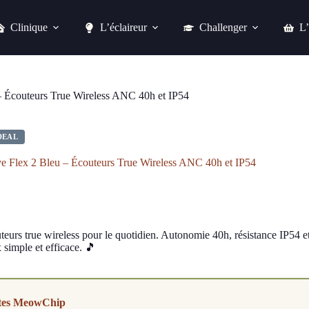
Clinique
L’éclaireur
Challenger
L’
Acheter chez easylounge
 Écouteurs True Wireless ANC 40h et IP54
DEAL
 Flex 2 Bleu – Écouteurs True Wireless ANC 40h et IP54
eurs true wireless pour le quotidien. Autonomie 40h, résistance IP54 et 
simple et efficace. 🎵
tes MeowChip