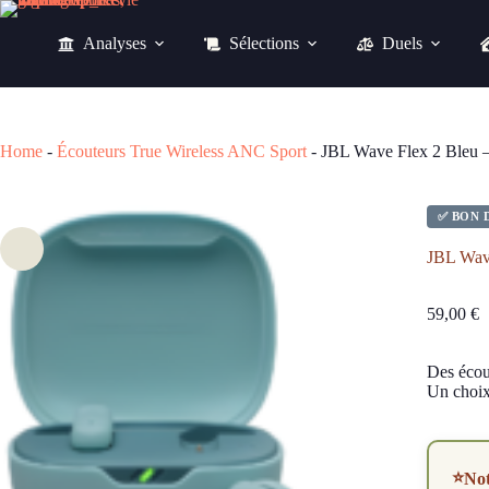
Passer
au
Analyses
Sélections
Duels
contenu
JBL Wave Flex 2 Bleu – Écouteurs True Wireless ANC 40h et IP54
59,00
€
Home
-
Écouteurs True Wireless ANC Sport
-
JBL Wave Flex 2 Bleu –
✅ BON 
JBL Wave
59,00
€
Des écout
Un choix 
⭐
No