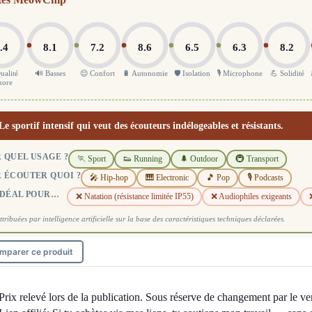
.4
8.1
7.2
8.6
6.5
6.3
8.2
ualité
🔊 Basses
😌 Confort
🔋 Autonomie
🛡️ Isolation
🎙️ Microphone
💪 Solidité
nore
Le sportif intensif qui veut des écouteurs indélogeables et résistants.
 QUEL USAGE ?
🏃 Sport
👟 Running
🌲 Outdoor
🚇 Transport
 ÉCOUTER QUOI ?
🎤 Hip-hop
🎹 Electronic
🎵 Pop
🎙️ Podcasts
IDÉAL POUR…
❌ Natation (résistance limitée IP55)
❌ Audiophiles exigeants
ttribuées par intelligence artificielle sur la base des caractéristiques techniques déclarées.
mparer ce produit
Prix relevé lors de la publication. Sous réserve de changement par le ve