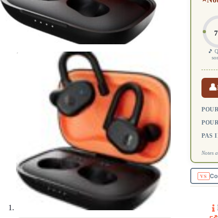
7
🎵 Q
so
👤
POUR
POUR
PAS 
Notes a
Co