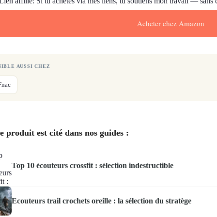
Lien affilié: Si tu achètes via mes liens, tu soutiens mon travail — sans
Acheter chez Amazon
NIBLE AUSSI CHEZ
Fnac
e produit est cité dans nos guides :
Top 10 écouteurs crossfit : sélection indestructible
Ecouteurs trail crochets oreille : la sélection du stratège