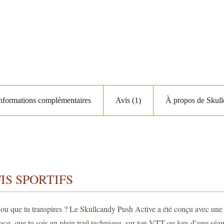
nformations complémentaires
Avis (1)
À propos de Skul
IS SPORTIFS
 ou que tu transpires ? Le Skullcandy Push Active a été conçu avec une ob
ace, que tu sois en plein trail technique, sur ton VTT ou lors d’une séance