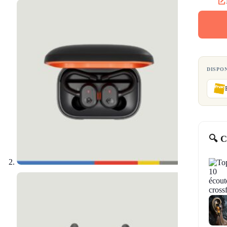
DISPO
🔍 C