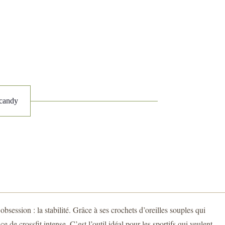
lcandy
session : la stabilité. Grâce à ses crochets d’oreilles souples qui
 de crossfit intense. C’est l’outil idéal pour les sportifs qui veulent