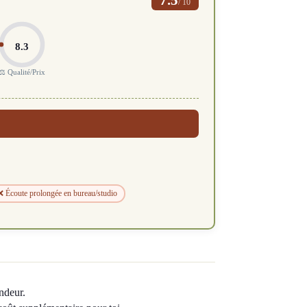
/ 10
8.3
⚖️ Qualité/Prix
❌ Écoute prolongée en bureau/studio
ndeur.