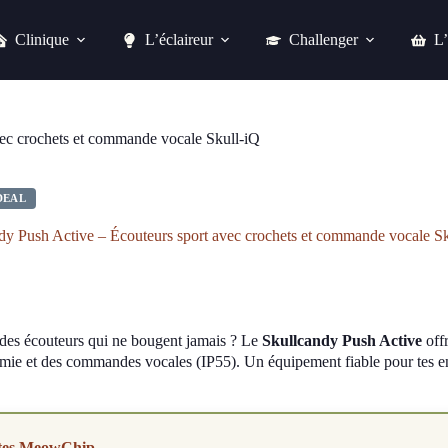
Clinique
L’éclaireur
Challenger
L’
Skullcandy Push Active – Écouteurs sport avec crochets et commande vocale Skull-iQ
Acheter chez Amazon
vec crochets et commande vocale Skull-iQ
DEAL
dy Push Active – Écouteurs sport avec crochets et commande vocale Sk
des écouteurs qui ne bougent jamais ? Le
Skullcandy Push Active
offr
mie et des commandes vocales (IP55). Un équipement fiable pour tes e
tes MeowChip