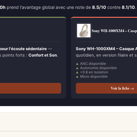
30h
prend l'avantage global avec une note de
8.5/10
contre
8.1/10
.
Sony WH-1000XM4 – Casq
our l'écoute sédentaire
—
Sony WH-1000XM4 – Casque A
s points forts :
Confort et Son
.
quotidien, en version filaire et s
ANC disponible
Autonomie disponible
+0.8 en Isolation
Micro disponible
Voir la fiche →