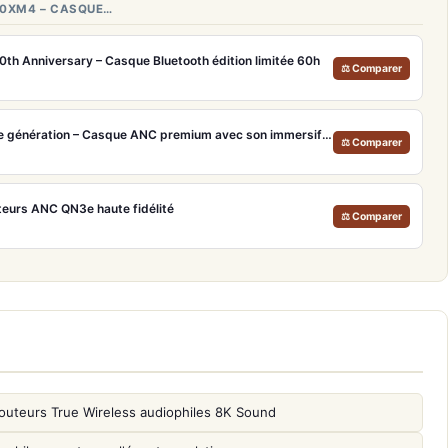
00XM4 – CASQUE…
h Anniversary – Casque Bluetooth édition limitée 60h
⚖ Comparer
Bose QuietComfort Ultra 2e génération – Casque ANC premium avec son immersif spatial et 30h d'autonomie
⚖ Comparer
urs ANC QN3e haute fidélité
⚖ Comparer
outeurs True Wireless audiophiles 8K Sound