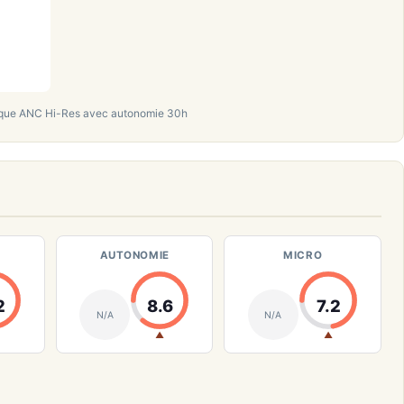
ue ANC Hi-Res avec autonomie 30h
AUTONOMIE
MICRO
2
8.6
7.2
N/A
N/A
▲
▲