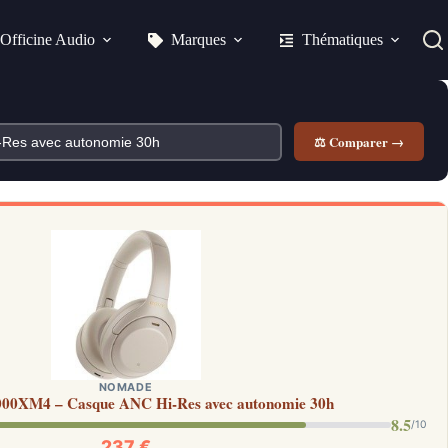
Officine Audio
Marques
Thématiques
⚖ Comparer →
NOMADE
00XM4 – Casque ANC Hi-Res avec autonomie 30h
8.5
/10
237 €