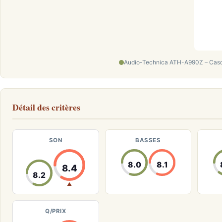
Audio-Technica ATH-A990Z – Casque
Détail des critères
SON
BASSES
8.0
8.1
8.4
8.2
▲
Q/PRIX