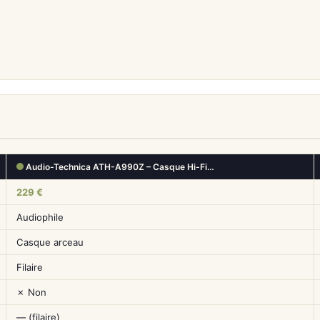
Audio-Technica ATH-A990Z – Casque Hi-Fi…
229 €
Audiophile
Casque arceau
Filaire
✗ Non
— (filaire)