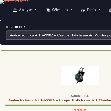
Passer
au
Analyses
Sélections
Duels
contenu
PRODUIT A
AUDIOPHILE
Audio-Technica ATH-A990Z – Casque Hi-Fi fermé Art Monitor 
229 €