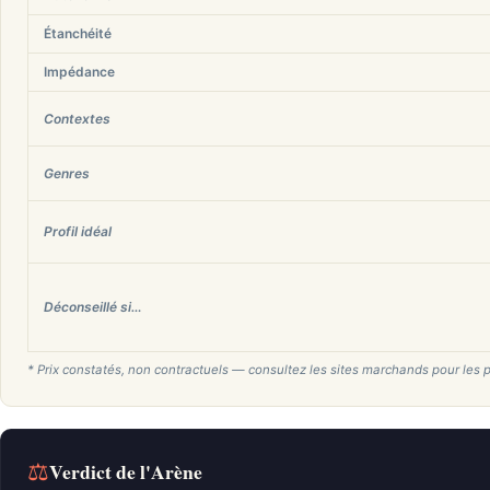
Étanchéité
Impédance
Contextes
Genres
Profil idéal
Déconseillé si…
* Prix constatés, non contractuels — consultez les sites marchands pour les p
⚖
Verdict de l'Arène