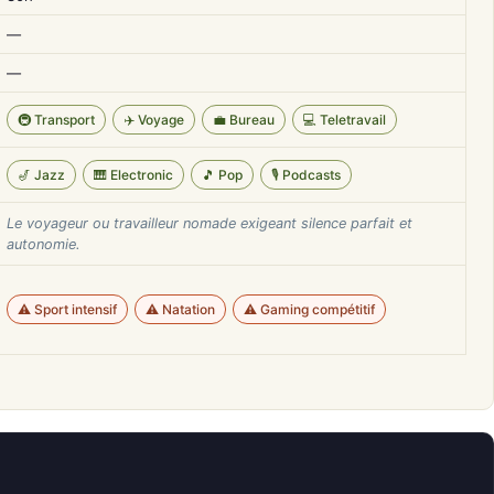
—
—
🚇 Transport
✈️ Voyage
💼 Bureau
💻 Teletravail
🎷 Jazz
🎹 Electronic
🎵 Pop
🎙️ Podcasts
Le voyageur ou travailleur nomade exigeant silence parfait et
autonomie.
⚠️ Sport intensif
⚠️ Natation
⚠️ Gaming compétitif