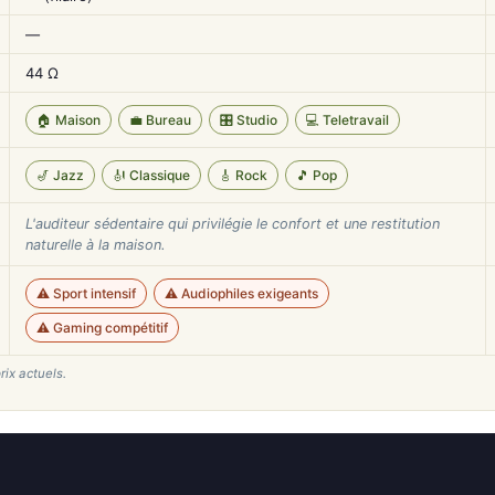
—
44 Ω
🏠 Maison
💼 Bureau
🎛️ Studio
💻 Teletravail
🎷 Jazz
🎻 Classique
🎸 Rock
🎵 Pop
L'auditeur sédentaire qui privilégie le confort et une restitution
naturelle à la maison.
⚠️ Sport intensif
⚠️ Audiophiles exigeants
⚠️ Gaming compétitif
rix actuels.