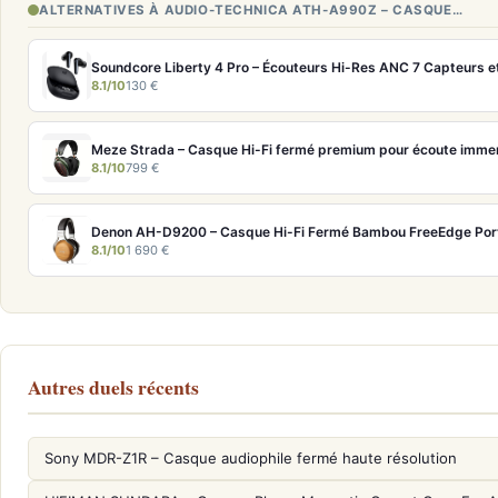
ALTERNATIVES À AUDIO-TECHNICA ATH-A990Z – CASQUE…
Soundcore Liberty 4 Pro – Écouteurs Hi-Res ANC 7 Capteurs e
8.1/10
130 €
Meze Strada – Casque Hi-Fi fermé premium pour écoute imme
8.1/10
799 €
Denon AH-D9200 – Casque Hi-Fi Fermé Bambou FreeEdge Por
8.1/10
1 690 €
Autres duels récents
Sony MDR-Z1R – Casque audiophile fermé haute résolution