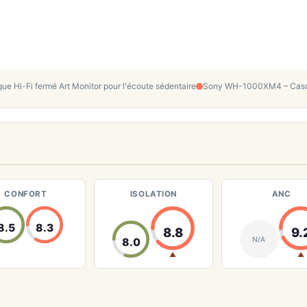
 Hi-Fi fermé Art Monitor pour l'écoute sédentaire
Sony WH-1000XM4 – Casq
CONFORT
ISOLATION
ANC
8.5
8.3
8.8
9.
N/A
8.0
▲
▲