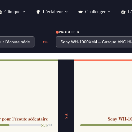
Clinique
L’éclaireur
Challenger
L’
PRODUIT B
VS
VS
pour l'écoute sédentaire
Sony WH-10
8.1
/10