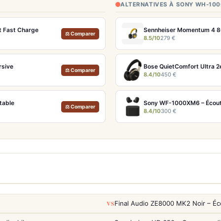
ALTERNATIVES À SONY WH-10
t Fast Charge
Sennheiser Momentum 4 80t
⚖ Comparer
8.5/10
279 €
rsive
⚖ Comparer
8.4/10
450 €
table
Sony WF-1000XM6 – Écoute
⚖ Comparer
8.4/10
300 €
VS
Final Audio ZE8000 MK2 Noir – Éc