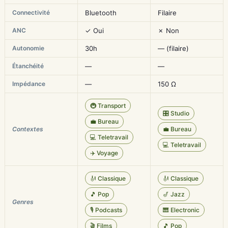
Connectivité
Bluetooth
Filaire
ANC
✓ Oui
✗ Non
Autonomie
30h
— (filaire)
Étanchéité
—
—
Impédance
—
150 Ω
🚇 Transport
🎛️ Studio
💼 Bureau
Contextes
💼 Bureau
💻 Teletravail
💻 Teletravail
✈️ Voyage
🎻 Classique
🎻 Classique
🎵 Pop
🎷 Jazz
Genres
🎙️ Podcasts
🎹 Electronic
🎬 Films
🎵 Pop