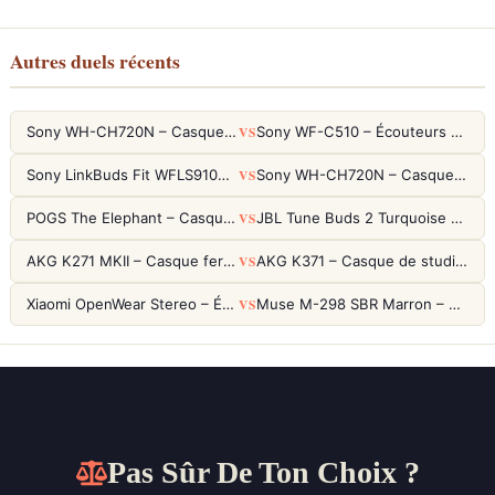
Autres duels récents
VS
Sony WH-CH720N – Casque ANC 35h, Ultra-léger (192g) avec Processeur V1
Sony WF-C510 – Écouteurs True Wireless compacts, autonomie 22h et multipoint
VS
Sony LinkBuds Fit WFLS910NW Blanc – Écouteurs Sport Ailes ANC
Sony WH-CH720N – Casque ANC 35h, Ultra-léger (192g) avec Processeur V1
VS
POGS The Elephant – Casque Filaire Enfants 85dB POGS-Safe™ (Éco-Responsable)
JBL Tune Buds 2 Turquoise – Écouteurs True Wireless avec ANC et autonomie 48h
VS
AKG K271 MKII – Casque fermé studio fiable pour une écoute neutre
AKG K371 – Casque de studio fermé 50mm titane, réponse 5Hz-50kHz
VS
Xiaomi OpenWear Stereo – Écouteurs Open-Ear Hi-Res avec réduction de fuite sonore
Muse M-298 SBR Marron – Casque Bluetooth ANC avec 66h d'autonomie
Pas Sûr De Ton Choix ?