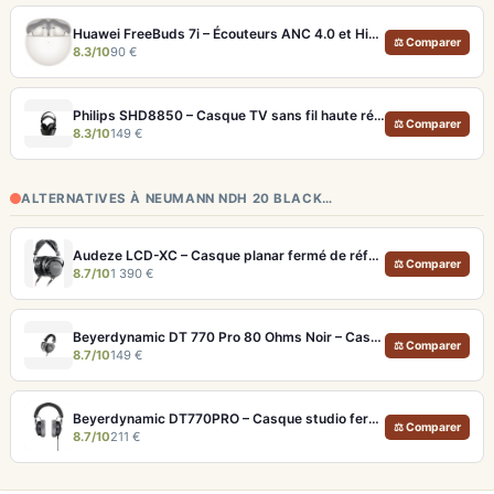
Huawei FreeBuds 7i – Écouteurs ANC 4.0 et Hi-Res LDAC pour moins de 100€
⚖ Comparer
8.3/10
90 €
Philips SHD8850 – Casque TV sans fil haute résolution et confort longue durée
⚖ Comparer
8.3/10
149 €
ALTERNATIVES À NEUMANN NDH 20 BLACK…
Audeze LCD-XC – Casque planar fermé de référence pour studio et audiophile
⚖ Comparer
8.7/10
1 390 €
Beyerdynamic DT 770 Pro 80 Ohms Noir – Casque studio fermé pour monitoring précis
⚖ Comparer
8.7/10
149 €
Beyerdynamic DT770PRO – Casque studio fermé pour un monitoring précis et isolé
⚖ Comparer
8.7/10
211 €