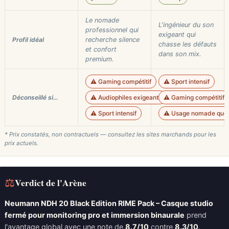
Le nomade
L'ingénieur du son
professionnel qui
exigeant qui
Profil idéal
recherche silence
chasse les défauts
et confort
dans son mix.
premium.
⚠️ Gaming compétitif
⚠️ Sport intensif
Déconseillé si…
⚠️ Audiophiles exigeants
⚠️ Gaming compétitif
⚠️ Sport intensif
⚠️ Usage nomade quot
* Prix constatés, non contractuels — consultez les sites marchands pour les
prix actuels.
⚖
Verdict de l'Arène
Neumann NDH 20 Black Edition RIME Pack – Casque studio
fermé pour monitoring pro et immersion binaurale
prend
l'avantage global avec une note de
8.7/10
contre
8.3/10
.