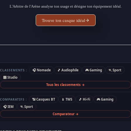
L'Arbitre de l'Arène analyse ton usage et désigne ton équipement idéal.
Trouve ton casque idéal
🎧 Nomade
🎵 Audiophile
🎮 Gaming
🏃 Sport
CLASSEMENTS :
🎛 Studio
Tous les classements →
📶 Casques BT
📱 TWS
🎵 Hi-Fi
🎮 Gaming
COMPARATIFS :
🎧 IEM
🏃 Sport
Comparateur →