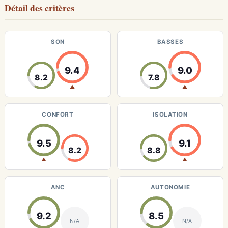
Détail des critères
SON
BASSES
9.4
9.0
8.2
7.8
▲
▲
CONFORT
ISOLATION
9.5
9.1
8.2
8.8
▲
▲
ANC
AUTONOMIE
9.2
8.5
N/A
N/A