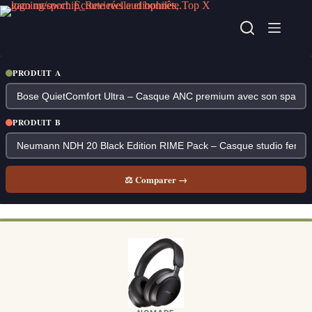
Passer
au
contenu
PRODUIT A
PRODUIT B
⚖ Comparer →