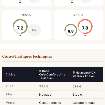
▲
▲
MICRO
Q/PRIX
7.2
7.8
N/A
6.8
▲
▲
Caractéristiques techniques
Bose
Neumann NDH
Critère
QuietComfort Ultra
20 Black Edition…
– Casque…
Prix *
338 €
529 €
Pilier
Nomade
Studio
Format
Casque arceau
Casque arceau