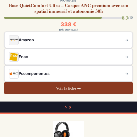
NOMADE
Bose QuietComfort Ultra – Casque ANC premium avec son
spatial immersif et autonomie 30h
8.3
/10
338 €
prix constaté
Amazon
→
Fnac
→
Pccomponentes
→
Voir la fiche →
VS