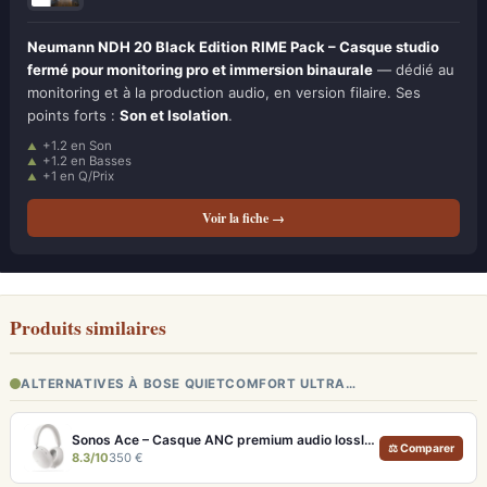
Neumann NDH 20 Black Edition RIME Pack – Casque studio
fermé pour monitoring pro et immersion binaurale
— dédié au
monitoring et à la production audio, en version filaire. Ses
points forts :
Son et Isolation
.
+1.2 en Son
+1.2 en Basses
+1 en Q/Prix
Voir la fiche →
Produits similaires
ALTERNATIVES À BOSE QUIETCOMFORT ULTRA…
Sonos Ace – Casque ANC premium audio lossless et Dolby Atmos
⚖ Comparer
8.3/10
350 €