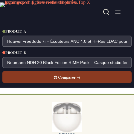
Passer
au
contenu
PRODUIT A
PRODUIT B
⚖ Comparer →