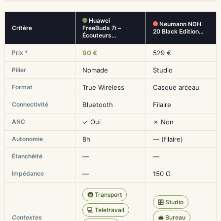
Huawei
Neumann NDH
Critère
FreeBuds 7i –
20 Black Edition…
Écouteurs…
Prix *
90 €
529 €
Pilier
Nomade
Studio
Format
True Wireless
Casque arceau
Connectivité
Bluetooth
Filaire
ANC
✓ Oui
✗ Non
Autonomie
8h
— (filaire)
Étanchéité
—
—
Impédance
—
150 Ω
🚇 Transport
🎛️ Studio
💻 Teletravail
Contextes
💼 Bureau