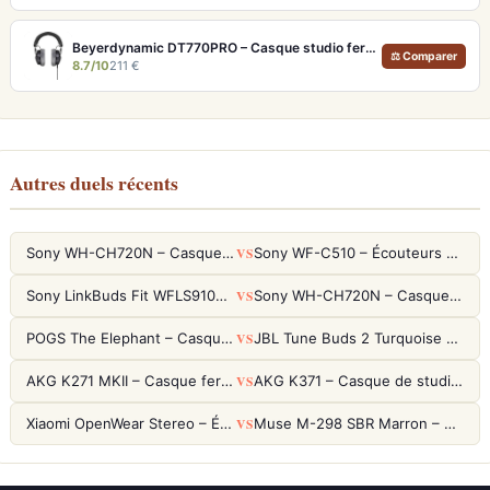
Beyerdynamic DT770PRO – Casque studio fermé pour un monitoring précis et isolé
⚖ Comparer
8.7/10
211 €
Autres duels récents
VS
Sony WH-CH720N – Casque ANC 35h, Ultra-léger (192g) avec Processeur V1
Sony WF-C510 – Écouteurs True Wireless compacts, autonomie 22h et multipoint
VS
Sony LinkBuds Fit WFLS910NW Blanc – Écouteurs Sport Ailes ANC
Sony WH-CH720N – Casque ANC 35h, Ultra-léger (192g) avec Processeur V1
VS
POGS The Elephant – Casque Filaire Enfants 85dB POGS-Safe™ (Éco-Responsable)
JBL Tune Buds 2 Turquoise – Écouteurs True Wireless avec ANC et autonomie 48h
VS
AKG K271 MKII – Casque fermé studio fiable pour une écoute neutre
AKG K371 – Casque de studio fermé 50mm titane, réponse 5Hz-50kHz
VS
Xiaomi OpenWear Stereo – Écouteurs Open-Ear Hi-Res avec réduction de fuite sonore
Muse M-298 SBR Marron – Casque Bluetooth ANC avec 66h d'autonomie