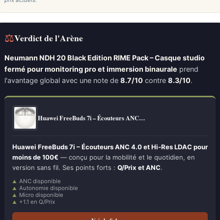
prix actuels.
⚖
Verdict de l'Arène
Neumann NDH 20 Black Edition RIME Pack – Casque studio
fermé pour monitoring pro et immersion binaurale
prend
l'avantage global avec une note de
8.7/10
contre
8.3/10
.
Huawei FreeBuds 7i – Écouteurs ANC…
Huawei FreeBuds 7i – Écouteurs ANC 4.0 et Hi-Res LDAC pour
moins de 100€
— conçu pour la mobilité et le quotidien, en
version sans fil. Ses points forts :
Q/Prix et ANC
.
ANC disponible
Autonomie disponible
Micro disponible
+1.1 en Q/Prix