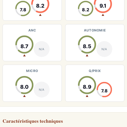
8.2
9.1
7.8
8.2
▲
▲
ANC
AUTONOMIE
8.7
8.5
N/A
N/A
▲
▲
MICRO
Q/PRIX
8.0
8.9
N/A
7.8
▲
▲
Caractéristiques techniques