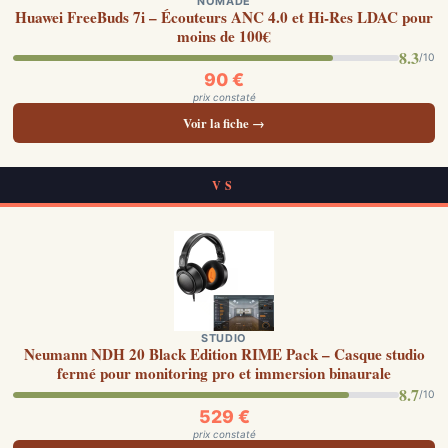
NOMADE
Huawei FreeBuds 7i – Écouteurs ANC 4.0 et Hi-Res LDAC pour
moins de 100€
8.3
/10
90 €
prix constaté
Voir la fiche →
VS
STUDIO
Neumann NDH 20 Black Edition RIME Pack – Casque studio
fermé pour monitoring pro et immersion binaurale
8.7
/10
529 €
prix constaté