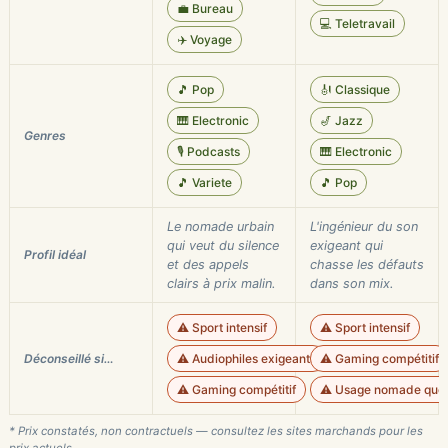
💼 Bureau
💻 Teletravail
✈️ Voyage
🎵 Pop
🎻 Classique
🎹 Electronic
🎷 Jazz
Genres
🎙️ Podcasts
🎹 Electronic
🎵 Variete
🎵 Pop
Le nomade urbain
L'ingénieur du son
qui veut du silence
exigeant qui
Profil idéal
et des appels
chasse les défauts
clairs à prix malin.
dans son mix.
⚠️ Sport intensif
⚠️ Sport intensif
Déconseillé si…
⚠️ Audiophiles exigeants
⚠️ Gaming compétitif
⚠️ Gaming compétitif
⚠️ Usage nomade quot
* Prix constatés, non contractuels — consultez les sites marchands pour les