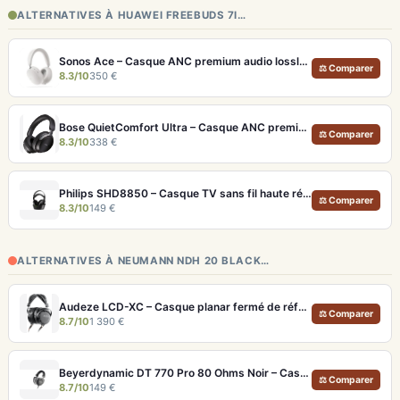
ALTERNATIVES À HUAWEI FREEBUDS 7I…
Sonos Ace – Casque ANC premium audio lossless et Dolby Atmos
⚖ Comparer
8.3/10
350 €
Bose QuietComfort Ultra – Casque ANC premium avec son spatial immersif et autonomie 30h
⚖ Comparer
8.3/10
338 €
Philips SHD8850 – Casque TV sans fil haute résolution et confort longue durée
⚖ Comparer
8.3/10
149 €
ALTERNATIVES À NEUMANN NDH 20 BLACK…
Audeze LCD-XC – Casque planar fermé de référence pour studio et audiophile
⚖ Comparer
8.7/10
1 390 €
Beyerdynamic DT 770 Pro 80 Ohms Noir – Casque studio fermé pour monitoring précis
⚖ Comparer
8.7/10
149 €