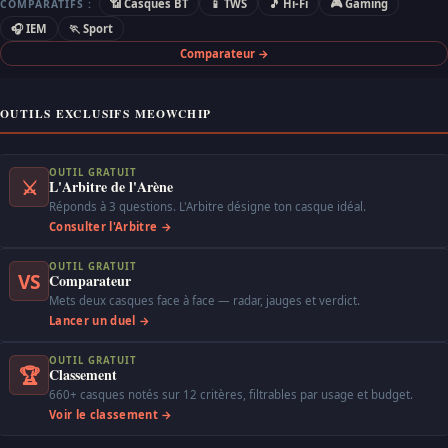
📶 Casques BT
📱 TWS
🎵 Hi-Fi
🎮 Gaming
COMPARATIFS :
🎧 IEM
🏃 Sport
Comparateur →
OUTILS EXCLUSIFS MEOWCHIP
OUTIL GRATUIT
⚔
L'Arbitre de l'Arène
Réponds à 3 questions. L'Arbitre désigne ton casque idéal.
Consulter l'Arbitre →
OUTIL GRATUIT
VS
Comparateur
Mets deux casques face à face — radar, jauges et verdict.
Lancer un duel →
OUTIL GRATUIT
🏆
Classement
660+ casques notés sur 12 critères, filtrables par usage et budget.
Voir le classement →