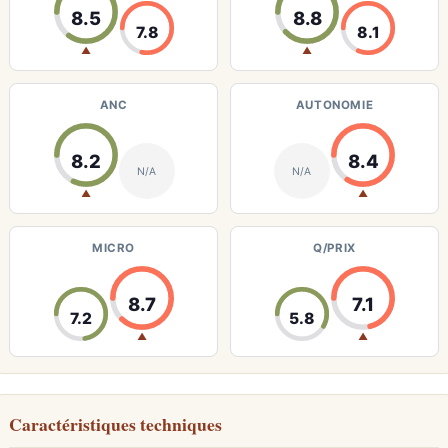
8.5
8.8
7.8
8.1
▲
▲
ANC
AUTONOMIE
8.2
8.4
N/A
N/A
▲
▲
MICRO
Q/PRIX
8.7
7.1
7.2
5.8
▲
▲
Caractéristiques techniques