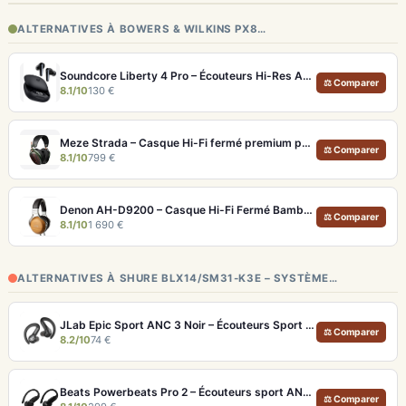
ALTERNATIVES À BOWERS & WILKINS PX8…
Soundcore Liberty 4 Pro – Écouteurs Hi-Res ANC 7 Capteurs et Fast Charge
⚖ Comparer
8.1/10
130 €
Meze Strada – Casque Hi-Fi fermé premium pour écoute immersive
⚖ Comparer
8.1/10
799 €
Denon AH-D9200 – Casque Hi-Fi Fermé Bambou FreeEdge Portable
⚖ Comparer
8.1/10
1 690 €
ALTERNATIVES À SHURE BLX14/SM31-K3E – SYSTÈME…
JLab Epic Sport ANC 3 Noir – Écouteurs Sport ANC IP66 Double Driver
⚖ Comparer
8.2/10
74 €
Beats Powerbeats Pro 2 – Écouteurs sport ANC et Suivi Cardio
⚖ Comparer