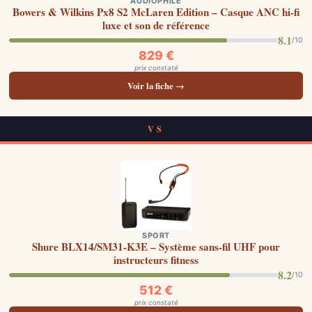
AUDIOPHILE
Bowers & Wilkins Px8 S2 McLaren Edition – Casque ANC hi-fi
luxe et son de référence
8.1
/10
829 €
prix constaté
Voir la fiche →
VS
SPORT
Shure BLX14/SM31-K3E – Système sans-fil UHF pour
instructeurs fitness
8.2
/10
512 €
prix constaté