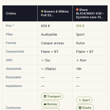
Shure
Bowers & Wilkins
Critère
BLX14/SM31-K3E –
Px8 S2…
Système sans-fil…
Prix *
829 €
512 €
Pilier
Audiophile
Sport
Format
Casque arceau
Autre
Connectivité
Filaire + BT
Filaire + BT
ANC
✓ Oui
✗ Non
Autonomie
— (filaire)
14h
Étanchéité
—
—
Impédance
—
—
🚇 Transport
🏃 Sport
💼 Bureau
Contextes
🎛️ Studio