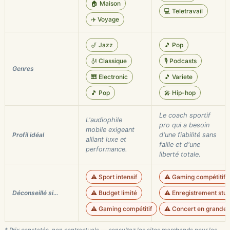
🏠 Maison
💻 Teletravail
✈️ Voyage
🎷 Jazz
🎵 Pop
🎻 Classique
🎙️ Podcasts
Genres
🎹 Electronic
🎵 Variete
🎵 Pop
🎤 Hip-hop
Le coach sportif
L'audiophile
pro qui a besoin
mobile exigeant
Profil idéal
d'une fiabilité sans
alliant luxe et
faille et d'une
performance.
liberté totale.
⚠️ Sport intensif
⚠️ Gaming compétitif
Déconseillé si…
⚠️ Budget limité
⚠️ Enregistrement studi
⚠️ Gaming compétitif
⚠️ Concert en grande s