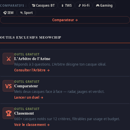
📶 Casques BT
📱 TWS
🎵 Hi-Fi
🎮 Gaming
COMPARATIFS :
🎧 IEM
🏃 Sport
Comparateur →
OUTILS EXCLUSIFS MEOWCHIP
OUTIL GRATUIT
⚔
L'Arbitre de l'Arène
Réponds à 3 questions. L'Arbitre désigne ton casque idéal.
Consulter l'Arbitre →
OUTIL GRATUIT
VS
Comparateur
Mets deux casques face à face — radar, jauges et verdict.
Lancer un duel →
OUTIL GRATUIT
🏆
Classement
660+ casques notés sur 12 critères, filtrables par usage et budget.
Voir le classement →