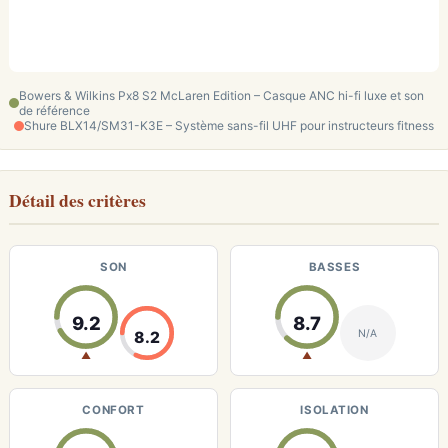
Bowers & Wilkins Px8 S2 McLaren Edition – Casque ANC hi-fi luxe et son
de référence
Shure BLX14/SM31-K3E – Système sans-fil UHF pour instructeurs fitness
Détail des critères
SON
BASSES
9.2
8.7
N/A
8.2
▲
▲
CONFORT
ISOLATION