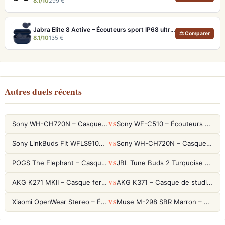
8.1/10
299 €
Jabra Elite 8 Active – Écouteurs sport IP68 ultra-robustes et ANC
⚖ Comparer
8.1/10
135 €
Autres duels récents
VS
Sony WH-CH720N – Casque ANC 35h, Ultra-léger (192g) avec Processeur V1
Sony WF-C510 – Écouteurs True Wireless compacts, autonomie 22h et multipoint
VS
Sony LinkBuds Fit WFLS910NW Blanc – Écouteurs Sport Ailes ANC
Sony WH-CH720N – Casque ANC 35h, Ultra-léger (192g) avec Processeur V1
VS
POGS The Elephant – Casque Filaire Enfants 85dB POGS-Safe™ (Éco-Responsable)
JBL Tune Buds 2 Turquoise – Écouteurs True Wireless avec ANC et autonomie 48h
VS
AKG K271 MKII – Casque fermé studio fiable pour une écoute neutre
AKG K371 – Casque de studio fermé 50mm titane, réponse 5Hz-50kHz
VS
Xiaomi OpenWear Stereo – Écouteurs Open-Ear Hi-Res avec réduction de fuite sonore
Muse M-298 SBR Marron – Casque Bluetooth ANC avec 66h d'autonomie