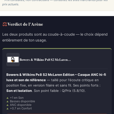
* Prix constatés, non contractuels — consultez les sites marchands pour les
prix actuels.
⚖
Verdict de l'Arène
Les deux produits sont au coude-à-coude — le choix dépend
entièrement de ton usage.
Bowers & Wilkins Px8 S2 McLaren…
Bowers & Wilkins Px8 S2 McLaren Edition – Casque ANC hi-fi
luxe et son de référence
— taillé pour l'écoute critique en
position fixe, en version filaire et sans fil. Ses points forts :
Son et Isolation
. Son point faible : Q/Prix (5.8/10).
+1 en Son
Basses disponible
ANC disponible
+0.7 en Confort