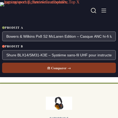
Passer
au
contenu
PRODUIT A
PRODUIT B
⚖ Comparer →