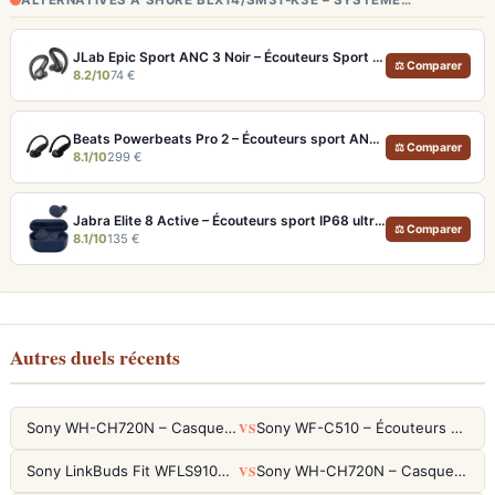
ALTERNATIVES À SHURE BLX14/SM31-K3E – SYSTÈME…
JLab Epic Sport ANC 3 Noir – Écouteurs Sport ANC IP66 Double Driver
⚖ Comparer
8.2/10
74 €
Beats Powerbeats Pro 2 – Écouteurs sport ANC et Suivi Cardio
⚖ Comparer
8.1/10
299 €
Jabra Elite 8 Active – Écouteurs sport IP68 ultra-robustes et ANC
⚖ Comparer
8.1/10
135 €
Autres duels récents
VS
Sony WH-CH720N – Casque ANC 35h, Ultra-léger (192g) avec Processeur V1
Sony WF-C510 – Écouteurs True Wireless compacts, autonomie 22h et multipoint
VS
Sony LinkBuds Fit WFLS910NW Blanc – Écouteurs Sport Ailes ANC
Sony WH-CH720N – Casque ANC 35h, Ultra-léger (192g) avec Processeur V1