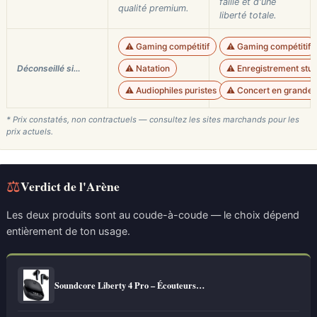
faille et d'une
qualité premium.
liberté totale.
⚠️ Gaming compétitif
⚠️ Gaming compétitif
Déconseillé si…
⚠️ Natation
⚠️ Enregistrement studi
⚠️ Audiophiles puristes
⚠️ Concert en grande s
* Prix constatés, non contractuels — consultez les sites marchands pour les
prix actuels.
⚖
Verdict de l'Arène
Les deux produits sont au coude-à-coude — le choix dépend
entièrement de ton usage.
Soundcore Liberty 4 Pro – Écouteurs…