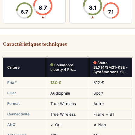
8.7
8.1
6.7
7.1
▲
▲
Caractéristiques techniques
Shure
Soundcore
Critère
BLX14/SM31-K3E –
Liberty 4 Pro…
Système sans-fil…
Prix *
130 €
512 €
Pilier
Audiophile
Sport
Format
True Wireless
Autre
Connectivité
True Wireless
Filaire + BT
ANC
✓ Oui
✗ Non