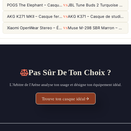
VS
POGS The Elephant – Casque Filaire Enfants 85dB POGS-Safe™ (Éco-Responsable)
JBL Tune Buds 2 Turquoise – Écouteurs True Wireless avec ANC et autonomie 48h
VS
AKG K271 MKII – Casque fermé studio fiable pour une écoute neutre
AKG K371 – Casque de studio fermé 50mm titane, réponse 5Hz-50kHz
VS
Xiaomi OpenWear Stereo – Écouteurs Open-Ear Hi-Res avec réduction de fuite sonore
Muse M-298 SBR Marron – Casque Bluetooth ANC avec 66h d'autonomie
Pas Sûr De Ton Choix ?
L'Arbitre de l'Arène analyse ton usage et désigne ton équipement idéal.
Trouve ton casque idéal