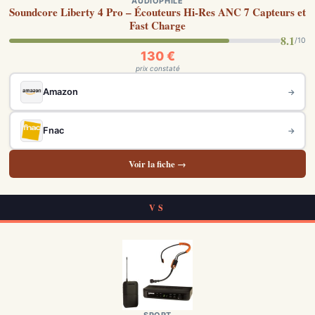
AUDIOPHILE
Soundcore Liberty 4 Pro – Écouteurs Hi-Res ANC 7 Capteurs et
Fast Charge
8.1
/10
130 €
prix constaté
Amazon
→
Fnac
→
Voir la fiche →
VS