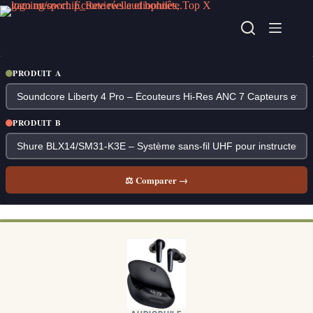
Passer
au
contenu
PRODUIT A
PRODUIT B
⚖ Comparer →