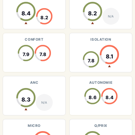
8.4
8.2
N/A
8.2
▲
▲
CONFORT
ISOLATION
7.9
7.8
8.1
7.8
▲
ANC
AUTONOMIE
8.6
8.4
8.3
N/A
▲
MICRO
Q/PRIX