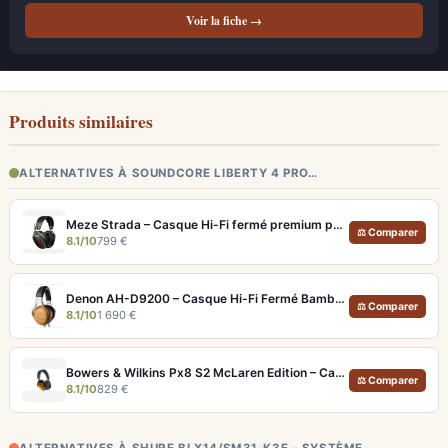
Voir la fiche →
Produits similaires
ALTERNATIVES À SOUNDCORE LIBERTY 4 PRO…
Meze Strada – Casque Hi-Fi fermé premium pour écoute immersive
⚖ Comparer
8.1/10
799 €
Denon AH-D9200 – Casque Hi-Fi Fermé Bambou FreeEdge Portable
⚖ Comparer
8.1/10
1 690 €
Bowers & Wilkins Px8 S2 McLaren Edition – Casque ANC hi-fi luxe et son de référence
⚖ Comparer
8.1/10
829 €