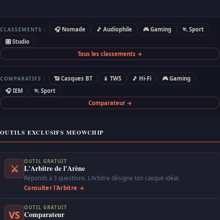
🎧 Nomade
🎵 Audiophile
🎮 Gaming
🏃 Sport
CLASSEMENTS :
🎛 Studio
Tous les classements →
📶 Casques BT
📱 TWS
🎵 Hi-Fi
🎮 Gaming
COMPARATIFS :
🎧 IEM
🏃 Sport
Comparateur →
OUTILS EXCLUSIFS MEOWCHIP
OUTIL GRATUIT
⚔
L'Arbitre de l'Arène
Réponds à 3 questions. L'Arbitre désigne ton casque idéal.
Consulter l'Arbitre →
OUTIL GRATUIT
VS
Comparateur