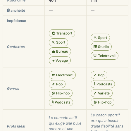
Autonomie
40h
14h
Étanchéité
—
—
Impédance
—
—
🚇 Transport
🏃 Sport
🏃 Sport
Contextes
🎛️ Studio
💼 Bureau
💻 Teletravail
✈️ Voyage
🎹 Electronic
🎵 Pop
🎵 Pop
🎙️ Podcasts
Genres
🎤 Hip-hop
🎵 Variete
🎙️ Podcasts
🎤 Hip-hop
Le coach sportif
Le nomade actif
pro qui a besoin
qui exige une bulle
Profil idéal
d'une fiabilité sans
sonore et une