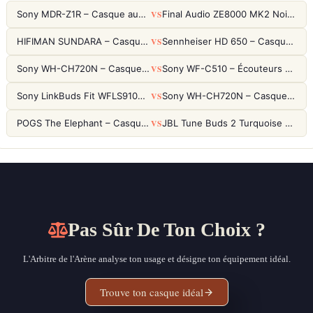
VS
Sony MDR-Z1R – Casque audiophile fermé haute résolution
Final Audio ZE8000 MK2 Noir – Écouteurs True Wireless audiophiles 8K Sound
VS
HIFIMAN SUNDARA – Casque Planar Magnetic Ouvert Over-Ear Audiophile
Sennheiser HD 650 – Casque audiophile ouvert pour l'écoute analytique
VS
Sony WH-CH720N – Casque ANC 35h, Ultra-léger (192g) avec Processeur V1
Sony WF-C510 – Écouteurs True Wireless compacts, autonomie 22h et multipoint
VS
Sony LinkBuds Fit WFLS910NW Blanc – Écouteurs Sport Ailes ANC
Sony WH-CH720N – Casque ANC 35h, Ultra-léger (192g) avec Processeur V1
VS
POGS The Elephant – Casque Filaire Enfants 85dB POGS-Safe™ (Éco-Responsable)
JBL Tune Buds 2 Turquoise – Écouteurs True Wireless avec ANC et autonomie 48h
Pas Sûr De Ton Choix ?
L'Arbitre de l'Arène analyse ton usage et désigne ton équipement idéal.
Trouve ton casque idéal