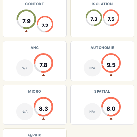
CONFORT
ISOLATION
7.3
7.5
7.9
7.2
▲
ANC
AUTONOMIE
7.8
9.5
N/A
N/A
▲
▲
MICRO
SPATIAL
8.3
8.0
N/A
N/A
▲
▲
Q/PRIX