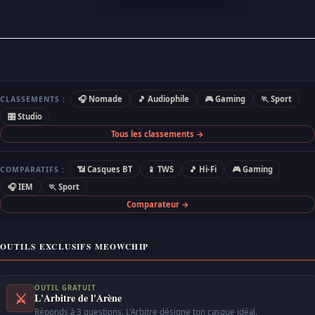
🎧 Nomade
🎵 Audiophile
🎮 Gaming
🏃 Sport
CLASSEMENTS :
🎛 Studio
Tous les classements →
📶 Casques BT
📱 TWS
🎵 Hi-Fi
🎮 Gaming
COMPARATIFS :
🎧 IEM
🏃 Sport
Comparateur →
OUTILS EXCLUSIFS MEOWCHIP
OUTIL GRATUIT
⚔
L'Arbitre de l'Arène
Réponds à 3 questions. L'Arbitre désigne ton casque idéal.