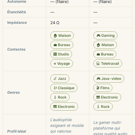
Autonomie
— (filaire)
— (filaire)
Étanchéité
—
—
Impédance
24 Ω
—
🏠 Maison
🎮 Gaming
💼 Bureau
🏠 Maison
Contextes
🎛️ Studio
💼 Bureau
✈️ Voyage
💻 Teletravail
🎷 Jazz
🎮 Jeux-video
🎻 Classique
🎬 Films
Genres
🎸 Rock
🎹 Electronic
🎹 Electronic
🎸 Rock
L'audiophile
Le gamer multi-
exigeant et mobile
plateforme qui
Profil idéal
qui valorise
exige qualité audio