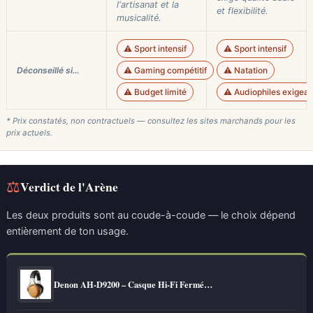
l'artisanat et la
et flexibilité.
musicalité.
⚠️ Sport intensif
⚠️ Sport intensif
Déconseillé si…
⚠️ Gaming compétitif
⚠️ Natation
⚠️ Budget limité
⚠️ Audiophiles exigean
* Prix constatés, non contractuels — consultez les sites marchands pour les
prix actuels.
⚖
Verdict de l'Arène
Les deux produits sont au coude-à-coude — le choix dépend
entièrement de ton usage.
Denon AH-D9200 – Casque Hi-Fi Fermé…