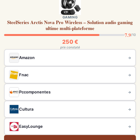
GAMING
SteelSeries Arctis Nova Pro Wireless – Solution audio gaming
ultime multi-plateforme
7.9
/10
250 €
prix constaté
Amazon
→
Fnac
→
Pccomponentes
→
Cultura
→
EasyLounge
→