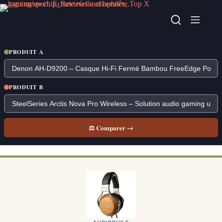
Passer
au
contenu
PRODUIT A
PRODUIT B
⚖ Comparer →