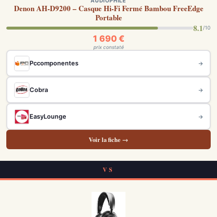
AUDIOPHILE
Denon AH-D9200 – Casque Hi-Fi Fermé Bambou FreeEdge
Portable
8.1
/10
1 690 €
prix constaté
Pccomponentes
→
Cobra
→
EasyLounge
→
Voir la fiche →
VS