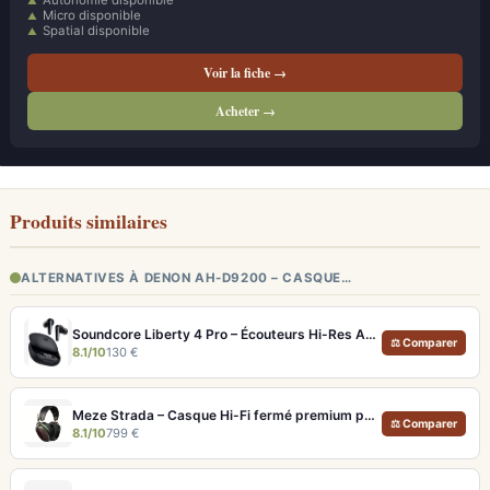
Autonomie disponible
Micro disponible
Spatial disponible
Voir la fiche →
Acheter →
Produits similaires
ALTERNATIVES À DENON AH-D9200 – CASQUE…
Soundcore Liberty 4 Pro – Écouteurs Hi-Res ANC 7 Capteurs et Fast Charge
⚖ Comparer
8.1/10
130 €
Meze Strada – Casque Hi-Fi fermé premium pour écoute immersive
⚖ Comparer
8.1/10
799 €