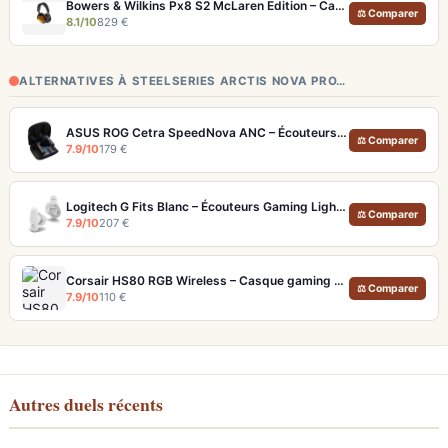
Bowers & Wilkins Px8 S2 McLaren Edition – Casque ANC hi-fi luxe et son de référence
⚖ Comparer
8.1/10
829 €
ALTERNATIVES À STEELSERIES ARCTIS NOVA PRO…
ASUS ROG Cetra SpeedNova ANC – Écouteurs Gaming Latence <40 ms 24 bits
⚖ Comparer
7.9/10
179 €
Logitech G Fits Blanc – Écouteurs Gaming Lightform Moulage UV LIGHTSPEED
⚖ Comparer
7.9/10
207 €
Corsair HS80 RGB Wireless – Casque gaming sans fil avec micro broadcast
⚖ Comparer
7.9/10
110 €
Autres duels récents