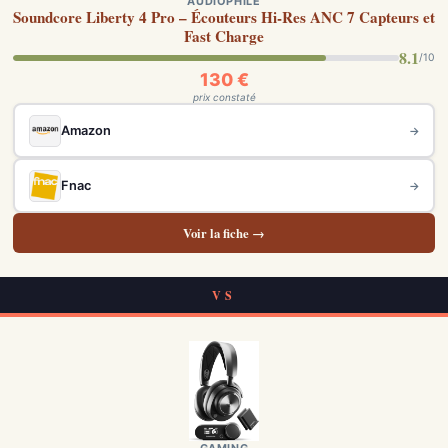
AUDIOPHILE
Soundcore Liberty 4 Pro – Écouteurs Hi-Res ANC 7 Capteurs et
Fast Charge
8.1
/10
130 €
prix constaté
Amazon
→
Fnac
→
Voir la fiche →
VS