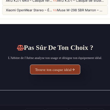
VS
AKG K271 MKII – Casque fermé studio fiable pour une écoute neutre
AKG K371 – Casque de studio fermé 50mm titane, réponse 5Hz-50kHz
VS
Xiaomi OpenWear Stereo – Écouteurs Open-Ear Hi-Res avec réduction de fuite sonore
Muse M-298 SBR Marron – Casque Bluetooth ANC avec 66h d'autonomie
Pas Sûr De Ton Choix ?
L'Arbitre de l'Arène analyse ton usage et désigne ton équipement idéal.
Trouve ton casque idéal