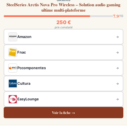
GAMING
SteelSeries Arctis Nova Pro Wireless – Solution audio gaming
ultime multi-plateforme
7.9
/10
250 €
prix constaté
Amazon
→
Fnac
→
Pccomponentes
→
Cultura
→
EasyLounge
→
Voir la fiche →