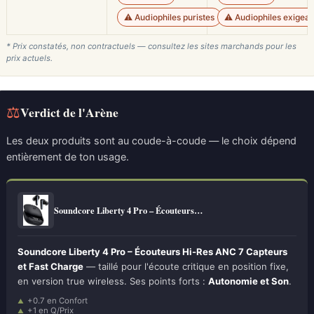
⚠️ Audiophiles puristes
⚠️ Audiophiles exigean
* Prix constatés, non contractuels — consultez les sites marchands pour les
prix actuels.
⚖
Verdict de l'Arène
Les deux produits sont au coude-à-coude — le choix dépend
entièrement de ton usage.
Soundcore Liberty 4 Pro – Écouteurs…
Soundcore Liberty 4 Pro – Écouteurs Hi-Res ANC 7 Capteurs
et Fast Charge
— taillé pour l'écoute critique en position fixe,
en version true wireless. Ses points forts :
Autonomie et Son
.
+0.7 en Confort
+1 en Q/Prix