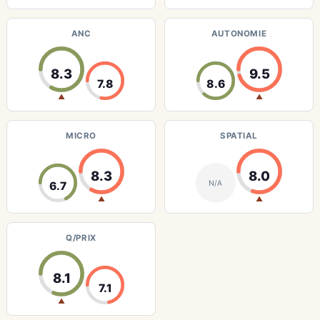
ANC
AUTONOMIE
8.3
9.5
7.8
8.6
▲
▲
MICRO
SPATIAL
8.3
8.0
N/A
6.7
▲
▲
Q/PRIX
8.1
7.1
▲