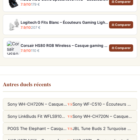
⚖ Comparer
7.9/10
179 €
Logitech G Fits Blanc – Écouteurs Gaming Lightform Moulage UV LIGHTSPEED
⚖ Comparer
7.9/10
207 €
Corsair HS80 RGB Wireless – Casque gaming sans fil avec micro broadcast
⚖ Comparer
7.9/10
110 €
Autres duels récents
VS
Sony WH-CH720N – Casque ANC 35h, Ultra-léger (192g) avec Processeur V1
Sony WF-C510 – Écouteurs True Wireless compacts, autonomie 22h et multipoint
VS
Sony LinkBuds Fit WFLS910NW Blanc – Écouteurs Sport Ailes ANC
Sony WH-CH720N – Casque ANC 35h, Ultra-léger (192g) avec Processeur V1
VS
POGS The Elephant – Casque Filaire Enfants 85dB POGS-Safe™ (Éco-Responsable)
JBL Tune Buds 2 Turquoise – Écouteurs True Wireless avec ANC et autonomie 48h