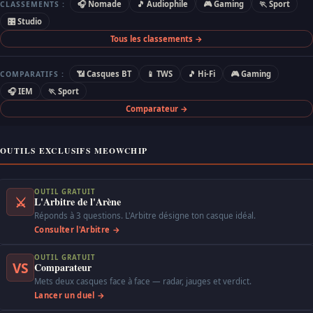
🎧 Nomade
🎵 Audiophile
🎮 Gaming
🏃 Sport
CLASSEMENTS :
🎛 Studio
Tous les classements →
📶 Casques BT
📱 TWS
🎵 Hi-Fi
🎮 Gaming
COMPARATIFS :
🎧 IEM
🏃 Sport
Comparateur →
OUTILS EXCLUSIFS MEOWCHIP
OUTIL GRATUIT
⚔
L'Arbitre de l'Arène
Réponds à 3 questions. L'Arbitre désigne ton casque idéal.
Consulter l'Arbitre →
OUTIL GRATUIT
VS
Comparateur
Mets deux casques face à face — radar, jauges et verdict.
Lancer un duel →