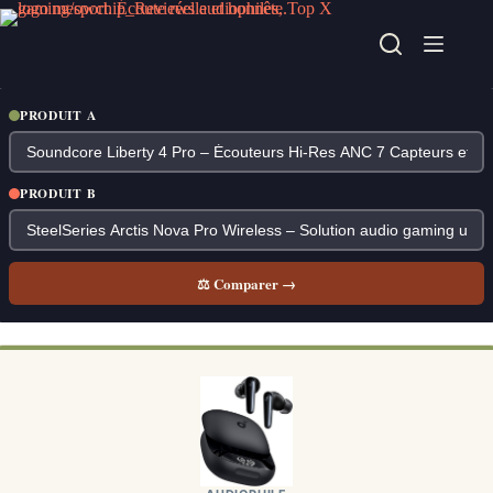
Passer
au
contenu
PRODUIT A
PRODUIT B
⚖ Comparer →