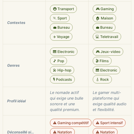
🚇 Transport
🎮 Gaming
🏃 Sport
🏠 Maison
Contextes
💼 Bureau
💼 Bureau
✈️ Voyage
💻 Teletravail
🎹 Electronic
🎮 Jeux-video
🎵 Pop
🎬 Films
Genres
🎤 Hip-hop
🎹 Electronic
🎙️ Podcasts
🎸 Rock
Le nomade actif
Le gamer multi-
qui exige une bulle
plateforme qui
Profil idéal
sonore et une
exige qualité audio
qualité premium.
et flexibilité.
⚠️ Gaming compétitif
⚠️ Sport intensif
Déconseillé si…
⚠️ Natation
⚠️ Natation