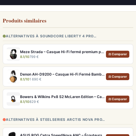
Produits similaires
ALTERNATIVES À SOUNDCORE LIBERTY 4 PRO…
Meze Strada – Casque Hi-Fi fermé premium pour écoute immersive
⚖ Comparer
8.1/10
799 €
Denon AH-D9200 – Casque Hi-Fi Fermé Bambou FreeEdge Portable
⚖ Comparer
8.1/10
1 690 €
Bowers & Wilkins Px8 S2 McLaren Edition – Casque ANC hi-fi luxe et son de référence
⚖ Comparer
8.1/10
829 €
ALTERNATIVES À STEELSERIES ARCTIS NOVA PRO…
ASUS ROG Cetra SpeedNova ANC – Écouteurs Gaming Latence <40 ms 24 bits