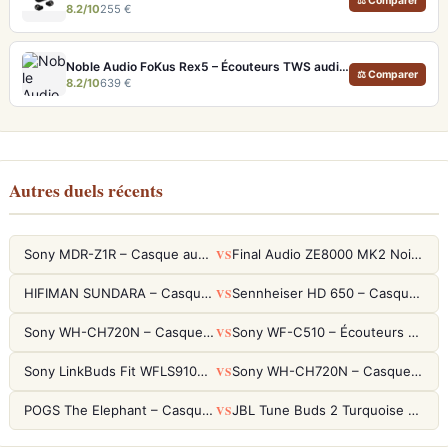
⚖ Comparer
8.2/10
255 €
Noble Audio FoKus Rex5 – Écouteurs TWS audiophiles tribrides
⚖ Comparer
8.2/10
639 €
Autres duels récents
VS
Sony MDR-Z1R – Casque audiophile fermé haute résolution
Final Audio ZE8000 MK2 Noir – Écouteurs True Wireless audiophiles 8K Sound
VS
HIFIMAN SUNDARA – Casque Planar Magnetic Ouvert Over-Ear Audiophile
Sennheiser HD 650 – Casque audiophile ouvert pour l'écoute analytique
VS
Sony WH-CH720N – Casque ANC 35h, Ultra-léger (192g) avec Processeur V1
Sony WF-C510 – Écouteurs True Wireless compacts, autonomie 22h et multipoint
VS
Sony LinkBuds Fit WFLS910NW Blanc – Écouteurs Sport Ailes ANC
Sony WH-CH720N – Casque ANC 35h, Ultra-léger (192g) avec Processeur V1
VS
POGS The Elephant – Casque Filaire Enfants 85dB POGS-Safe™ (Éco-Responsable)
JBL Tune Buds 2 Turquoise – Écouteurs True Wireless avec ANC et autonomie 48h