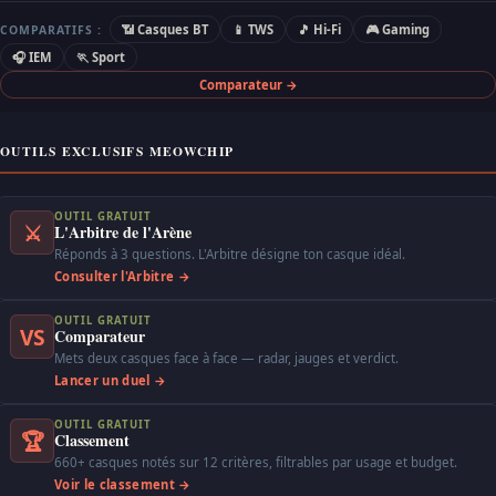
📶 Casques BT
📱 TWS
🎵 Hi-Fi
🎮 Gaming
COMPARATIFS :
🎧 IEM
🏃 Sport
Comparateur →
OUTILS EXCLUSIFS MEOWCHIP
OUTIL GRATUIT
⚔
L'Arbitre de l'Arène
Réponds à 3 questions. L'Arbitre désigne ton casque idéal.
Consulter l'Arbitre →
OUTIL GRATUIT
VS
Comparateur
Mets deux casques face à face — radar, jauges et verdict.
Lancer un duel →
OUTIL GRATUIT
🏆
Classement
660+ casques notés sur 12 critères, filtrables par usage et budget.
Voir le classement →