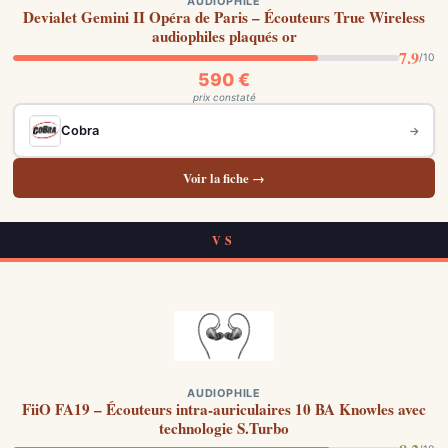
AUDIOPHILE
Devialet Gemini II Opéra de Paris – Écouteurs True Wireless
audiophiles plaqués or
7.9
/10
590 €
prix constaté
Cobra
→
Voir la fiche →
VS
AUDIOPHILE
FiiO FA19 – Écouteurs intra-auriculaires 10 BA Knowles avec
technologie S.Turbo