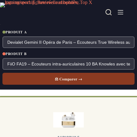
Passer
au
contenu
PRODUIT A
PRODUIT B
⚖ Comparer →