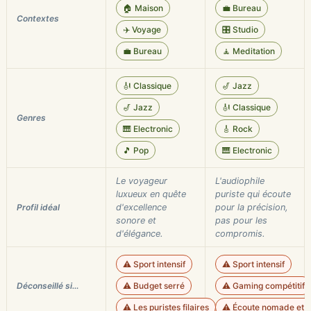
🏠 Maison
💼 Bureau
Contextes
✈️ Voyage
🎛️ Studio
💼 Bureau
🧘 Meditation
🎻 Classique
🎷 Jazz
🎷 Jazz
🎻 Classique
Genres
🎹 Electronic
🎸 Rock
🎵 Pop
🎹 Electronic
Le voyageur
L'audiophile
luxueux en quête
puriste qui écoute
Profil idéal
d'excellence
pour la précision,
sonore et
pas pour les
d'élégance.
compromis.
⚠️ Sport intensif
⚠️ Sport intensif
Déconseillé si…
⚠️ Budget serré
⚠️ Gaming compétitif
⚠️ Les puristes filaires
⚠️ Écoute nomade et 