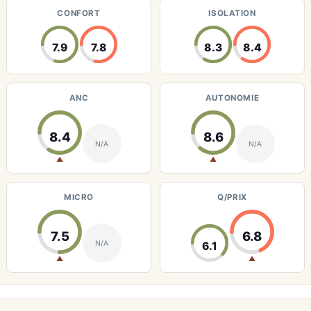
CONFORT
ISOLATION
7.9
7.8
8.3
8.4
ANC
AUTONOMIE
8.4
8.6
N/A
N/A
▲
▲
MICRO
Q/PRIX
7.5
6.8
N/A
6.1
▲
▲