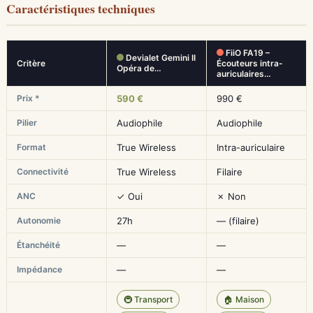
Caractéristiques techniques
FiiO FA19 –
Devialet Gemini II
Critère
Écouteurs intra-
Opéra de…
auriculaires…
Prix *
590 €
990 €
Pilier
Audiophile
Audiophile
Format
True Wireless
Intra-auriculaire
Connectivité
True Wireless
Filaire
ANC
✓ Oui
✗ Non
Autonomie
27h
— (filaire)
Étanchéité
—
—
Impédance
—
—
🚇 Transport
🏠 Maison