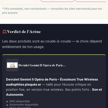
* Prix constatés, non contractuels — consultez les sites marchands pour les
prix actuels.
⚖
Verdict de l'Arène
Les deux produits sont au coude-à-coude — le choix dépend
entièrement de ton usage.
Devialet Gemini II Opéra de Paris…
Devialet Gemini II Opéra de Paris – Écouteurs True Wireless
audiophiles plaqués or
— taillé pour l'écoute critique en
position fixe, en version true wireless. Ses points forts :
Son et
Autonomie
.
ANC disponible
Autonomie disponible