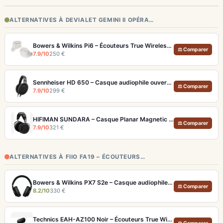
ALTERNATIVES À DEVIALET GEMINI II OPÉRA…
Bowers & Wilkins Pi6 – Écouteurs True Wireless audiophiles avec ANC adaptatif
⚖ Comparer
7.9/10
250 €
Sennheiser HD 650 – Casque audiophile ouvert pour l'écoute analytique
⚖ Comparer
7.9/10
299 €
HIFIMAN SUNDARA – Casque Planar Magnetic Ouvert Over-Ear Audiophile
⚖ Comparer
7.9/10
321 €
ALTERNATIVES À FIIO FA19 – ÉCOUTEURS…
Bowers & Wilkins PX7 S2e – Casque audiophile sans fil ANC 30h
⚖ Comparer
8.2/10
330 €
Technics EAH-AZ100 Noir – Écouteurs True Wireless audiophiles avec drivers MFD et autonomie 29h