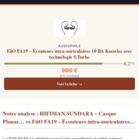
AUDIOPHILE
FiiO FA19 – Écouteurs intra-auriculaires 10 BA Knowles avec
technologie S.Turbo
8.2
/10
990 €
prix constaté
Voir la fiche →
Notre analyse : HIFIMAN SUNDARA – Casque
Planar… vs FiiO FA19 – Écouteurs intra-auriculaires…
Le FiiO FA19 se distingue par son excellente qualité sonore,