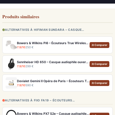
Produits similaires
ALTERNATIVES À HIFIMAN SUNDARA – CASQUE…
Bowers & Wilkins Pi6 – Écouteurs True Wireless audiophiles avec ANC adaptatif
⚖ Comparer
7.9/10
250 €
Sennheiser HD 650 – Casque audiophile ouvert pour l'écoute analytique
⚖ Comparer
7.9/10
299 €
Devialet Gemini II Opéra de Paris – Écouteurs True Wireless audiophiles plaqués or
⚖ Comparer
7.9/10
590 €
ALTERNATIVES À FIIO FA19 – ÉCOUTEURS…
Bowers & Wilkins PX7 S2e – Casque audiophile sans fil ANC 30h