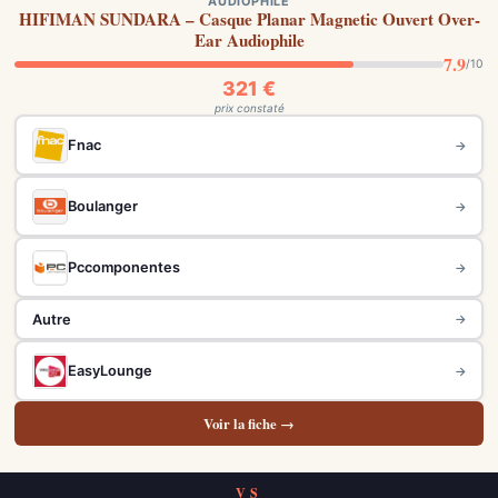
AUDIOPHILE
HIFIMAN SUNDARA – Casque Planar Magnetic Ouvert Over-
Ear Audiophile
7.9
/10
321 €
prix constaté
Fnac
→
Boulanger
→
Pccomponentes
→
Autre
→
EasyLounge
→
Voir la fiche →
VS