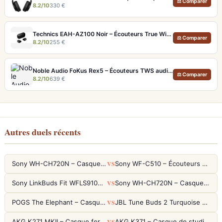
⚖ Comparer
8.2/10
330 €
Technics EAH-AZ100 Noir – Écouteurs True Wireless audiophiles avec drivers MFD et autonomie 29h
⚖ Comparer
8.2/10
255 €
Noble Audio FoKus Rex5 – Écouteurs TWS audiophiles tribrides
⚖ Comparer
8.2/10
639 €
Autres duels récents
VS
Sony WH-CH720N – Casque ANC 35h, Ultra-léger (192g) avec Processeur V1
Sony WF-C510 – Écouteurs True Wireless compacts, autonomie 22h et multipoint
VS
Sony LinkBuds Fit WFLS910NW Blanc – Écouteurs Sport Ailes ANC
Sony WH-CH720N – Casque ANC 35h, Ultra-léger (192g) avec Processeur V1
VS
POGS The Elephant – Casque Filaire Enfants 85dB POGS-Safe™ (Éco-Responsable)
JBL Tune Buds 2 Turquoise – Écouteurs True Wireless avec ANC et autonomie 48h
VS
AKG K271 MKII – Casque fermé studio fiable pour une écoute neutre
AKG K371 – Casque de studio fermé 50mm titane, réponse 5Hz-50kHz