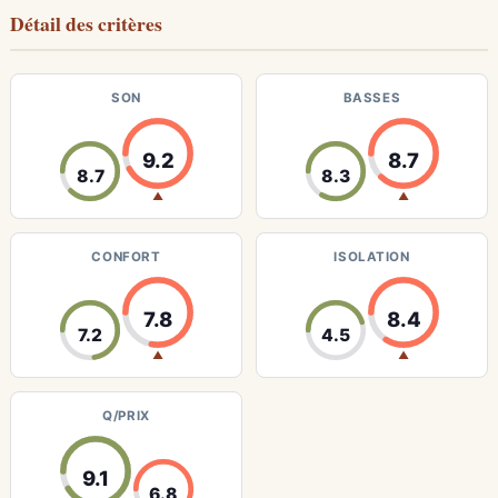
Détail des critères
SON
BASSES
9.2
8.7
8.7
8.3
▲
▲
CONFORT
ISOLATION
7.8
8.4
7.2
4.5
▲
▲
Q/PRIX
9.1
6.8