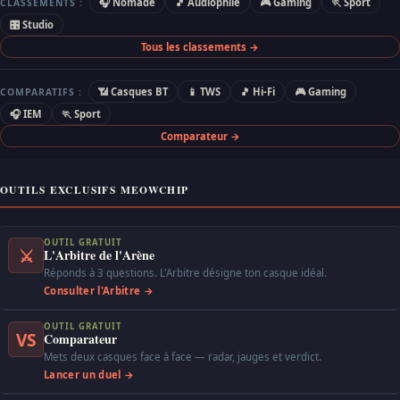
🎧 Nomade
🎵 Audiophile
🎮 Gaming
🏃 Sport
CLASSEMENTS :
🎛 Studio
Tous les classements →
📶 Casques BT
📱 TWS
🎵 Hi-Fi
🎮 Gaming
COMPARATIFS :
🎧 IEM
🏃 Sport
Comparateur →
OUTILS EXCLUSIFS MEOWCHIP
OUTIL GRATUIT
⚔
L'Arbitre de l'Arène
Réponds à 3 questions. L'Arbitre désigne ton casque idéal.
Consulter l'Arbitre →
OUTIL GRATUIT
VS
Comparateur
Mets deux casques face à face — radar, jauges et verdict.
Lancer un duel →