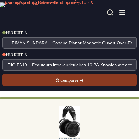
Passer
au
contenu
PRODUIT A
PRODUIT B
⚖ Comparer →