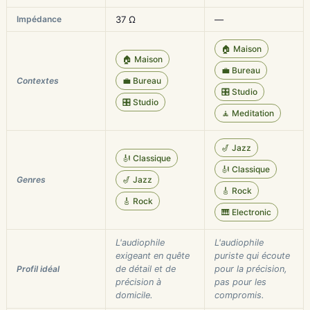
Impédance
37 Ω
—
🏠 Maison
🏠 Maison
💼 Bureau
Contextes
💼 Bureau
🎛️ Studio
🎛️ Studio
🧘 Meditation
🎷 Jazz
🎻 Classique
🎻 Classique
Genres
🎷 Jazz
🎸 Rock
🎸 Rock
🎹 Electronic
L'audiophile
L'audiophile
exigeant en quête
puriste qui écoute
Profil idéal
de détail et de
pour la précision,
précision à
pas pour les
domicile.
compromis.