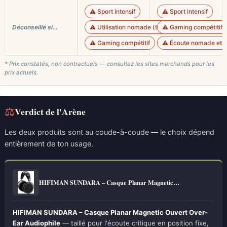
⚠️ Sport intensif
⚠️ Sport intensif
Déconseillé si…
⚠️ Utilisation nomade (transport)
⚠️ Gaming compétitif
⚠️ Gaming compétitif
⚠️ Écoute nomade et 
* Prix constatés, non contractuels — consultez les sites marchands pour les
prix actuels.
⚖
Verdict de l'Arène
Les deux produits sont au coude-à-coude — le choix dépend
entièrement de ton usage.
HIFIMAN SUNDARA – Casque Planar Magnetic…
HIFIMAN SUNDARA – Casque Planar Magnetic Ouvert Over-
Ear Audiophile
— taillé pour l'écoute critique en position fixe,