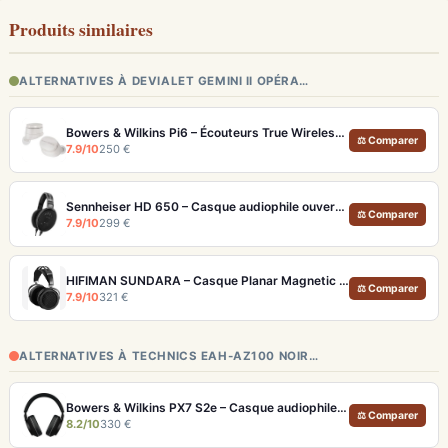
Produits similaires
ALTERNATIVES À DEVIALET GEMINI II OPÉRA…
Bowers & Wilkins Pi6 – Écouteurs True Wireless audiophiles avec ANC adaptatif
⚖ Comparer
7.9/10
250 €
Sennheiser HD 650 – Casque audiophile ouvert pour l'écoute analytique
⚖ Comparer
7.9/10
299 €
HIFIMAN SUNDARA – Casque Planar Magnetic Ouvert Over-Ear Audiophile
⚖ Comparer
7.9/10
321 €
ALTERNATIVES À TECHNICS EAH-AZ100 NOIR…
Bowers & Wilkins PX7 S2e – Casque audiophile sans fil ANC 30h
⚖ Comparer
8.2/10
330 €