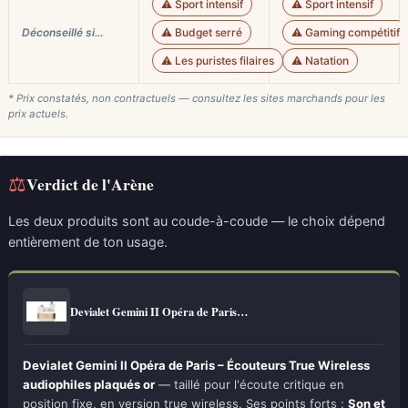
⚠️ Sport intensif
⚠️ Sport intensif
Déconseillé si…
⚠️ Budget serré
⚠️ Gaming compétitif
⚠️ Les puristes filaires
⚠️ Natation
* Prix constatés, non contractuels — consultez les sites marchands pour les
prix actuels.
⚖
Verdict de l'Arène
Les deux produits sont au coude-à-coude — le choix dépend
entièrement de ton usage.
Devialet Gemini II Opéra de Paris…
Devialet Gemini II Opéra de Paris – Écouteurs True Wireless
audiophiles plaqués or
— taillé pour l'écoute critique en
position fixe, en version true wireless. Ses points forts :
Son et