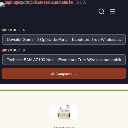
Passer
au
contenu
PRODUIT A
PRODUIT B
⚖ Comparer →