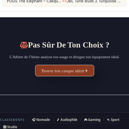
VS
POGS The Elephant – Casque Filaire Enfants 85dB POGS-Safe™ (Éco-Responsable)
JBL Tune Buds 2 Turquoise – Écouteurs True Wireless avec ANC et autonomie 48h
Pas Sûr De Ton Choix ?
L'Arbitre de l'Arène analyse ton usage et désigne ton équipement idéal.
Trouve ton casque idéal
🎧 Nomade
🎵 Audiophile
🎮 Gaming
🏃 Sport
CLASSEMENTS :
🎛 Studio