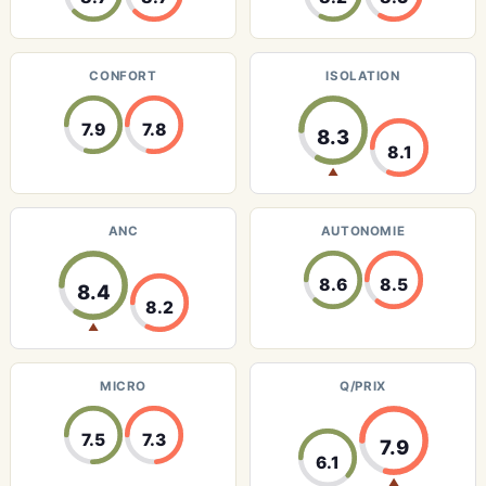
CONFORT
ISOLATION
7.9
7.8
8.3
8.1
▲
ANC
AUTONOMIE
8.6
8.5
8.4
8.2
▲
MICRO
Q/PRIX
7.5
7.3
7.9
6.1
▲