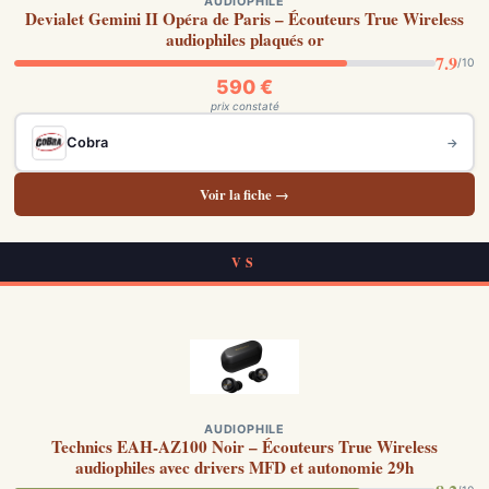
AUDIOPHILE
Devialet Gemini II Opéra de Paris – Écouteurs True Wireless
audiophiles plaqués or
7.9
/10
590 €
prix constaté
Cobra
→
Voir la fiche →
VS
AUDIOPHILE
Technics EAH-AZ100 Noir – Écouteurs True Wireless
audiophiles avec drivers MFD et autonomie 29h