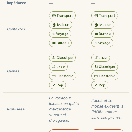
Impédance
—
—
🚇 Transport
🚇 Transport
🏠 Maison
🏠 Maison
Contextes
✈️ Voyage
💼 Bureau
💼 Bureau
✈️ Voyage
🎻 Classique
🎷 Jazz
🎷 Jazz
🎻 Classique
Genres
🎹 Electronic
🎹 Electronic
🎵 Pop
🎵 Pop
Le voyageur
L'audiophile
luxueux en quête
mobile exigeant la
Profil idéal
d'excellence
fidélité sonore
sonore et
sans compromis.
d'élégance.