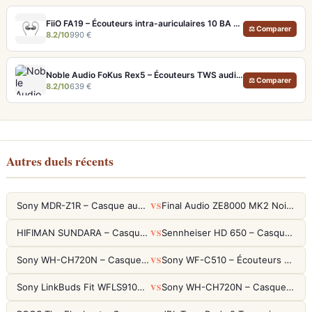
FiiO FA19 – Écouteurs intra-auriculaires 10 BA Knowles avec technologie S.Turbo
⚖ Comparer
8.2/10
990 €
Noble Audio FoKus Rex5 – Écouteurs TWS audiophiles tribrides
⚖ Comparer
8.2/10
639 €
Autres duels récents
VS
Sony MDR-Z1R – Casque audiophile fermé haute résolution
Final Audio ZE8000 MK2 Noir – Écouteurs True Wireless audiophiles 8K Sound
VS
HIFIMAN SUNDARA – Casque Planar Magnetic Ouvert Over-Ear Audiophile
Sennheiser HD 650 – Casque audiophile ouvert pour l'écoute analytique
VS
Sony WH-CH720N – Casque ANC 35h, Ultra-léger (192g) avec Processeur V1
Sony WF-C510 – Écouteurs True Wireless compacts, autonomie 22h et multipoint
VS
Sony LinkBuds Fit WFLS910NW Blanc – Écouteurs Sport Ailes ANC
Sony WH-CH720N – Casque ANC 35h, Ultra-léger (192g) avec Processeur V1