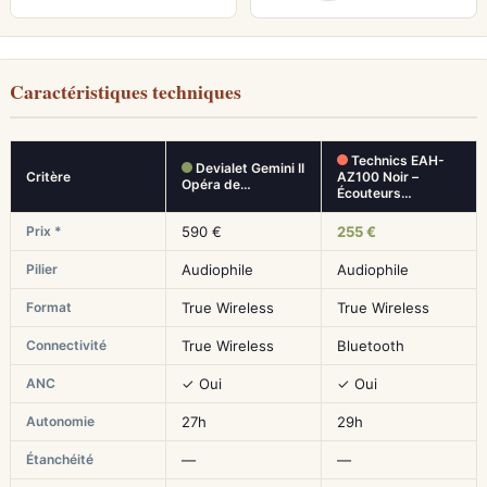
Caractéristiques techniques
Technics EAH-
Devialet Gemini II
Critère
AZ100 Noir –
Opéra de…
Écouteurs…
Prix *
590 €
255 €
Pilier
Audiophile
Audiophile
Format
True Wireless
True Wireless
Connectivité
True Wireless
Bluetooth
ANC
✓ Oui
✓ Oui
Autonomie
27h
29h
Étanchéité
—
—