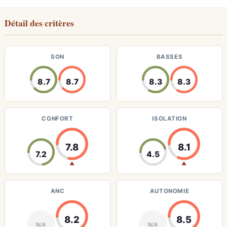
Détail des critères
SON
BASSES
8.7
8.7
8.3
8.3
CONFORT
ISOLATION
7.8
8.1
7.2
4.5
▲
▲
ANC
AUTONOMIE
8.2
8.5
N/A
N/A