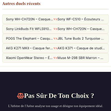
Autres duels récents
VS
Sony WH-CH720N – Casque ANC 35h, Ultra-léger (192g) avec Processeur V1
Sony WF-C510 – Écouteurs True Wireless compacts, autonomie 22h et multipoint
VS
Sony LinkBuds Fit WFLS910NW Blanc – Écouteurs Sport Ailes ANC
Sony WH-CH720N – Casque ANC 35h, Ultra-léger (192g) avec Processeur V1
VS
POGS The Elephant – Casque Filaire Enfants 85dB POGS-Safe™ (Éco-Responsable)
JBL Tune Buds 2 Turquoise – Écouteurs True Wireless avec ANC et autonomie 48h
VS
AKG K271 MKII – Casque fermé studio fiable pour une écoute neutre
AKG K371 – Casque de studio fermé 50mm titane, réponse 5Hz-50kHz
VS
Xiaomi OpenWear Stereo – Écouteurs Open-Ear Hi-Res avec réduction de fuite sonore
Muse M-298 SBR Marron – Casque Bluetooth ANC avec 66h d'autonomie
Pas Sûr De Ton Choix ?
L'Arbitre de l'Arène analyse ton usage et désigne ton équipement idéal.