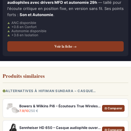
audiophiles avec drivers MFD et autonomie 29h
— taillé pour
l'écoute critique en position fixe, en version sans fil. Ses points
forts :
Son et Autonomie
.
ANC disponible
+0.6 en Confort
Autonomie disponible
+3.6 en Isolation
Voir la fiche →
Produits similaires
ALTERNATIVES À HIFIMAN SUNDARA – CASQUE…
Bowers & Wilkins Pi6 – Écouteurs True Wireless audiophiles avec ANC adaptatif
⚖ Comparer
7.9/10
250 €
Sennheiser HD 650 – Casque audiophile ouvert pour l'écoute analytique
⚖ Comparer