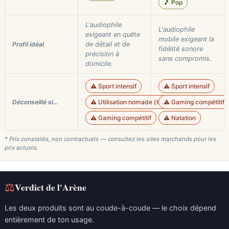
🎵 Pop
L'audiophile
L'audiophile
exigeant en quête
mobile exigeant la
Profil idéal
de détail et de
fidélité sonore
précision à
sans compromis.
domicile.
⚠️ Sport intensif
⚠️ Sport intensif
Déconseillé si…
⚠️ Utilisation nomade (transport)
⚠️ Gaming compétitif
⚠️ Gaming compétitif
⚠️ Natation
* Prix constatés, non contractuels — consultez les sites marchands pour les
prix actuels.
⚖
Verdict de l'Arène
Les deux produits sont au coude-à-coude — le choix dépend
entièrement de ton usage.