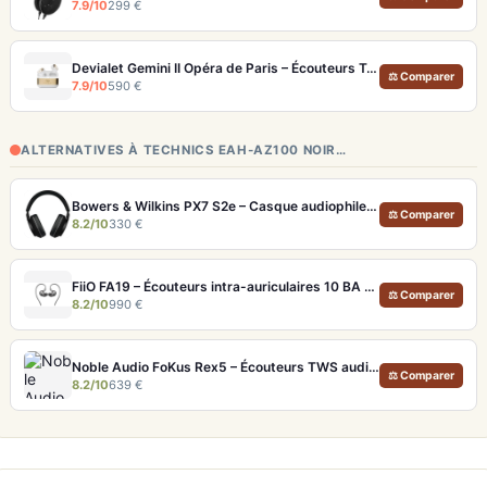
7.9/10
299 €
Devialet Gemini II Opéra de Paris – Écouteurs True Wireless audiophiles plaqués or
⚖ Comparer
7.9/10
590 €
ALTERNATIVES À TECHNICS EAH-AZ100 NOIR…
Bowers & Wilkins PX7 S2e – Casque audiophile sans fil ANC 30h
⚖ Comparer
8.2/10
330 €
FiiO FA19 – Écouteurs intra-auriculaires 10 BA Knowles avec technologie S.Turbo
⚖ Comparer
8.2/10
990 €
Noble Audio FoKus Rex5 – Écouteurs TWS audiophiles tribrides
⚖ Comparer
8.2/10
639 €