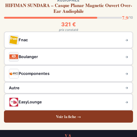
AUDIOPHILE
HIFIMAN SUNDARA – Casque Planar Magnetic Ouvert Over-
Ear Audiophile
7.9
/10
321 €
prix constaté
Fnac
→
Boulanger
→
Pccomponentes
→
Autre
→
EasyLounge
→
Voir la fiche →
VS