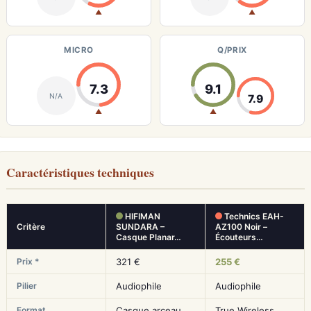
▲
▲
MICRO
Q/PRIX
7.3
9.1
N/A
7.9
▲
▲
Caractéristiques techniques
HIFIMAN
Technics EAH-
Critère
SUNDARA –
AZ100 Noir –
Casque Planar…
Écouteurs…
Prix *
321 €
255 €
Pilier
Audiophile
Audiophile
Format
Casque arceau
True Wireless