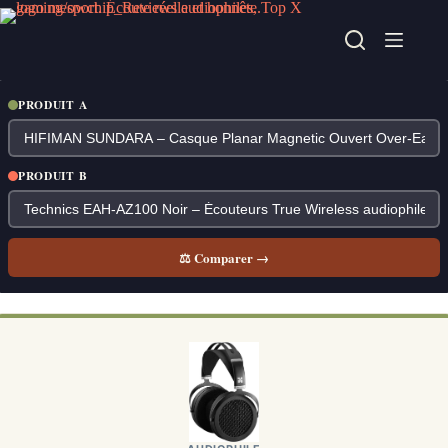
Passer
au
contenu
PRODUIT A
PRODUIT B
⚖ Comparer →