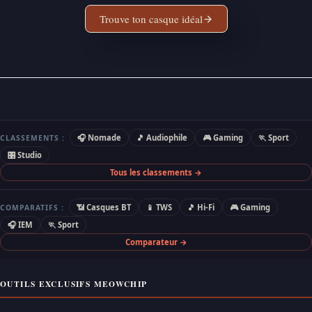
Trouve ton casque idéal
🎧 Nomade
🎵 Audiophile
🎮 Gaming
🏃 Sport
CLASSEMENTS :
🎛 Studio
Tous les classements →
📶 Casques BT
📱 TWS
🎵 Hi-Fi
🎮 Gaming
COMPARATIFS :
🎧 IEM
🏃 Sport
Comparateur →
OUTILS EXCLUSIFS MEOWCHIP