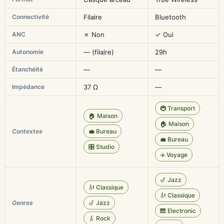
Connectivité
Filaire
Bluetooth
ANC
✗ Non
✓ Oui
Autonomie
— (filaire)
29h
Étanchéité
—
—
Impédance
37 Ω
—
🚇 Transport
🏠 Maison
🏠 Maison
Contextes
💼 Bureau
💼 Bureau
🎛️ Studio
✈️ Voyage
🎷 Jazz
🎻 Classique
🎻 Classique
Genres
🎷 Jazz
🎹 Electronic
🎸 Rock