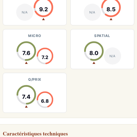
9.2
8.5
N/A
N/A
▲
▲
MICRO
SPATIAL
7.6
8.0
N/A
7.2
▲
▲
Q/PRIX
7.4
6.8
▲
Caractéristiques techniques