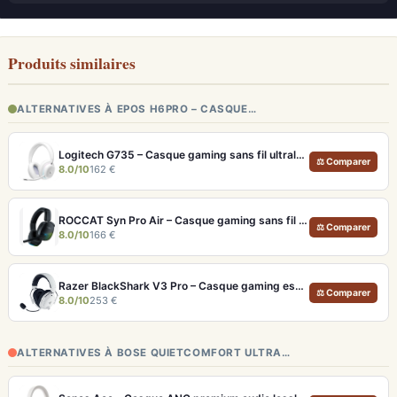
Produits similaires
ALTERNATIVES À EPOS H6PRO – CASQUE…
Logitech G735 – Casque gaming sans fil ultraléger pour petites têtes
⚖ Comparer
8.0/10
162 €
ROCCAT Syn Pro Air – Casque gaming sans fil Ultra-léger avec Mix Bluetooth
⚖ Comparer
8.0/10
166 €
Razer BlackShark V3 Pro – Casque gaming esports avec retour haptique et THX
⚖ Comparer
8.0/10
253 €
ALTERNATIVES À BOSE QUIETCOMFORT ULTRA…