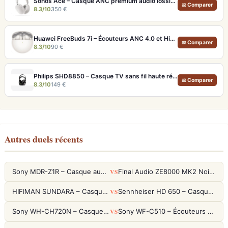
Sonos Ace – Casque ANC premium audio lossless et Dolby Atmos
⚖ Comparer
8.3/10
350 €
Huawei FreeBuds 7i – Écouteurs ANC 4.0 et Hi-Res LDAC pour moins de 100€
⚖ Comparer
8.3/10
90 €
Philips SHD8850 – Casque TV sans fil haute résolution et confort longue durée
⚖ Comparer
8.3/10
149 €
Autres duels récents
VS
Sony MDR-Z1R – Casque audiophile fermé haute résolution
Final Audio ZE8000 MK2 Noir – Écouteurs True Wireless audiophiles 8K Sound
VS
HIFIMAN SUNDARA – Casque Planar Magnetic Ouvert Over-Ear Audiophile
Sennheiser HD 650 – Casque audiophile ouvert pour l'écoute analytique
VS
Sony WH-CH720N – Casque ANC 35h, Ultra-léger (192g) avec Processeur V1
Sony WF-C510 – Écouteurs True Wireless compacts, autonomie 22h et multipoint