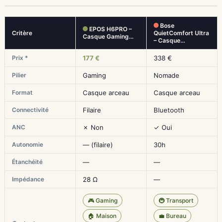
Bose
EPOS H6PRO –
Critère
QuietComfort Ultra
Casque Gaming…
– Casque…
Prix *
177 €
338 €
Pilier
Gaming
Nomade
Format
Casque arceau
Casque arceau
Connectivité
Filaire
Bluetooth
ANC
✗ Non
✓ Oui
Autonomie
— (filaire)
30h
Étanchéité
—
—
Impédance
28 Ω
—
🎮 Gaming
🚇 Transport
🏠 Maison
💼 Bureau