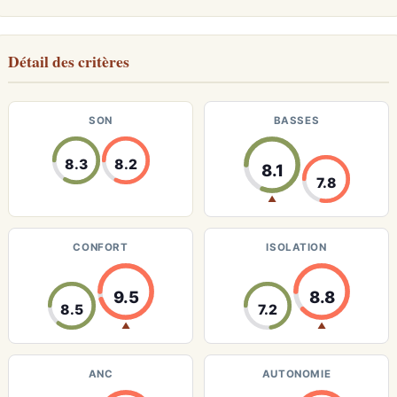
Détail des critères
SON
BASSES
8.3
8.2
8.1
7.8
▲
CONFORT
ISOLATION
9.5
8.8
8.5
7.2
▲
▲
ANC
AUTONOMIE