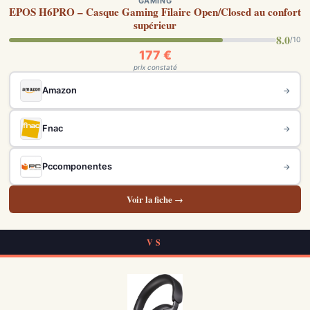
GAMING
EPOS H6PRO – Casque Gaming Filaire Open/Closed au confort
supérieur
8.0
/10
177 €
prix constaté
Amazon
→
Fnac
→
Pccomponentes
→
Voir la fiche →
VS