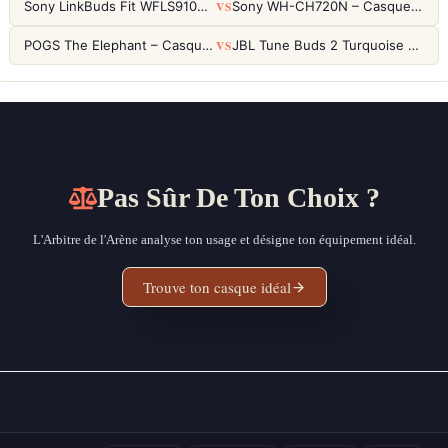
VS
Sony LinkBuds Fit WFLS910NW Blanc – Écouteurs Sport Ailes ANC
Sony WH-CH720N – Casque ANC 35h, Ultra-léger (192g) avec Processeur V1
VS
POGS The Elephant – Casque Filaire Enfants 85dB POGS-Safe™ (Éco-Responsable)
JBL Tune Buds 2 Turquoise – Écouteurs True Wireless avec ANC et autonomie 48h
Pas Sûr De Ton Choix ?
L'Arbitre de l'Arène analyse ton usage et désigne ton équipement idéal.
Trouve ton casque idéal