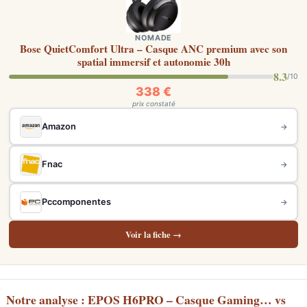
NOMADE
Bose QuietComfort Ultra – Casque ANC premium avec son
spatial immersif et autonomie 30h
8.3
/10
338 €
prix constaté
Amazon
→
Fnac
→
Pccomponentes
→
Voir la fiche →
Notre analyse : EPOS H6PRO – Casque Gaming… vs