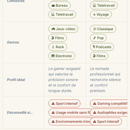
Contextes
💼 Bureau
💻 Teletravail
💻 Teletravail
✈️ Voyage
🎮 Jeux-video
🎻 Classique
🎬 Films
🎵 Pop
Genres
🎸 Rock
🎙️ Podcasts
🎹 Electronic
🎬 Films
Le gamer exigeant
Le nomade
qui valorise la
professionnel qui
Profil idéal
précision sonore
recherche silence
et le confort de
et confort
longue durée.
premium.
⚠️ Sport intensif
⚠️ Gaming compétitif
Déconseillé si…
⚠️ Usage mobile sans fil
⚠️ Audiophiles exigean
⚠️ Environnements très bruyants
⚠️ Sport intensif