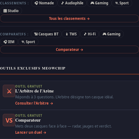
🎧 Nomade
🎵 Audiophile
🎮 Gaming
🏃 Sport
CLASSEMENTS :
🎛 Studio
Tous les classements →
📶 Casques BT
📱 TWS
🎵 Hi-Fi
🎮 Gaming
COMPARATIFS :
🎧 IEM
🏃 Sport
Comparateur →
OUTILS EXCLUSIFS MEOWCHIP
OUTIL GRATUIT
⚔
L'Arbitre de l'Arène
Réponds à 3 questions. L'Arbitre désigne ton casque idéal.
Consulter l'Arbitre →
OUTIL GRATUIT
VS
Comparateur
Mets deux casques face à face — radar, jauges et verdict.
Lancer un duel →