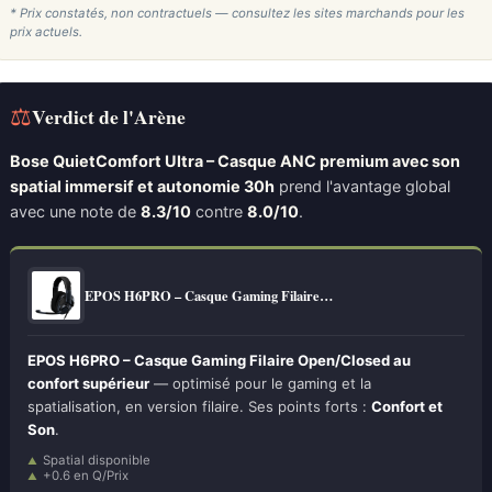
* Prix constatés, non contractuels — consultez les sites marchands pour les
prix actuels.
⚖
Verdict de l'Arène
Bose QuietComfort Ultra – Casque ANC premium avec son
spatial immersif et autonomie 30h
prend l'avantage global
avec une note de
8.3/10
contre
8.0/10
.
EPOS H6PRO – Casque Gaming Filaire…
EPOS H6PRO – Casque Gaming Filaire Open/Closed au
confort supérieur
— optimisé pour le gaming et la
spatialisation, en version filaire. Ses points forts :
Confort et
Son
.
Spatial disponible
+0.6 en Q/Prix