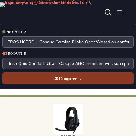
Passer
au
contenu
PRODUIT A
PRODUIT B
⚖ Comparer →