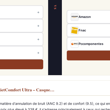
VS
→
Amazon
→
Fnac
→
Pccomponentes
→
uietComfort Ultra – Casque…
ière d'annulation de bruit (ANC 9.2) et de confort (9.5), ce qui en 
n prix plus élevé à 338 €, il s'adresse principalement à ceux qui r