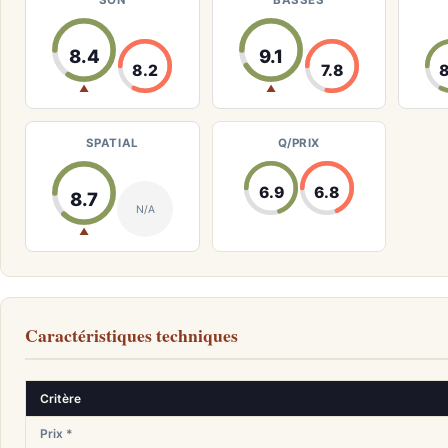
SON
BASSES
8.4
9.1
8.2
7.8
▲
▲
SPATIAL
Q/PRIX
6.9
6.8
8.7
N/A
▲
Caractéristiques techniques
Critère
Prix *