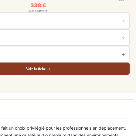
338 €
prix constaté
→
→
→
Voir la fiche →
fait un choix privilégié pour les professionnels en déplacement.
echerchent une qualité audio premium dans des environnements