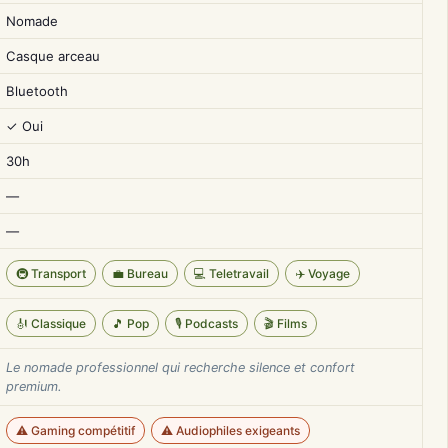
Nomade
Casque arceau
Bluetooth
✓ Oui
30h
—
—
🚇 Transport
💼 Bureau
💻 Teletravail
✈️ Voyage
🎻 Classique
🎵 Pop
🎙️ Podcasts
🎬 Films
Le nomade professionnel qui recherche silence et confort
premium.
⚠️ Gaming compétitif
⚠️ Audiophiles exigeants