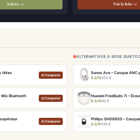
Acheter →
Voir la fiche →
ALTERNATIVES À BOSE QUIET
s têtes
Sonos Ace – Casque ANC p
⚖ Comparer
8.3/10
350 €
 Mix Bluetooth
Huawei FreeBuds 7i – Écou
⚖ Comparer
8.3/10
90 €
supérieur
Philips SHD8850 – Casque T
⚖ Comparer
8.3/10
149 €