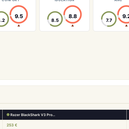
CONFORT
ISOLATION
ANC
9.5
8.8
9.
8.2
8.5
7.7
▲
▲
▲
Razer BlackShark V3 Pro…
253 €