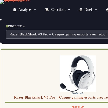
Passer
au
Analyses
Sélections
Duels
contenu
PRODUIT A
GAMING
Razer BlackShark V3 Pro – Casque gaming esports avec re
253 €