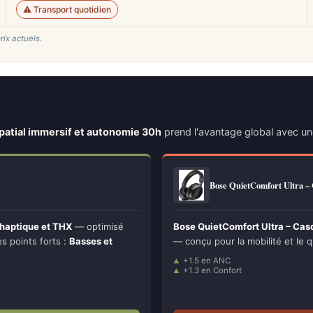
⚠️ Transport quotidien
rix actuels.
atial immersif et autonomie 30h
prend l'avantage global avec u
Bose QuietComfort Ultra 
 haptique et THX
— optimisé
Bose QuietComfort Ultra – Cas
Ses points forts :
Basses et
— conçu pour la mobilité et le q
+1.5 en ANC
+1.3 en Confort