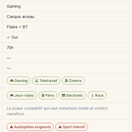
Gaming
Casque arceau
Filaire + BT
✓ Oui
70h
—
—
🎮 Gaming
💻 Teletravail
🎬 Cinema
🎮 Jeux-video
🎬 Films
🎹 Electronic
🎸 Rock
Le joueur compétitif qui veut immersion totale et confort
marathon.
⚠️ Audiophiles exigeants
⚠️ Sport intensif