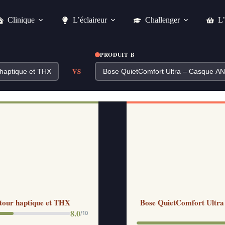
Clinique
L’éclaireur
Challenger
L’
PRODUIT B
VS
tour haptique et THX
Bose QuietComfort Ultra
8.0
/10