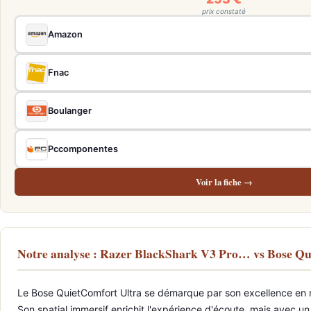
prix constaté
Amazon
Fnac
Boulanger
Pccomponentes
Voir la fiche →
Notre analyse : Razer BlackShark V3 Pro… vs Bose Q
Le Bose QuietComfort Ultra se démarque par son excellence en mat
Son spatial immersif enrichit l'expérience d'écoute, mais avec u