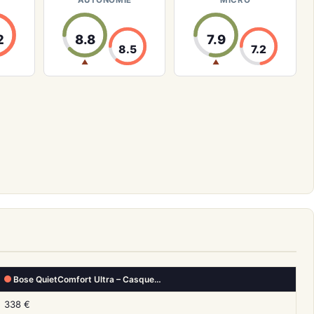
AUTONOMIE
MICRO
2
8.8
7.9
8.5
7.2
▲
▲
Bose QuietComfort Ultra – Casque…
338 €