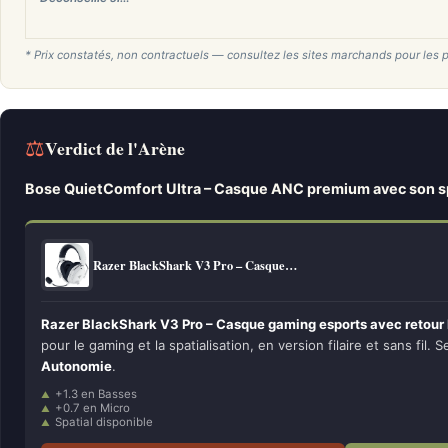
* Prix constatés, non contractuels — consultez les sites marchands pour les p
⚖
Verdict de l'Arène
Bose QuietComfort Ultra – Casque ANC premium avec son sp
Razer BlackShark V3 Pro – Casque…
Razer BlackShark V3 Pro – Casque gaming esports avec retour
pour le gaming et la spatialisation, en version filaire et sans fil. 
Autonomie
.
+1.3 en Basses
+0.7 en Micro
Spatial disponible