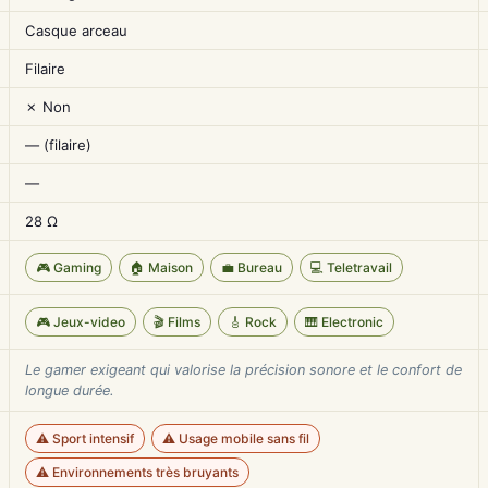
Casque arceau
Filaire
✗ Non
— (filaire)
—
28 Ω
🎮 Gaming
🏠 Maison
💼 Bureau
💻 Teletravail
🎮 Jeux-video
🎬 Films
🎸 Rock
🎹 Electronic
Le gamer exigeant qui valorise la précision sonore et le confort de
longue durée.
⚠️ Sport intensif
⚠️ Usage mobile sans fil
⚠️ Environnements très bruyants