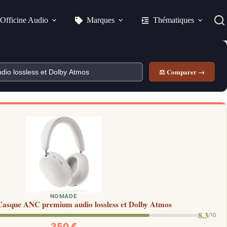
Officine Audio
Marques
Thématiques
⚖ Comparer →
NOMADE
Casque ANC premium audio lossless et Dolby Atmos
8.3
/10
350 €