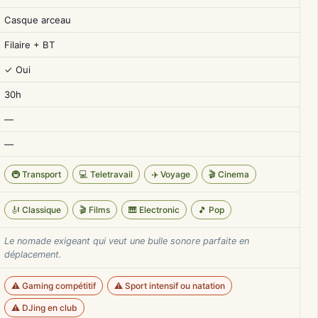
Casque arceau
Filaire + BT
✓ Oui
30h
—
—
🚇 Transport
💻 Teletravail
✈️ Voyage
🎬 Cinema
🎻 Classique
🎬 Films
🎹 Electronic
🎵 Pop
Le nomade exigeant qui veut une bulle sonore parfaite en
déplacement.
⚠️ Gaming compétitif
⚠️ Sport intensif ou natation
⚠️ DJing en club