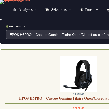
Passer
au
Analyses
Sélections
Duels
contenu
PRODUIT A
GAMING
EPOS H6PRO – Casque Gaming Filaire Open/Closed au 
177 €