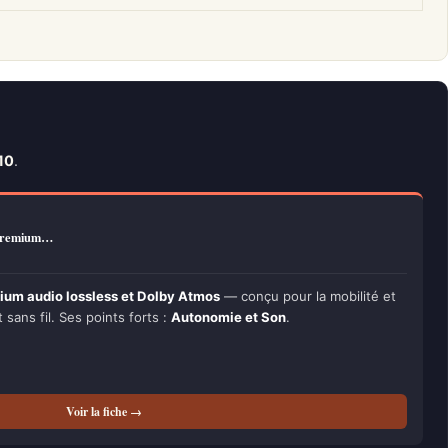
10
.
 premium…
um audio lossless et Dolby Atmos
— conçu pour la mobilité et
t sans fil. Ses points forts :
Autonomie et Son
.
Voir la fiche →