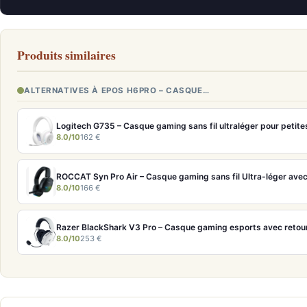
Produits similaires
ALTERNATIVES À EPOS H6PRO – CASQUE…
Logitech G735 – Casque gaming sans fil ultraléger pour petite
8.0/10
162 €
ROCCAT Syn Pro Air – Casque gaming sans fil Ultra-léger avec
8.0/10
166 €
Razer BlackShark V3 Pro – Casque gaming esports avec retou
8.0/10
253 €