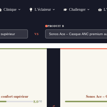
Clinique
L’éclaireur
Challenger
L’
PRODUIT B
VS
confort supérieur
Sonos Ace – 
8.0
/10