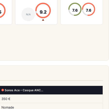
7.6
7.6
5
9.2
N/A
▲
Sonos Ace – Casque ANC…
350 €
Nomade