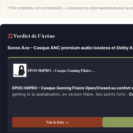
* Prix constatés, non contractuels — consultez les sites marchands pour les p
⚖
Verdict de l'Arène
Sonos Ace – Casque ANC premium audio lossless et Dolby 
EPOS H6PRO – Casque Gaming Filaire…
EPOS H6PRO – Casque Gaming Filaire Open/Closed au confort 
gaming et la spatialisation, en version filaire. Ses points forts :
Co
Voir la fiche →