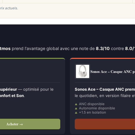
rix actuels.
Atmos
prend l'avantage global avec une note de
8.3/10
contre
8.0/
Sonos Ace – Casque ANC
supérieur
— optimisé pour le
Sonos Ace – Casque ANC premi
nfort et Son
.
le quotidien, en version filaire e
ANC disponible
Autonomie disponible
+1.5 en Isolation
Acheter →