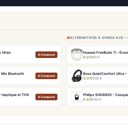
ALTERNATIVES À SONOS ACE –
s têtes
Huawei FreeBuds 7i – Écou
⚖ Comparer
8.3/10
90 €
 Mix Bluetooth
⚖ Comparer
8.3/10
338 €
r haptique et THX
Philips SHD8850 – Casque T
⚖ Comparer
8.3/10
149 €