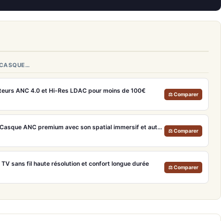
 CASQUE…
teurs ANC 4.0 et Hi-Res LDAC pour moins de 100€
⚖ Comparer
Bose QuietComfort Ultra – Casque ANC premium avec son spatial immersif et autonomie 30h
⚖ Comparer
V sans fil haute résolution et confort longue durée
⚖ Comparer