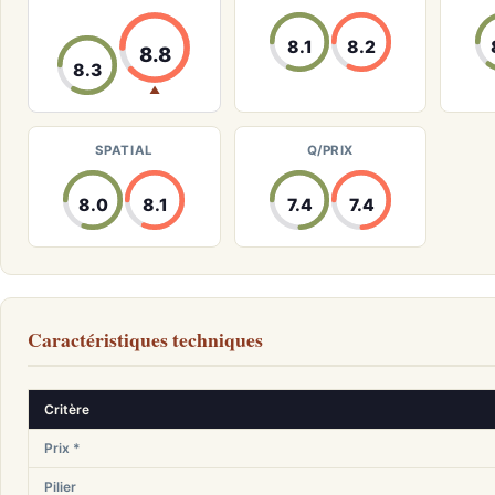
8.1
8.2
8.8
8.3
▲
SPATIAL
Q/PRIX
8.0
8.1
7.4
7.4
Caractéristiques techniques
Critère
Prix *
Pilier