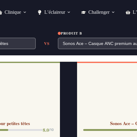
Clinique
L’éclaireur
Challenger
L’
PRODUIT B
VS
r petites têtes
Sonos Ace – 
8.0
/10