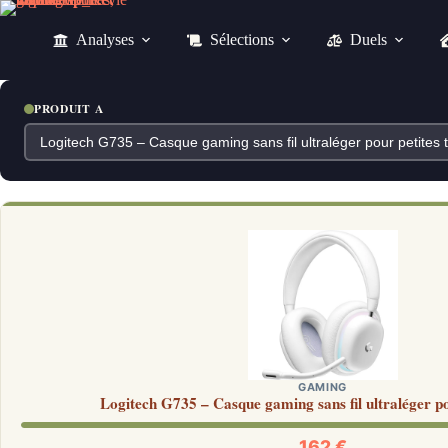
Passer
au
Analyses
Sélections
Duels
contenu
PRODUIT A
GAMING
Logitech G735 – Casque gaming sans fil ultraléger pou
162 €