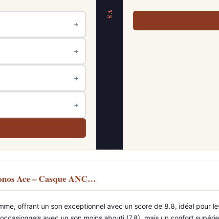
VS
→
→
→
→
 Sonos Ace – Casque ANC…
, offrant un son exceptionnel avec un score de 8.8, idéal pour les
ccasionnels avec un son moins abouti (7.8), mais un confort supérieu