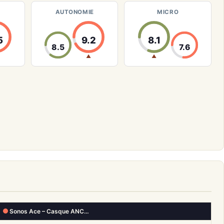
AUTONOMIE
MICRO
5
9.2
8.1
8.5
7.6
▲
▲
Sonos Ace – Casque ANC…