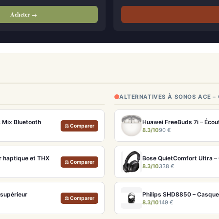
Acheter →
ALTERNATIVES À SONOS ACE –
 Mix Bluetooth
Huawei FreeBuds 7i – Écou
⚖ Comparer
8.3/10
90 €
r haptique et THX
⚖ Comparer
8.3/10
338 €
supérieur
Philips SHD8850 – Casque T
⚖ Comparer
8.3/10
149 €