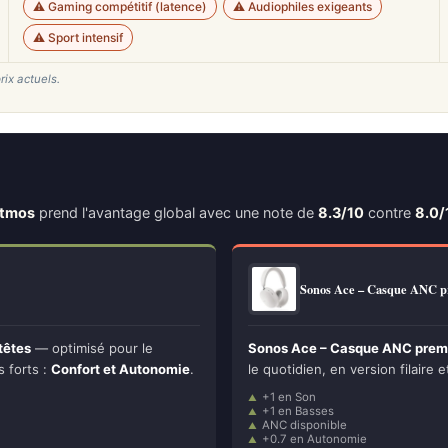
⚠️ Gaming compétitif (latence)
⚠️ Audiophiles exigeants
⚠️ Sport intensif
rix actuels.
Atmos
prend l'avantage global avec une note de
8.3/10
contre
8.0/
Sonos Ace – Casque ANC
têtes
— optimisé pour le
Sonos Ace – Casque ANC premi
s forts :
Confort et Autonomie
.
le quotidien, en version filaire e
+1 en Son
+1 en Basses
ANC disponible
+0.7 en Autonomie