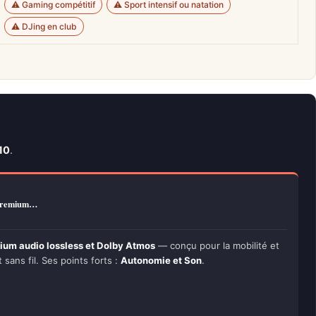
⚠️ Gaming compétitif
⚠️ Sport intensif ou natation
⚠️ DJing en club
10
.
 premium…
um audio lossless et Dolby Atmos
— conçu pour la mobilité et
t sans fil. Ses points forts :
Autonomie et Son
.