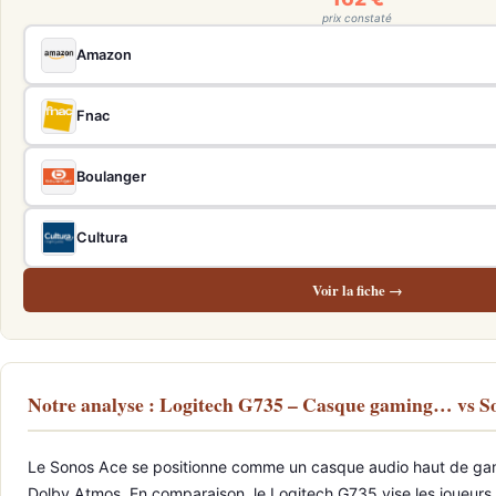
prix constaté
Amazon
Fnac
Boulanger
Cultura
Voir la fiche →
Notre analyse : Logitech G735 – Casque gaming… vs
Le Sonos Ace se positionne comme un casque audio haut de gamme
Dolby Atmos. En comparaison, le Logitech G735 vise les joueurs o