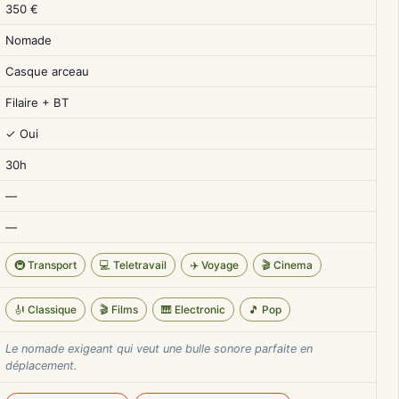
350 €
Nomade
Casque arceau
Filaire + BT
✓ Oui
30h
—
—
🚇 Transport
💻 Teletravail
✈️ Voyage
🎬 Cinema
🎻 Classique
🎬 Films
🎹 Electronic
🎵 Pop
Le nomade exigeant qui veut une bulle sonore parfaite en
déplacement.