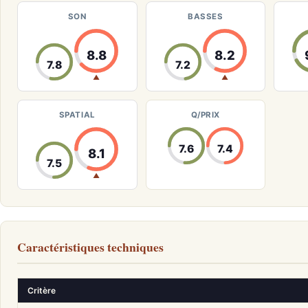
SON
BASSES
8.8
8.2
7.8
7.2
▲
▲
SPATIAL
Q/PRIX
7.6
7.4
8.1
7.5
▲
Caractéristiques techniques
Critère