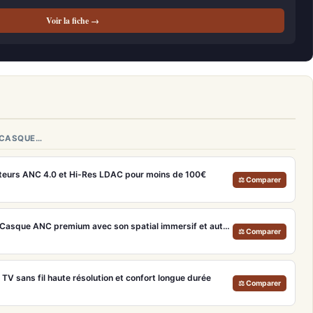
Voir la fiche →
 CASQUE…
teurs ANC 4.0 et Hi-Res LDAC pour moins de 100€
⚖ Comparer
Bose QuietComfort Ultra – Casque ANC premium avec son spatial immersif et autonomie 30h
⚖ Comparer
V sans fil haute résolution et confort longue durée
⚖ Comparer