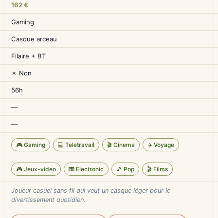
162 €
Gaming
Casque arceau
Filaire + BT
✗ Non
56h
—
—
🎮 Gaming
💻 Teletravail
🎬 Cinema
✈️ Voyage
🎮 Jeux-video
🎹 Electronic
🎵 Pop
🎬 Films
Joueur casuel sans fil qui veut un casque léger pour le
divertissement quotidien.