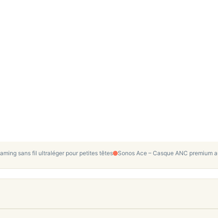
ing sans fil ultraléger pour petites têtes
Sonos Ace – Casque ANC premium au