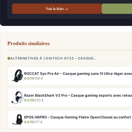
Voir la fiche →
Produits similaires
ALTERNATIVES À LOGITECH G735 – CASQUE…
ROCCAT Syn Pro Air – Casque gaming sans fil Ultra-léger avec
8.0/10
166 €
Razer BlackShark V3 Pro – Casque gaming esports avec retou
8.0/10
253 €
EPOS H6PRO – Casque Gaming Filaire Open/Closed au confort 
8.0/10
177 €