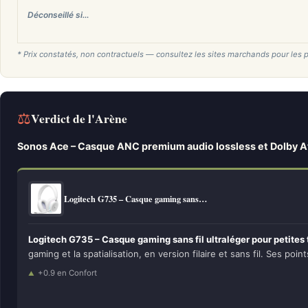
Déconseillé si…
* Prix constatés, non contractuels — consultez les sites marchands pour les p
⚖
Verdict de l'Arène
Sonos Ace – Casque ANC premium audio lossless et Dolby 
Logitech G735 – Casque gaming sans…
Logitech G735 – Casque gaming sans fil ultraléger pour petites 
gaming et la spatialisation, en version filaire et sans fil. Ses point
+0.9 en Confort