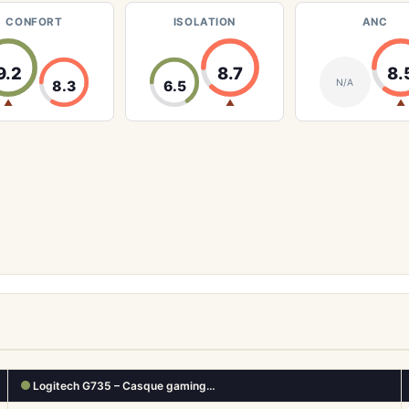
CONFORT
ISOLATION
ANC
9.2
8.7
8.
N/A
8.3
6.5
▲
▲
▲
Logitech G735 – Casque gaming…