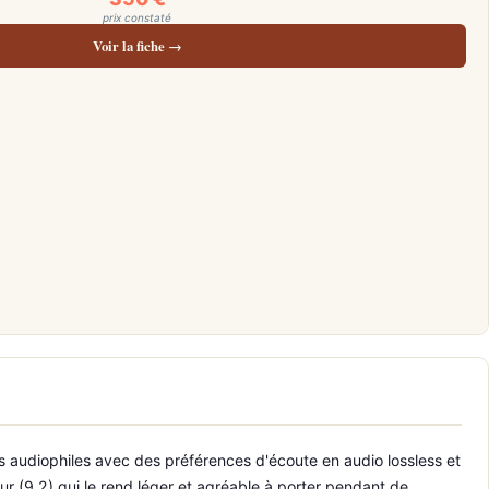
prix constaté
Voir la fiche →
 audiophiles avec des préférences d'écoute en audio lossless et
r (9.2) qui le rend léger et agréable à porter pendant de