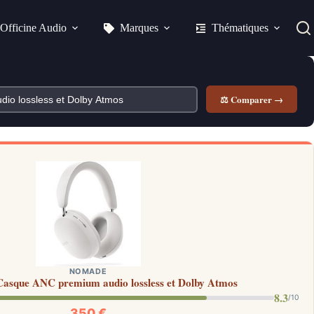
Officine Audio
Marques
Thématiques
⚖ Comparer →
NOMADE
Casque ANC premium audio lossless et Dolby Atmos
8.3
/10
350 €