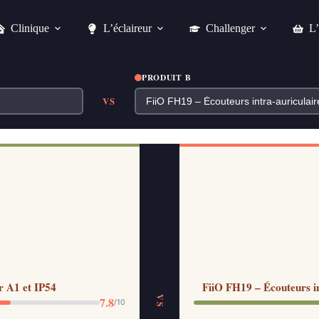
Clinique
L’éclaireur
Challenger
L’
PRODUIT B
VS
r A1 et IP54
FiiO FH19 – Écouteurs int
VS
7.8
/10