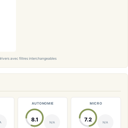
drivers avec filtres interchangeables
AUTONOMIE
MICRO
8.1
7.2
A
N/A
N/A