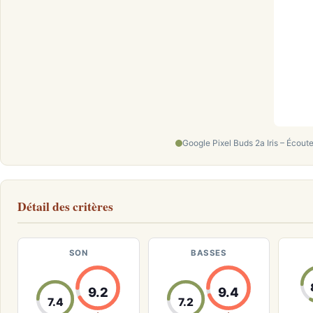
Google Pixel Buds 2a Iris – Écout
Détail des critères
SON
BASSES
9.2
9.4
7.4
7.2