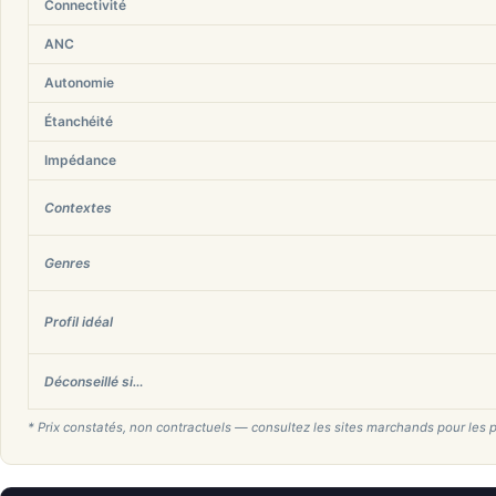
Connectivité
ANC
Autonomie
Étanchéité
Impédance
Contextes
Genres
Profil idéal
Déconseillé si…
* Prix constatés, non contractuels — consultez les sites marchands pour les p