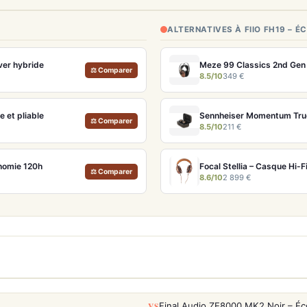
ALTERNATIVES À FIIO FH19 – 
ver hybride
Meze 99 Classics 2nd Gen N
⚖ Comparer
8.5/10
349 €
 et pliable
⚖ Comparer
8.5/10
211 €
onomie 120h
Focal Stellia – Casque Hi-
⚖ Comparer
8.6/10
2 899 €
VS
Final Audio ZE8000 MK2 Noir – Éc