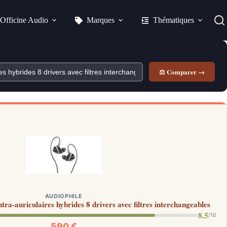
Officine Audio
Marques
Thématiques
⚖ Comparer →
AUDIOPHILE
ra-auriculaires hybrides 8 drivers avec filtres interchangeables
8.5
/10
590 €