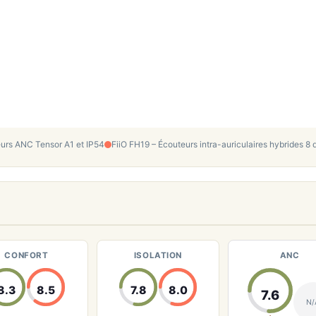
eurs ANC Tensor A1 et IP54
FiiO FH19 – Écouteurs intra-auriculaires hybrides 8 
CONFORT
ISOLATION
ANC
8.3
8.5
7.8
8.0
7.6
N/