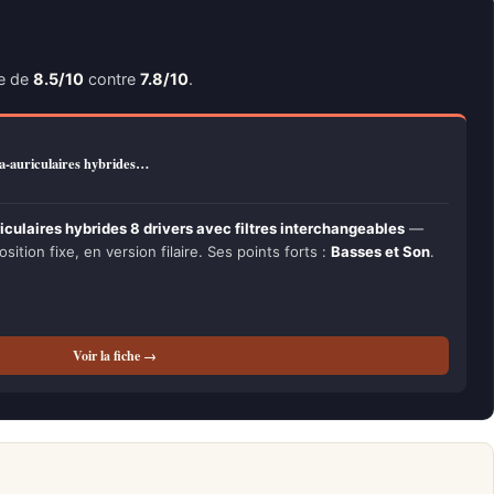
te de
8.5/10
contre
7.8/10
.
a-auriculaires hybrides…
iculaires hybrides 8 drivers avec filtres interchangeables
—
osition fixe, en version filaire. Ses points forts :
Basses et Son
.
Voir la fiche →