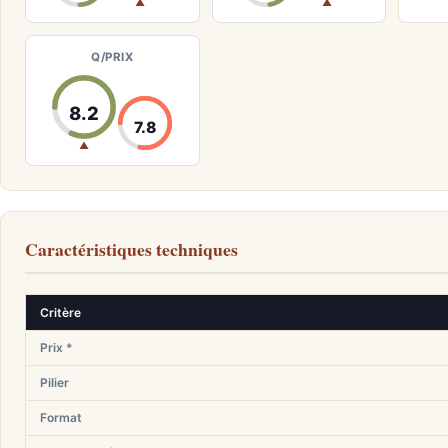
▲
▲
Q/PRIX
8.2
7.8
▲
Caractéristiques techniques
Critère
Prix *
Pilier
Format