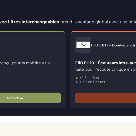
avec filtres interchangeables
prend l'avantage global avec une no
FiiO FH19 – Écouteurs intr
onçu pour la mobilité et le
FiiO FH19 – Écouteurs intra-aur
x
.
taillé pour l'écoute critique en p
+1.8 en Son
+2.2 en Basses
Acheter →