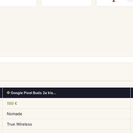
▲
Google Pixel Buds 2a Iris…
150 €
Nomade
True Wireless