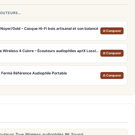
ÉCOUTEURS…
oyer/Gold – Casque Hi-Fi bois artisanal et son balancé
⚖ Comparer
Sennheiser Momentum True Wireless 4 Cuivre – Écouteurs audiophiles aptX Lossless et ANC adaptatif
⚖ Comparer
Fi Fermé Référence Audiophile Portable
⚖ Comparer
outeurs True Wireless audiophiles 8K Sound