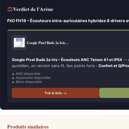
⚖
Verdict de l'Arène
FiiO FH19 – Écouteurs intra-auriculaires hybrides 8 drivers 
Google Pixel Buds 2a Iris…
Google Pixel Buds 2a Iris – Écouteurs ANC Tensor A1 et IP54
— c
quotidien, en version sans fil. Ses points forts :
Confort et Q/Pri
ANC disponible
Autonomie disponible
Micro disponible
Voir la fiche →
Produits similaires