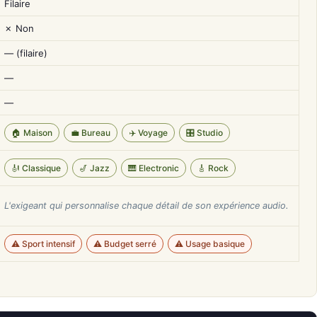
Filaire
✗ Non
— (filaire)
—
—
🏠 Maison
💼 Bureau
✈️ Voyage
🎛️ Studio
🎻 Classique
🎷 Jazz
🎹 Electronic
🎸 Rock
L'exigeant qui personnalise chaque détail de son expérience audio.
⚠️ Sport intensif
⚠️ Budget serré
⚠️ Usage basique