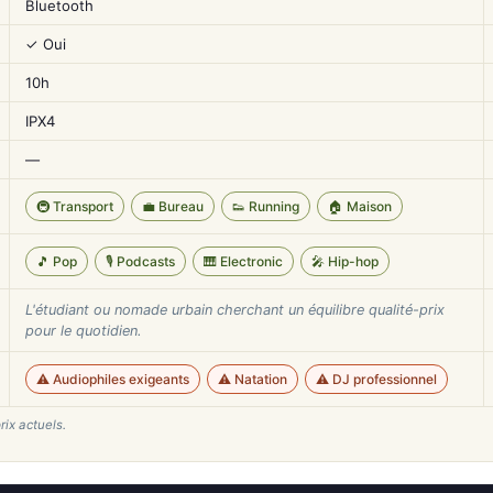
Bluetooth
✓ Oui
10h
IPX4
—
🚇 Transport
💼 Bureau
👟 Running
🏠 Maison
🎵 Pop
🎙️ Podcasts
🎹 Electronic
🎤 Hip-hop
L'étudiant ou nomade urbain cherchant un équilibre qualité-prix
pour le quotidien.
⚠️ Audiophiles exigeants
⚠️ Natation
⚠️ DJ professionnel
rix actuels.