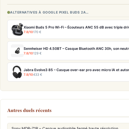
ALTERNATIVES À GOOGLE PIXEL BUDS 2A…
Xiaomi Buds 5 Pro Wi-Fi – Écouteurs ANC 55 dB avec triple dri
7.8/10
170 €
Sennheiser HD 4.50BT – Casque Bluetooth ANC 30h, son neutre
7.8/10
129 €
Jabra Evolve3 85 – Casque over-ear pro avec micro IA et aut
7.8/10
433 €
Autres duels récents
Sony MDR-Z1R – Casque audiophile fermé haute résolution