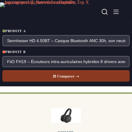
Passer
au
contenu
PRODUIT A
PRODUIT B
⚖ Comparer →