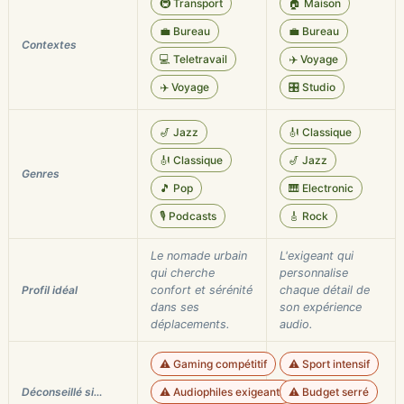
🚇 Transport
🏠 Maison
💼 Bureau
💼 Bureau
Contextes
💻 Teletravail
✈️ Voyage
✈️ Voyage
🎛️ Studio
🎷 Jazz
🎻 Classique
🎻 Classique
🎷 Jazz
Genres
🎵 Pop
🎹 Electronic
🎙️ Podcasts
🎸 Rock
Le nomade urbain
L'exigeant qui
qui cherche
personnalise
Profil idéal
confort et sérénité
chaque détail de
dans ses
son expérience
déplacements.
audio.
⚠️ Gaming compétitif
⚠️ Sport intensif
Déconseillé si…
⚠️ Audiophiles exigeants
⚠️ Budget serré