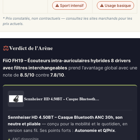
⚠️ Sport intensif
⚠️ Usage basique
* Prix constatés, non contractuels — consultez les sites marchands pour les
prix actuels.
⚖
Verdict de l'Arène
FiiO FH19 – Écouteurs intra-auriculaires hybrides 8 drivers
avec filtres interchangeables
prend l'avantage global avec une
note de
8.5/10
contre
7.8/10
.
Sennheiser HD 4.50BT – Casque Bluetooth…
Sennheiser HD 4.50BT – Casque Bluetooth ANC 30h, son
neutre et pliable
— conçu pour la mobilité et le quotidien, en
version sans fil. Ses points forts :
Autonomie et Q/Prix
.
ANC disponible