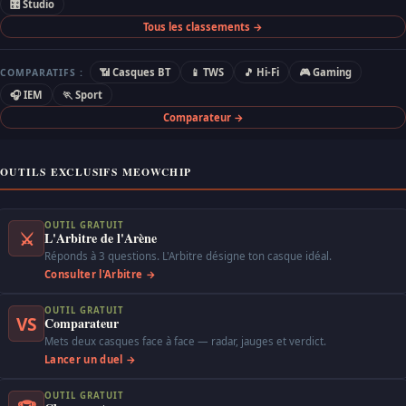
🎛 Studio
Tous les classements →
📶 Casques BT
📱 TWS
🎵 Hi-Fi
🎮 Gaming
COMPARATIFS :
🎧 IEM
🏃 Sport
Comparateur →
OUTILS EXCLUSIFS MEOWCHIP
OUTIL GRATUIT
⚔
L'Arbitre de l'Arène
Réponds à 3 questions. L'Arbitre désigne ton casque idéal.
Consulter l'Arbitre →
OUTIL GRATUIT
VS
Comparateur
Mets deux casques face à face — radar, jauges et verdict.
Lancer un duel →
OUTIL GRATUIT