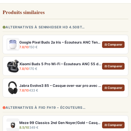
Produits similaires
ALTERNATIVES À SENNHEISER HD 4.50BT…
Google Pixel Buds 2a Iris – Écouteurs ANC Tensor A1 et IP54
⚖ Comparer
7.8/10
150 €
Xiaomi Buds 5 Pro Wi-Fi – Écouteurs ANC 55 dB avec triple driver hybride
⚖ Comparer
7.8/10
170 €
Jabra Evolve3 85 – Casque over-ear pro avec micro IA et autonomie 120h
⚖ Comparer
7.8/10
433 €
ALTERNATIVES À FIIO FH19 – ÉCOUTEURS…
Meze 99 Classics 2nd Gen Noyer/Gold – Casque Hi-Fi bois artisanal et son balancé
⚖ Comparer
8.5/10
349 €