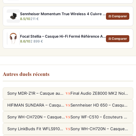
Sennheiser Momentum True Wireless 4 Cuivre – Écouteurs audiophiles aptX Lossless et ANC adaptatif
⚖ Comparer
8.5/10
211 €
Focal Stellia – Casque Hi-Fi Fermé Référence Audiophile Portable
⚖ Comparer
8.6/10
2 899 €
Autres duels récents
VS
Sony MDR-Z1R – Casque audiophile fermé haute résolution
Final Audio ZE8000 MK2 Noir – Écouteurs True Wireless audiophiles 8K Sound
VS
HIFIMAN SUNDARA – Casque Planar Magnetic Ouvert Over-Ear Audiophile
Sennheiser HD 650 – Casque audiophile ouvert pour l'écoute analytique
VS
Sony WH-CH720N – Casque ANC 35h, Ultra-léger (192g) avec Processeur V1
Sony WF-C510 – Écouteurs True Wireless compacts, autonomie 22h et multipoint
VS
Sony LinkBuds Fit WFLS910NW Blanc – Écouteurs Sport Ailes ANC
Sony WH-CH720N – Casque ANC 35h, Ultra-léger (192g) avec Processeur V1