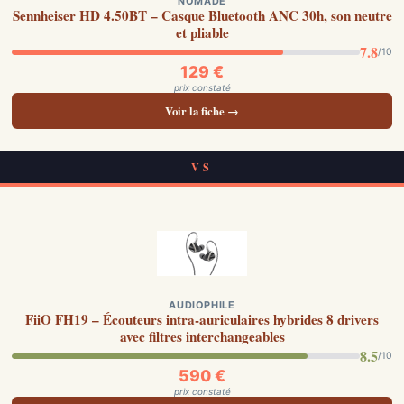
NOMADE
Sennheiser HD 4.50BT – Casque Bluetooth ANC 30h, son neutre
et pliable
7.8
/10
129 €
prix constaté
Voir la fiche →
VS
AUDIOPHILE
FiiO FH19 – Écouteurs intra-auriculaires hybrides 8 drivers
avec filtres interchangeables
8.5
/10
590 €
prix constaté