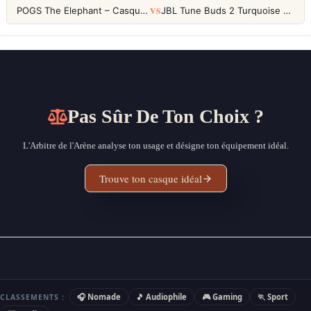
VS
POGS The Elephant – Casque Filaire Enfants 85dB POGS-Safe™ (Éco-Responsable)
JBL Tune Buds 2 Turquoise – Écouteurs True Wireless avec ANC et autonomie 48h
Pas Sûr De Ton Choix ?
L'Arbitre de l'Arène analyse ton usage et désigne ton équipement idéal.
Trouve ton casque idéal
🎧 Nomade
🎵 Audiophile
🎮 Gaming
🏃 Sport
CLASSEMENTS :