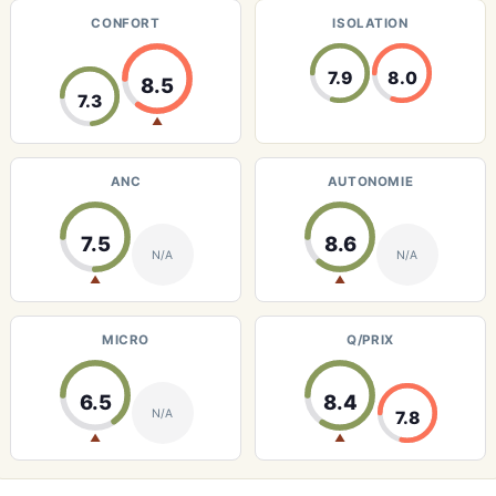
CONFORT
ISOLATION
7.9
8.0
8.5
7.3
▲
ANC
AUTONOMIE
7.5
8.6
N/A
N/A
▲
▲
MICRO
Q/PRIX
6.5
8.4
N/A
7.8
▲
▲