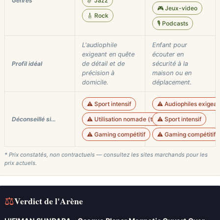
Genres
🎷 Jazz
🎮 Jeux-video
🎸 Rock
🎙️ Podcasts
L'audiophile
Enfant pour
exigeant en quête
écouter en
Profil idéal
de détail et de
sécurité à la
précision à
maison ou en
domicile.
déplacement.
⚠️ Sport intensif
⚠️ Audiophiles exigean
Déconseillé si…
⚠️ Utilisation nomade (transport)
⚠️ Sport intensif
⚠️ Gaming compétitif
⚠️ Gaming compétitif
* Prix constatés, non contractuels — consultez les sites marchands pour les
prix actuels.
⚖
Verdict de l'Arène