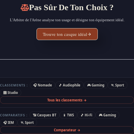
Pas Sûr De Ton Choix ?
L'Arbitre de l'Arène analyse ton usage et désigne ton équipement idéal.
Trouve ton casque idéal
🎧 Nomade
🎵 Audiophile
🎮 Gaming
🏃 Sport
CLASSEMENTS :
🎛 Studio
Tous les classements →
📶 Casques BT
📱 TWS
🎵 Hi-Fi
🎮 Gaming
COMPARATIFS :
🎧 IEM
🏃 Sport
Comparateur →