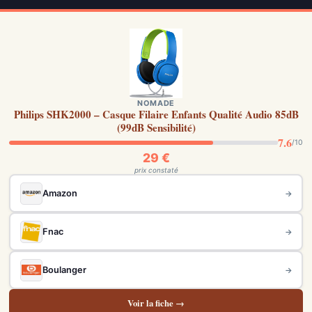
NOMADE
Philips SHK2000 – Casque Filaire Enfants Qualité Audio 85dB
(99dB Sensibilité)
7.6
/10
29 €
prix constaté
Amazon
→
Fnac
→
Boulanger
→
Voir la fiche →