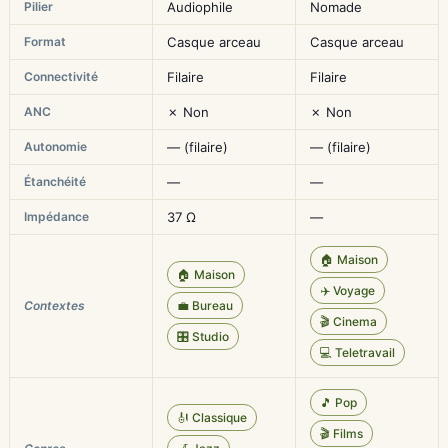
Pilier
Audiophile
Nomade
Format
Casque arceau
Casque arceau
Connectivité
Filaire
Filaire
ANC
✗ Non
✗ Non
Autonomie
— (filaire)
— (filaire)
Étanchéité
—
—
Impédance
37 Ω
—
🏠 Maison
🏠 Maison
✈️ Voyage
Contextes
💼 Bureau
🎬 Cinema
🎛️ Studio
💻 Teletravail
🎵 Pop
🎻 Classique
🎬 Films