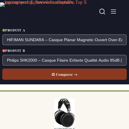
Passer
au
contenu
PRODUIT A
PRODUIT B
⚖ Comparer →