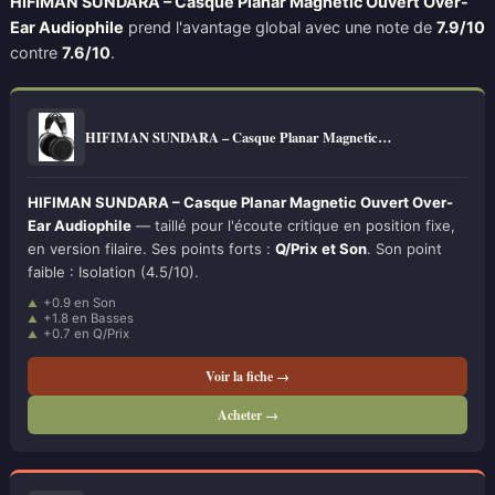
HIFIMAN SUNDARA – Casque Planar Magnetic Ouvert Over-
Ear Audiophile
prend l'avantage global avec une note de
7.9/10
contre
7.6/10
.
HIFIMAN SUNDARA – Casque Planar Magnetic…
HIFIMAN SUNDARA – Casque Planar Magnetic Ouvert Over-
Ear Audiophile
— taillé pour l'écoute critique en position fixe,
en version filaire. Ses points forts :
Q/Prix et Son
. Son point
faible : Isolation (4.5/10).
+0.9 en Son
+1.8 en Basses
+0.7 en Q/Prix
Voir la fiche →
Acheter →