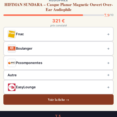
AUDIOPHILE
HIFIMAN SUNDARA – Casque Planar Magnetic Ouvert Over-
Ear Audiophile
7.9
/10
321 €
prix constaté
Fnac
→
Boulanger
→
Pccomponentes
→
Autre
→
EasyLounge
→
Voir la fiche →
VS