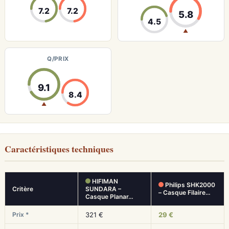
7.2
7.2
5.8
4.5
▲
Q/PRIX
9.1
8.4
▲
Caractéristiques techniques
HIFIMAN
Philips SHK2000
Critère
SUNDARA –
– Casque Filaire…
Casque Planar…
Prix *
321 €
29 €