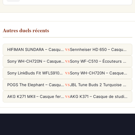
Autres duels récents
VS
HIFIMAN SUNDARA – Casque Planar Magnetic Ouvert Over-Ear Audiophile
Sennheiser HD 650 – Casque audiophile ouvert pour l'écoute analytique
VS
Sony WH-CH720N – Casque ANC 35h, Ultra-léger (192g) avec Processeur V1
Sony WF-C510 – Écouteurs True Wireless compacts, autonomie 22h et multipoint
VS
Sony LinkBuds Fit WFLS910NW Blanc – Écouteurs Sport Ailes ANC
Sony WH-CH720N – Casque ANC 35h, Ultra-léger (192g) avec Processeur V1
VS
POGS The Elephant – Casque Filaire Enfants 85dB POGS-Safe™ (Éco-Responsable)
JBL Tune Buds 2 Turquoise – Écouteurs True Wireless avec ANC et autonomie 48h
VS
AKG K271 MKII – Casque fermé studio fiable pour une écoute neutre
AKG K371 – Casque de studio fermé 50mm titane, réponse 5Hz-50kHz