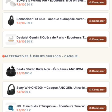
Bowers & Wilkins Pi6 – Écouteurs True Wireless audiophiles avec ANC adaptatif
⚖ Comparer
7.9/10
250 €
Sennheiser HD 650 – Casque audiophile ouvert pour l'écoute analytique
⚖ Comparer
7.9/10
299 €
Devialet Gemini II Opéra de Paris – Écouteurs True Wireless audiophiles plaqués or
⚖ Comparer
7.9/10
590 €
ALTERNATIVES À PHILIPS SHK2000 – CASQUE…
Beats Studio Buds Noir – Écouteurs ANC IPX4 Multiplateforme et Appels Clairs
⚖ Comparer
7.6/10
160 €
Sony WH-CH720N – Casque ANC 35h, Ultra-léger (192g) avec Processeur V1
⚖ Comparer
7.6/10
70 €
JBL Tune Buds 2 Turquoise – Écouteurs True Wireless avec ANC et autonomie 48h
⚖ Comparer
7.6/10
69 €