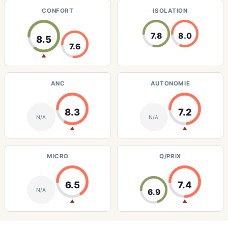
CONFORT
ISOLATION
7.8
8.0
8.5
7.6
▲
ANC
AUTONOMIE
8.3
7.2
N/A
N/A
▲
▲
MICRO
Q/PRIX
6.5
7.4
N/A
6.9
▲
▲