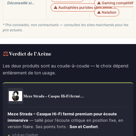
Déconseillé si…
⚠️ Gaming compétitif
⚠️ Audiophiles puristes sans ampli
⚠️ Natation
* Prix constatés, non contractuels — consultez les sites marchands pour les
prix actuels.
⚖
Verdict de l'Arène
Les deux produits sont au coude-à-coude — le choix dépend
entièrement de ton usage.
Meze Strada – Casque Hi-Fi fermé…
Meze Strada – Casque Hi-Fi fermé premium pour écoute
immersive
— taillé pour l'écoute critique en position fixe, en
version filaire. Ses points forts :
Son et Confort
.
+0.9 en Confort