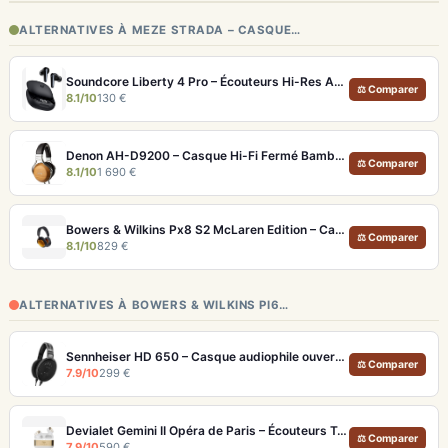
ALTERNATIVES À MEZE STRADA – CASQUE…
Soundcore Liberty 4 Pro – Écouteurs Hi-Res ANC 7 Capteurs et Fast Charge
⚖ Comparer
8.1/10
130 €
Denon AH-D9200 – Casque Hi-Fi Fermé Bambou FreeEdge Portable
⚖ Comparer
8.1/10
1 690 €
Bowers & Wilkins Px8 S2 McLaren Edition – Casque ANC hi-fi luxe et son de référence
⚖ Comparer
8.1/10
829 €
ALTERNATIVES À BOWERS & WILKINS PI6…
Sennheiser HD 650 – Casque audiophile ouvert pour l'écoute analytique
⚖ Comparer
7.9/10
299 €
Devialet Gemini II Opéra de Paris – Écouteurs True Wireless audiophiles plaqués or
⚖ Comparer
7.9/10
590 €