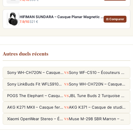
HIFIMAN SUNDARA – Casque Planar Magnetic Ouvert Over-Ear Audiophile
⚖ Comparer
7.9/10
321 €
Autres duels récents
VS
Sony WH-CH720N – Casque ANC 35h, Ultra-léger (192g) avec Processeur V1
Sony WF-C510 – Écouteurs True Wireless compacts, autonomie 22h et multipoint
VS
Sony LinkBuds Fit WFLS910NW Blanc – Écouteurs Sport Ailes ANC
Sony WH-CH720N – Casque ANC 35h, Ultra-léger (192g) avec Processeur V1
VS
POGS The Elephant – Casque Filaire Enfants 85dB POGS-Safe™ (Éco-Responsable)
JBL Tune Buds 2 Turquoise – Écouteurs True Wireless avec ANC et autonomie 48h
VS
AKG K271 MKII – Casque fermé studio fiable pour une écoute neutre
AKG K371 – Casque de studio fermé 50mm titane, réponse 5Hz-50kHz
VS
Xiaomi OpenWear Stereo – Écouteurs Open-Ear Hi-Res avec réduction de fuite sonore
Muse M-298 SBR Marron – Casque Bluetooth ANC avec 66h d'autonomie