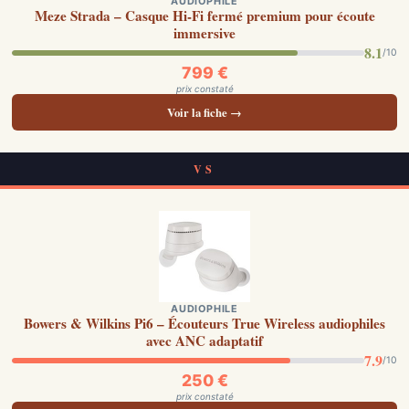
AUDIOPHILE
Meze Strada – Casque Hi-Fi fermé premium pour écoute
immersive
8.1
/10
799 €
prix constaté
Voir la fiche →
VS
AUDIOPHILE
Bowers & Wilkins Pi6 – Écouteurs True Wireless audiophiles
avec ANC adaptatif
7.9
/10
250 €
prix constaté