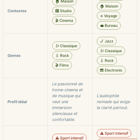
🏠 Maison
🏠 Maison
Contextes
🎛️ Studio
✈️ Voyage
🎬 Cinema
💼 Bureau
🎷 Jazz
🎻 Classique
🎻 Classique
Genres
🎸 Rock
🎸 Rock
🎬 Films
🎹 Electronic
Le passionné de
home-cinema et
de musique qui
L'audiophile
Profil idéal
veut une
nomade qui exige
immersion
la clarté partout.
silencieuse et
confortable.
⚠️ Sport intensif
⚠️ Sport intensif