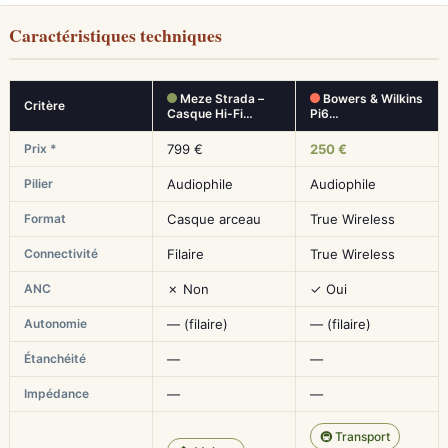
Caractéristiques techniques
Meze Strada –
Bowers & Wilkins
Critère
Casque Hi-Fi…
Pi6…
Prix *
799 €
250 €
Pilier
Audiophile
Audiophile
Format
Casque arceau
True Wireless
Connectivité
Filaire
True Wireless
ANC
✗ Non
✓ Oui
Autonomie
— (filaire)
— (filaire)
Étanchéité
—
—
Impédance
—
—
🚇 Transport