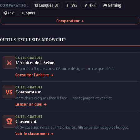
📶 Casques BT
📱 TWS
🎵 Hi-Fi
🎮 Gaming
COMPARATIFS :
🎧 IEM
🏃 Sport
Comparateur →
OUTILS EXCLUSIFS MEOWCHIP
OUTIL GRATUIT
⚔
L'Arbitre de l'Arène
Réponds à 3 questions. L'Arbitre désigne ton casque idéal.
Consulter l'Arbitre →
OUTIL GRATUIT
VS
Comparateur
Mets deux casques face à face — radar, jauges et verdict.
Lancer un duel →
OUTIL GRATUIT
🏆
Classement
660+ casques notés sur 12 critères, filtrables par usage et budget.
Voir le classement →