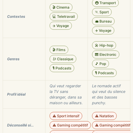
🚇 Transport
🎬 Cinema
🏃 Sport
Contextes
💻 Teletravail
💼 Bureau
✈️ Voyage
✈️ Voyage
🎤 Hip-hop
🎬 Films
🎹 Electronic
Genres
🎻 Classique
🎵 Pop
🎙️ Podcasts
🎙️ Podcasts
Qui veut regarder
Le nomade actif
la TV sans
qui veut du silence
Profil idéal
déranger, dans sa
et des basses
maison ou ailleurs.
punchy.
⚠️ Sport intensif
⚠️ Natation
Déconseillé si…
⚠️ Gaming compétitif
⚠️ Gaming compétitif