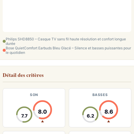
Philips SHD8850 – Casque TV sans fil haute résolution et confort longue
durée
Bose QuietComfort Earbuds Bleu Glacé – Silence et basses puissantes pour
le quotidien
Détail des critères
SON
BASSES
8.0
8.6
7.7
6.2
▲
▲