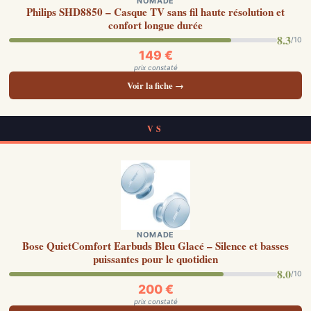
NOMADE
Philips SHD8850 – Casque TV sans fil haute résolution et
confort longue durée
8.3
/10
149 €
prix constaté
Voir la fiche →
VS
NOMADE
Bose QuietComfort Earbuds Bleu Glacé – Silence et basses
puissantes pour le quotidien
8.0
/10
200 €
prix constaté