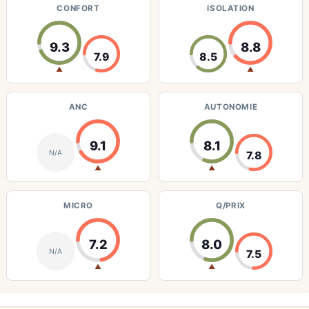
CONFORT
ISOLATION
9.3
8.8
7.9
8.5
▲
▲
ANC
AUTONOMIE
9.1
8.1
N/A
7.8
▲
▲
MICRO
Q/PRIX
7.2
8.0
N/A
7.5
▲
▲