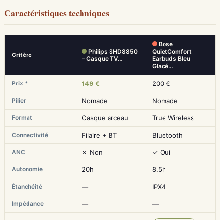
Caractéristiques techniques
Bose
Philips SHD8850
QuietComfort
Critère
– Casque TV…
Earbuds Bleu
Glacé…
Prix *
149 €
200 €
Pilier
Nomade
Nomade
Format
Casque arceau
True Wireless
Connectivité
Filaire + BT
Bluetooth
ANC
✗ Non
✓ Oui
Autonomie
20h
8.5h
Étanchéité
—
IPX4
Impédance
—
—