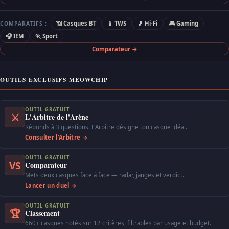
📶 Casques BT
📱 TWS
🎵 Hi-Fi
🎮 Gaming
COMPARATIFS :
🎧 IEM
🏃 Sport
Comparateur →
OUTILS EXCLUSIFS MEOWCHIP
OUTIL GRATUIT
⚔
L'Arbitre de l'Arène
Réponds à 3 questions. L'Arbitre désigne ton casque idéal.
Consulter l'Arbitre →
OUTIL GRATUIT
VS
Comparateur
Mets deux casques face à face — radar, jauges et verdict.
Lancer un duel →
OUTIL GRATUIT
🏆
Classement
660+ casques notés sur 12 critères, filtrables par usage et budget.