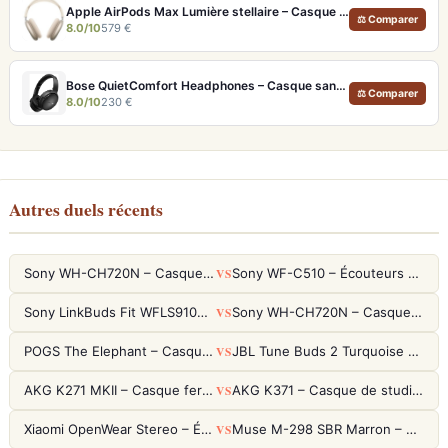
Apple AirPods Max Lumière stellaire – Casque Hi-Fi ANC pro et audio spatial immersif
⚖ Comparer
8.0/10
579 €
Bose QuietComfort Headphones – Casque sans fil à réduction de bruit légendaire
⚖ Comparer
8.0/10
230 €
Autres duels récents
VS
Sony WH-CH720N – Casque ANC 35h, Ultra-léger (192g) avec Processeur V1
Sony WF-C510 – Écouteurs True Wireless compacts, autonomie 22h et multipoint
VS
Sony LinkBuds Fit WFLS910NW Blanc – Écouteurs Sport Ailes ANC
Sony WH-CH720N – Casque ANC 35h, Ultra-léger (192g) avec Processeur V1
VS
POGS The Elephant – Casque Filaire Enfants 85dB POGS-Safe™ (Éco-Responsable)
JBL Tune Buds 2 Turquoise – Écouteurs True Wireless avec ANC et autonomie 48h
VS
AKG K271 MKII – Casque fermé studio fiable pour une écoute neutre
AKG K371 – Casque de studio fermé 50mm titane, réponse 5Hz-50kHz
VS
Xiaomi OpenWear Stereo – Écouteurs Open-Ear Hi-Res avec réduction de fuite sonore
Muse M-298 SBR Marron – Casque Bluetooth ANC avec 66h d'autonomie