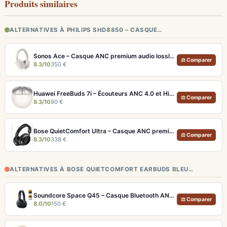
Produits similaires
ALTERNATIVES À PHILIPS SHD8850 – CASQUE…
Sonos Ace – Casque ANC premium audio lossless et Dolby Atmos
⚖ Comparer
8.3/10
350 €
Huawei FreeBuds 7i – Écouteurs ANC 4.0 et Hi-Res LDAC pour moins de 100€
⚖ Comparer
8.3/10
90 €
Bose QuietComfort Ultra – Casque ANC premium avec son spatial immersif et autonomie 30h
⚖ Comparer
8.3/10
338 €
ALTERNATIVES À BOSE QUIETCOMFORT EARBUDS BLEU…
Soundcore Space Q45 – Casque Bluetooth ANC 50h d'autonomie et LDAC Hi-Res
⚖ Comparer
8.0/10
150 €