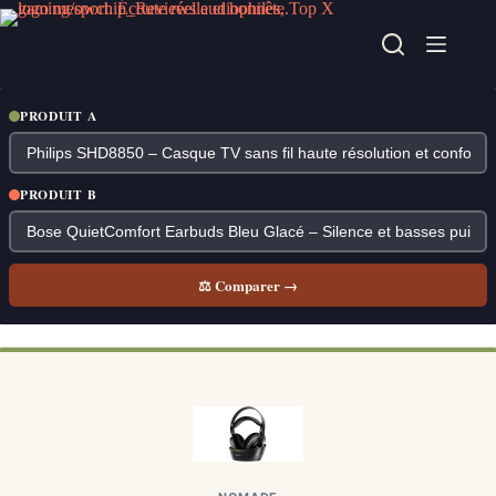
Passer
au
contenu
PRODUIT A
PRODUIT B
⚖ Comparer →