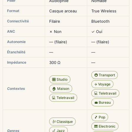
Pilier
Audiophile
Nomade
Format
Casque arceau
True Wireless
Connectivité
Filaire
Bluetooth
ANC
✗ Non
✓ Oui
Autonomie
— (filaire)
— (filaire)
Étanchéité
—
—
Impédance
300 Ω
—
🚇 Transport
🎛️ Studio
✈️ Voyage
Contextes
🏠 Maison
💻 Teletravail
💻 Teletravail
💼 Bureau
🎵 Pop
🎻 Classique
🎹 Electronic
Genres
🎷 Jazz