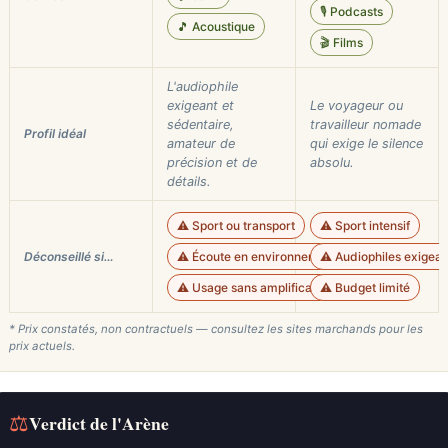
🎙️ Podcasts
🎵 Acoustique
🎬 Films
L'audiophile
exigeant et
Le voyageur ou
sédentaire,
travailleur nomade
Profil idéal
amateur de
qui exige le silence
précision et de
absolu.
détails.
⚠️ Sport ou transport
⚠️ Sport intensif
Déconseillé si…
⚠️ Écoute en environnement bruyant
⚠️ Audiophiles exigean
⚠️ Usage sans amplificateur
⚠️ Budget limité
* Prix constatés, non contractuels — consultez les sites marchands pour les
prix actuels.
⚖
Verdict de l'Arène