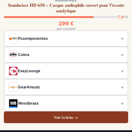
AUDIOPHILE
Sennheiser HD 650 – Casque audiophile ouvert pour l'écoute
analytique
7.9
/10
299 €
prix constaté
Pccomponentes
→
Cobra
→
EasyLounge
→
Gear4music
→
Woodbrass
→
Voir la fiche →