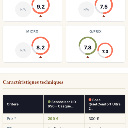
9.2
7.5
N/A
N/A
▲
▲
MICRO
Q/PRIX
8.2
7.8
N/A
7.3
▲
▲
Caractéristiques techniques
Bose
Sennheiser HD
Critère
QuietComfort Ultra
650 – Casque…
2…
Prix *
299 €
300 €