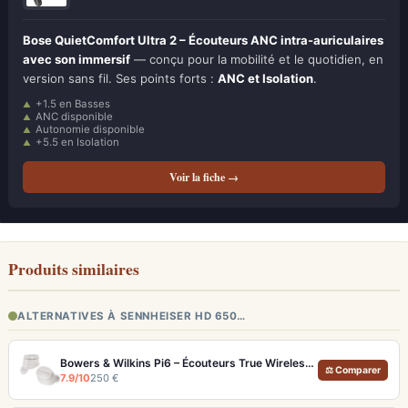
Bose QuietComfort Ultra 2 – Écouteurs ANC intra-auriculaires
avec son immersif
— conçu pour la mobilité et le quotidien, en
version sans fil. Ses points forts :
ANC et Isolation
.
+1.5 en Basses
ANC disponible
Autonomie disponible
+5.5 en Isolation
Voir la fiche →
Produits similaires
ALTERNATIVES À SENNHEISER HD 650…
Bowers & Wilkins Pi6 – Écouteurs True Wireless audiophiles avec ANC adaptatif
⚖ Comparer
7.9/10
250 €