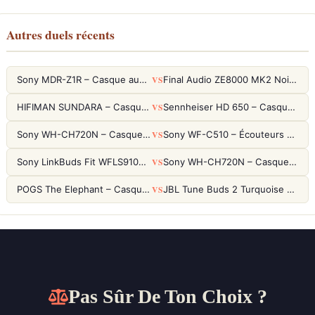
Autres duels récents
VS
Sony MDR-Z1R – Casque audiophile fermé haute résolution
Final Audio ZE8000 MK2 Noir – Écouteurs True Wireless audiophiles 8K Sound
VS
HIFIMAN SUNDARA – Casque Planar Magnetic Ouvert Over-Ear Audiophile
Sennheiser HD 650 – Casque audiophile ouvert pour l'écoute analytique
VS
Sony WH-CH720N – Casque ANC 35h, Ultra-léger (192g) avec Processeur V1
Sony WF-C510 – Écouteurs True Wireless compacts, autonomie 22h et multipoint
VS
Sony LinkBuds Fit WFLS910NW Blanc – Écouteurs Sport Ailes ANC
Sony WH-CH720N – Casque ANC 35h, Ultra-léger (192g) avec Processeur V1
VS
POGS The Elephant – Casque Filaire Enfants 85dB POGS-Safe™ (Éco-Responsable)
JBL Tune Buds 2 Turquoise – Écouteurs True Wireless avec ANC et autonomie 48h
Pas Sûr De Ton Choix ?