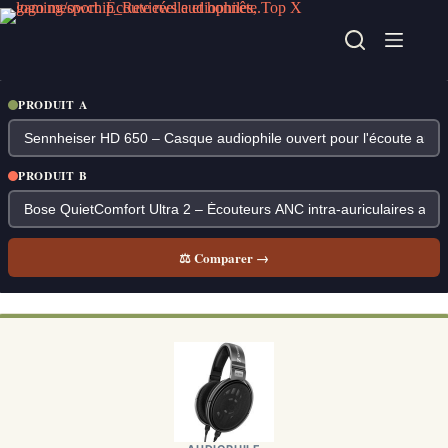
Passer
au
contenu
PRODUIT A
PRODUIT B
⚖ Comparer →