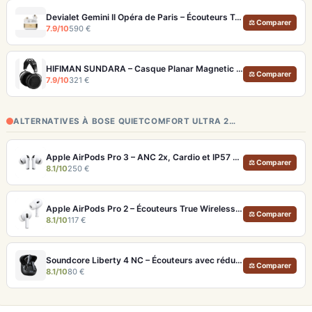
Devialet Gemini II Opéra de Paris – Écouteurs True Wireless audiophiles plaqués or
⚖ Comparer
7.9/10
590 €
HIFIMAN SUNDARA – Casque Planar Magnetic Ouvert Over-Ear Audiophile
⚖ Comparer
7.9/10
321 €
ALTERNATIVES À BOSE QUIETCOMFORT ULTRA 2…
Apple AirPods Pro 3 – ANC 2x, Cardio et IP57 pour Écosystème iOS
⚖ Comparer
8.1/10
250 €
Apple AirPods Pro 2 – Écouteurs True Wireless ANC USB-C Blancs
⚖ Comparer
8.1/10
117 €
Soundcore Liberty 4 NC – Écouteurs avec réduction de bruit adaptative 2.0
⚖ Comparer
8.1/10
80 €