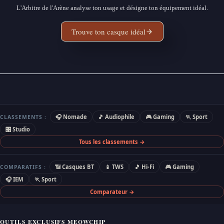
L'Arbitre de l'Arène analyse ton usage et désigne ton équipement idéal.
Trouve ton casque idéal
🎧 Nomade
🎵 Audiophile
🎮 Gaming
🏃 Sport
CLASSEMENTS :
🎛 Studio
Tous les classements →
📶 Casques BT
📱 TWS
🎵 Hi-Fi
🎮 Gaming
COMPARATIFS :
🎧 IEM
🏃 Sport
Comparateur →
OUTILS EXCLUSIFS MEOWCHIP