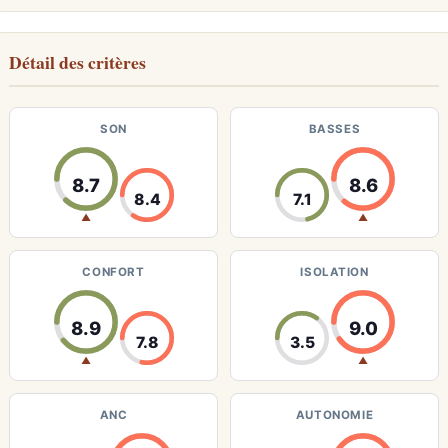
Détail des critères
SON
BASSES
8.7
8.6
8.4
7.1
▲
▲
CONFORT
ISOLATION
8.9
9.0
7.8
3.5
▲
▲
ANC
AUTONOMIE