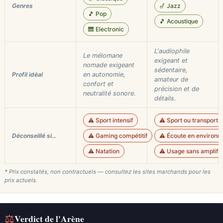
Genres
🎷 Jazz
🎵 Pop
🎵 Acoustique
🎹 Electronic
L'audiophile
Le mélomane
exigeant et
nomade exigeant
sédentaire,
Profil idéal
en autonomie,
amateur de
confort et
précision et de
neutralité sonore.
détails.
⚠️ Sport intensif
⚠️ Sport ou transport
Déconseillé si…
⚠️ Gaming compétitif
⚠️ Écoute en environ
⚠️ Natation
⚠️ Usage sans amplifi
* Prix constatés, non contractuels — consultez les sites marchands pour les
prix actuels.
⚖
Verdict de l'Arène