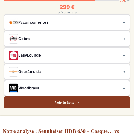
7.9
/10
299 €
prix constaté
Pccomponentes
→
Cobra
→
EasyLounge
→
Gear4music
→
Woodbrass
→
Voir la fiche →
Notre analyse : Sennheiser HDB 630 – Casque… vs