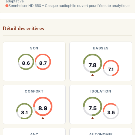
adaptative
Sennheiser HD 650 – Casque audiophile ouvert pour l'écoute analytique
Détail des critères
SON
BASSES
8.6
8.7
7.8
7.1
▲
CONFORT
ISOLATION
8.9
7.5
8.1
3.5
▲
▲
ANC
AUTONOMIE