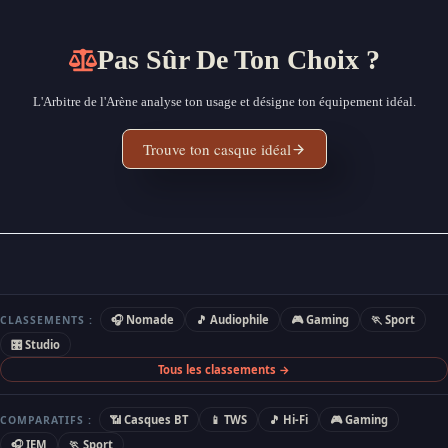
Pas Sûr De Ton Choix ?
L'Arbitre de l'Arène analyse ton usage et désigne ton équipement idéal.
Trouve ton casque idéal
🎧 Nomade
🎵 Audiophile
🎮 Gaming
🏃 Sport
CLASSEMENTS :
🎛 Studio
Tous les classements →
📶 Casques BT
📱 TWS
🎵 Hi-Fi
🎮 Gaming
COMPARATIFS :
🎧 IEM
🏃 Sport