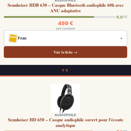
AUDIOPHILE
Sennheiser HDB 630 – Casque Bluetooth audiophile 60h avec
ANC adaptative
8.0
/10
499 €
prix constaté
Fnac
→
Voir la fiche →
VS
AUDIOPHILE
Sennheiser HD 650 – Casque audiophile ouvert pour l'écoute
analytique