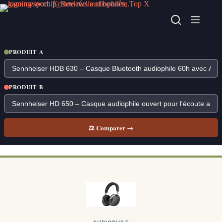
Passer
au
contenu
PRODUIT A
PRODUIT B
⚖ Comparer →