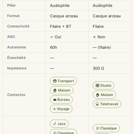
Pilier
Audiophile
Audiophile
Format
Casque arceau
Casque arceau
Connectivité
Filaire + BT
Filaire
ANC
✓ Oui
✗ Non
Autonomie
60h
— (filaire)
Étanchéité
—
—
Impédance
—
300 Ω
🚇 Transport
🎛️ Studio
🏠 Maison
Contextes
🏠 Maison
💼 Bureau
💻 Teletravail
✈️ Voyage
🎷 Jazz
🎻 Classique
🎻 Classique