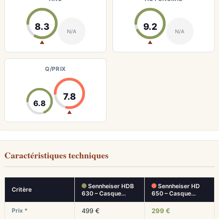
8.3
9.2
N/A
N/A
▲
▲
Q/PRIX
7.8
6.8
▲
Caractéristiques techniques
Sennheiser HDB
Sennheiser HD
Critère
630 – Casque…
650 – Casque…
Prix *
499 €
299 €