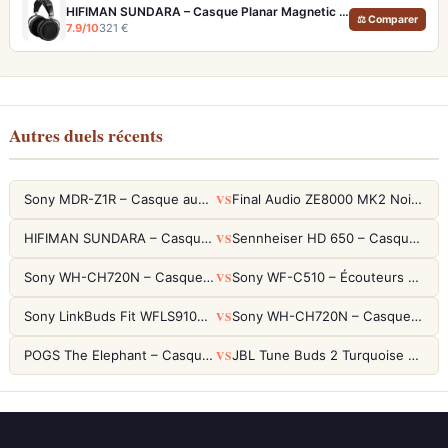
HIFIMAN SUNDARA – Casque Planar Magnetic Ouvert Over-Ear Audiophile
⚖ Comparer
7.9/10
321 €
Autres duels récents
VS
Sony MDR-Z1R – Casque audiophile fermé haute résolution
Final Audio ZE8000 MK2 Noir – Écouteurs True Wireless audiophiles 8K Sound
VS
HIFIMAN SUNDARA – Casque Planar Magnetic Ouvert Over-Ear Audiophile
Sennheiser HD 650 – Casque audiophile ouvert pour l'écoute analytique
VS
Sony WH-CH720N – Casque ANC 35h, Ultra-léger (192g) avec Processeur V1
Sony WF-C510 – Écouteurs True Wireless compacts, autonomie 22h et multipoint
VS
Sony LinkBuds Fit WFLS910NW Blanc – Écouteurs Sport Ailes ANC
Sony WH-CH720N – Casque ANC 35h, Ultra-léger (192g) avec Processeur V1
VS
POGS The Elephant – Casque Filaire Enfants 85dB POGS-Safe™ (Éco-Responsable)
JBL Tune Buds 2 Turquoise – Écouteurs True Wireless avec ANC et autonomie 48h