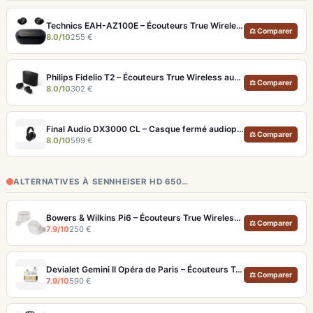
Technics EAH-AZ100E – Écouteurs True Wireless Hi-Res avec ANC adaptative et Dolby Atmos
⚖ Comparer
8.0/10
255 €
Philips Fidelio T2 – Écouteurs True Wireless audiophiles avec ANC et autonomie record
⚖ Comparer
8.0/10
302 €
Final Audio DX3000 CL – Casque fermé audiophile 4.4mm symétrique
⚖ Comparer
8.0/10
599 €
ALTERNATIVES À SENNHEISER HD 650…
Bowers & Wilkins Pi6 – Écouteurs True Wireless audiophiles avec ANC adaptatif
⚖ Comparer
7.9/10
250 €
Devialet Gemini II Opéra de Paris – Écouteurs True Wireless audiophiles plaqués or
⚖ Comparer
7.9/10
590 €