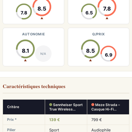
8.5
7.8
7.8
6.5
▲
▲
AUTONOMIE
Q/PRIX
8.1
8.5
N/A
6.9
▲
▲
Caractéristiques techniques
Sennheiser Sport
Meze Strada –
Critère
True Wireless…
Casque Hi-Fi…
Prix *
139 €
799 €
Pilier
Sport
Audiophile