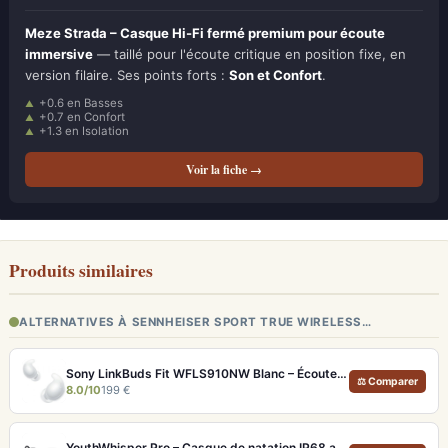
Meze Strada – Casque Hi-Fi fermé premium pour écoute
immersive
— taillé pour l'écoute critique en position fixe, en
version filaire. Ses points forts :
Son et Confort
.
+0.6 en Basses
+0.7 en Confort
+1.3 en Isolation
Voir la fiche →
Produits similaires
ALTERNATIVES À SENNHEISER SPORT TRUE WIRELESS…
Sony LinkBuds Fit WFLS910NW Blanc – Écouteurs Sport Ailes ANC
⚖ Comparer
8.0/10
199 €
YouthWhisper Pro – Casque de natation IP68 avec MP3 32 Go et autonomie 12h