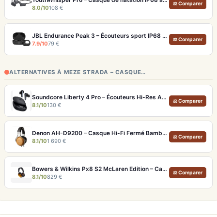
⚖ Comparer
8.0/10
108 €
JBL Endurance Peak 3 – Écouteurs sport IP68 avec 50h d'autonomie
⚖ Comparer
7.9/10
79 €
ALTERNATIVES À MEZE STRADA – CASQUE…
Soundcore Liberty 4 Pro – Écouteurs Hi-Res ANC 7 Capteurs et Fast Charge
⚖ Comparer
8.1/10
130 €
Denon AH-D9200 – Casque Hi-Fi Fermé Bambou FreeEdge Portable
⚖ Comparer
8.1/10
1 690 €
Bowers & Wilkins Px8 S2 McLaren Edition – Casque ANC hi-fi luxe et son de référence
⚖ Comparer
8.1/10
829 €