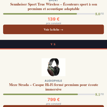
SPORT
Sennheiser Sport True Wireless – Écouteurs sport à son
premium et acoustique adaptable
8.0
/10
139 €
prix constaté
Voir la fiche →
VS
AUDIOPHILE
Meze Strada – Casque Hi-Fi fermé premium pour écoute
immersive
8.1
/10
799 €
prix constaté