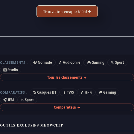
Trouve ton casque idéal
🎧 Nomade
🎵 Audiophile
🎮 Gaming
🏃 Sport
CLASSEMENTS :
🎛 Studio
Tous les classements →
📶 Casques BT
📱 TWS
🎵 Hi-Fi
🎮 Gaming
COMPARATIFS :
🎧 IEM
🏃 Sport
Comparateur →
OUTILS EXCLUSIFS MEOWCHIP