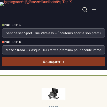
Passer
au
contenu
PRODUIT A
PRODUIT B
⚖ Comparer →