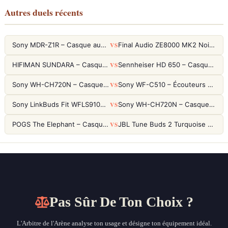
Autres duels récents
VS
Sony MDR-Z1R – Casque audiophile fermé haute résolution
Final Audio ZE8000 MK2 Noir – Écouteurs True Wireless audiophiles 8K Sound
VS
HIFIMAN SUNDARA – Casque Planar Magnetic Ouvert Over-Ear Audiophile
Sennheiser HD 650 – Casque audiophile ouvert pour l'écoute analytique
VS
Sony WH-CH720N – Casque ANC 35h, Ultra-léger (192g) avec Processeur V1
Sony WF-C510 – Écouteurs True Wireless compacts, autonomie 22h et multipoint
VS
Sony LinkBuds Fit WFLS910NW Blanc – Écouteurs Sport Ailes ANC
Sony WH-CH720N – Casque ANC 35h, Ultra-léger (192g) avec Processeur V1
VS
POGS The Elephant – Casque Filaire Enfants 85dB POGS-Safe™ (Éco-Responsable)
JBL Tune Buds 2 Turquoise – Écouteurs True Wireless avec ANC et autonomie 48h
Pas Sûr De Ton Choix ?
L'Arbitre de l'Arène analyse ton usage et désigne ton équipement idéal.