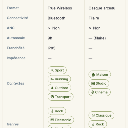
Format
True Wireless
Casque arceau
Connectivité
Bluetooth
Filaire
ANC
✗ Non
✗ Non
Autonomie
9h
— (filaire)
Étanchéité
IPX5
—
Impédance
—
—
🏃 Sport
🏠 Maison
👟 Running
Contextes
🎛️ Studio
🌲 Outdoor
🎬 Cinema
🚇 Transport
🎸 Rock
🎻 Classique
🎹 Electronic
Genres
🎸 Rock